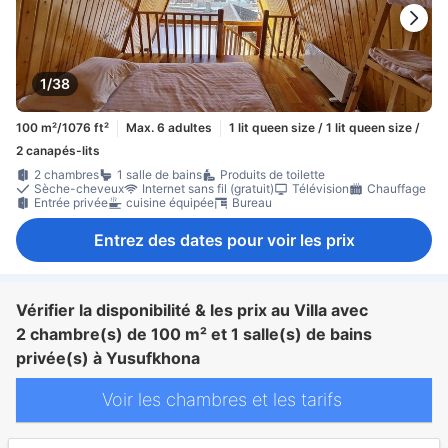
1/38
100 m²/1076 ft²
Max. 6 adultes
1 lit queen size / 1 lit queen size /
2 canapés-lits
2 chambres
1 salle de bains
Produits de toilette
Sèche-cheveux
Internet sans fil (gratuit)
Télévision
Chauffage
Entrée privée
cuisine équipée
Bureau
Entrez des dates pour voir les prix
Vérifier la disponibilité & les prix au Villa avec
2 chambre(s) de 100 m² et 1 salle(s) de bains
privée(s) à Yusufkhona
Voir les chambres et les tarifs