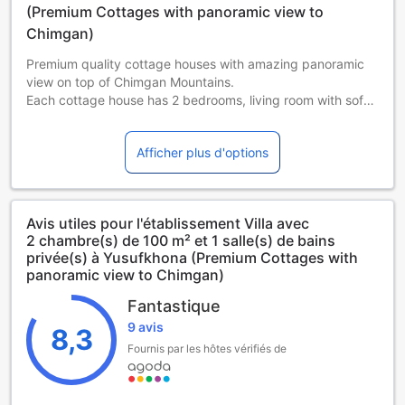
peuvent s'appliquer si vous réservez plus de 5 chambres
(Premium Cottages with panoramic view to
Chimgan)
Premium quality cottage houses with amazing panoramic
view on top of Chimgan Mountains.
Each cottage house has 2 bedrooms, living room with sofa
set, backyard and features amenities including barbecue
and outdoor/indoor kitchens, kitchenware and refrigerator.
Afficher plus d'options
Also each house is equipped with modern TV and Sound
systems, WiFi and more
Премиальные шалле с безграничным видом на горы
Avis utiles pour l'établissement Villa avec
Чимган из безрамочных окон, теплые полы и уют домов
2 chambre(s) de 100 m² et 1 salle(s) de bains
сделанных из натуральных материалов
privée(s) à Yusufkhona (Premium Cottages with
panoramic view to Chimgan)
Houses are in A-Frame cabins and detailed indoor with
premium wood and custom made furniture and amazing full
Fantastique
view no frame panoramic windows
9 avis
8,3
Fournis par les hôtes vérifiés de
Guests are able to access private yard as well as vast
common areas