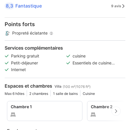
8,3
Fantastique
9 avis
Points forts
Propreté éclatante
Services complémentaires
Parking gratuit
cuisine
Petit-déjeuner
Essentiels de cuisine
(ustensiles de
Internet
cuisine/huile/condiments/
épices)
Espaces et chambres
Villa
(100 m²/1076 ft²)
Max 6 hôtes
2 chambres
1 salle de bains
Cuisine
Chambre 1
Chambre 2