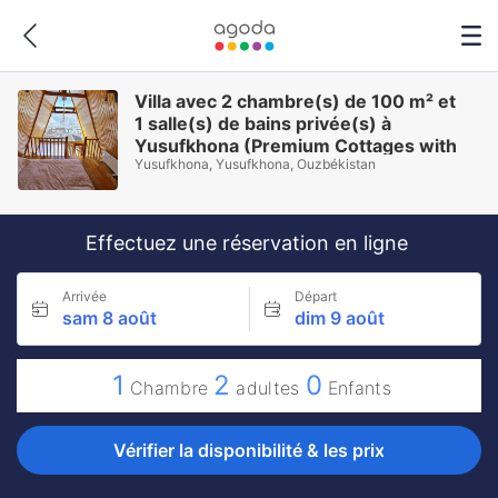
Villa avec 2 chambre(s) de 100 m² et
1 salle(s) de bains privée(s) à
Yusufkhona (Premium Cottages with
Yusufkhona, Yusufkhona, Ouzbékistan
panoramic view to Chimgan)
Effectuez une réservation en ligne
Arrivée
Départ
sam 8 août
dim 9 août
1
2
0
Chambre
adultes
Enfants
Vérifier la disponibilité & les prix