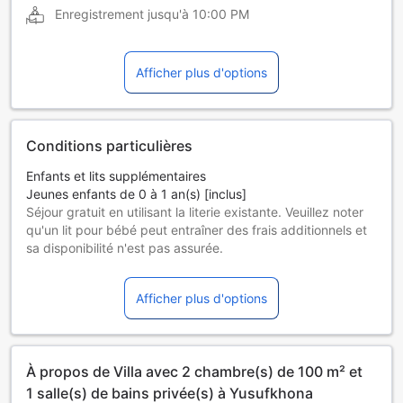
Enregistrement jusqu'à
10:00 PM
Afficher plus d'options
Conditions particulières
Enfants et lits supplémentaires
Jeunes enfants de 0 à 1 an(s) [inclus]
Séjour gratuit en utilisant la literie existante. Veuillez noter
qu'un lit pour bébé peut entraîner des frais additionnels et
sa disponibilité n'est pas assurée.
Enfants de 2 à 12 ans
Séjour gratuit en utilisant la literie existante.
Afficher plus d'options
Les hôtes de 13 ans et plus sont considérés comme des
adultes.
Les lits supplémentaires dépendent de la chambre que
vous choisissez. Pour plus de détails, veuillez vérifier la
À propos de Villa avec 2 chambre(s) de 100 m² et
capacité de chaque chambre.
Certains suppléments et des conditions particulières
1 salle(s) de bains privée(s) à Yusufkhona