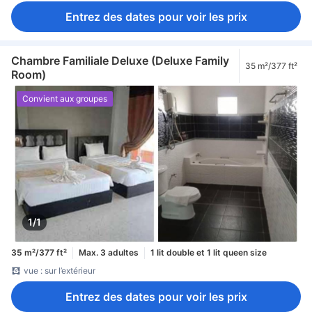
Entrez des dates pour voir les prix
Chambre Familiale Deluxe (Deluxe Family
35 m²/377 ft²
Room)
Convient aux groupes
1/1
35 m²/377 ft²
Max. 3 adultes
1 lit double et 1 lit queen size
vue : sur l’extérieur
Entrez des dates pour voir les prix