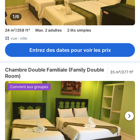
1/6
24 m²/258 ft²
Max. 2 adultes
2 lits simples
vue : ville
Entrez des dates pour voir les prix
Chambre Double Familiale (Family Double
35 m²/377 ft²
Room)
Convient aux groupes