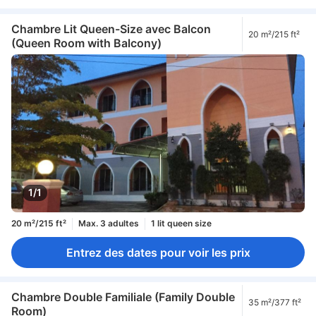
Chambre Lit Queen-Size avec Balcon
20 m²/215 ft²
(Queen Room with Balcony)
1/1
20 m²/215 ft²
Max. 3 adultes
1 lit queen size
Entrez des dates pour voir les prix
Chambre Double Familiale (Family Double
35 m²/377 ft²
Room)