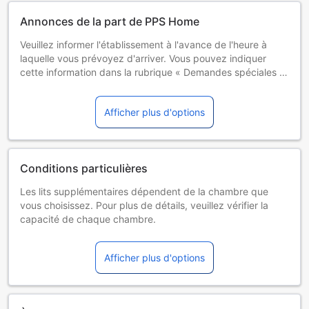
Annonces de la part de PPS Home
Veuillez informer l'établissement à l'avance de l'heure à
laquelle vous prévoyez d'arriver. Vous pouvez indiquer
cette information dans la rubrique « Demandes spéciales »
lors de la réservation ou contacter directement
l'établissement. Ses coordonnées figurent sur votre
Afficher plus d'options
confirmation de réservation. Vous devrez présenter une
pièce d'identité avec photo et une carte de crédit lors de
l'enregistrement. Veuillez noter que toutes les demandes
spéciales seront satisfaites sous réserve de disponibilité et
Conditions particulières
pourront entraîner des frais supplémentaires.
Les lits supplémentaires dépendent de la chambre que
vous choisissez. Pour plus de détails, veuillez vérifier la
capacité de chaque chambre.
Certains suppléments et des conditions particulières
peuvent s'appliquer si vous réservez plus de 5 chambres
Afficher plus d'options