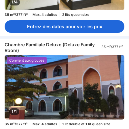
1/4
35 m²/377 ft²
Max. 4 adultes
2 lits queen size
Entrez des dates pour voir les prix
Chambre Familiale Deluxe (Deluxe Family
35 m²/377 ft²
Room)
Convient aux groupes
1/1
35 m²/377 ft²
Max. 4 adultes
1 lit double et 1 lit queen size