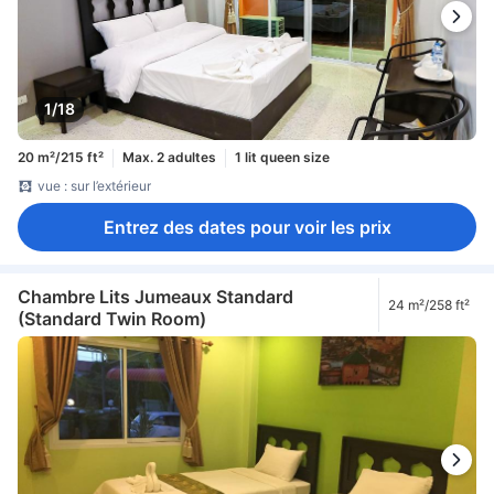
1/18
20 m²/215 ft²
Max. 2 adultes
1 lit queen size
vue : sur l’extérieur
Entrez des dates pour voir les prix
Chambre Lits Jumeaux Standard
24 m²/258 ft²
(Standard Twin Room)