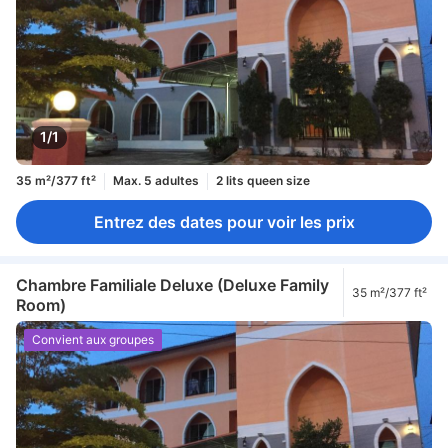
1/1
35 m²/377 ft²
Max. 5 adultes
2 lits queen size
Entrez des dates pour voir les prix
Chambre Familiale Deluxe (Deluxe Family
35 m²/377 ft²
Room)
Convient aux groupes