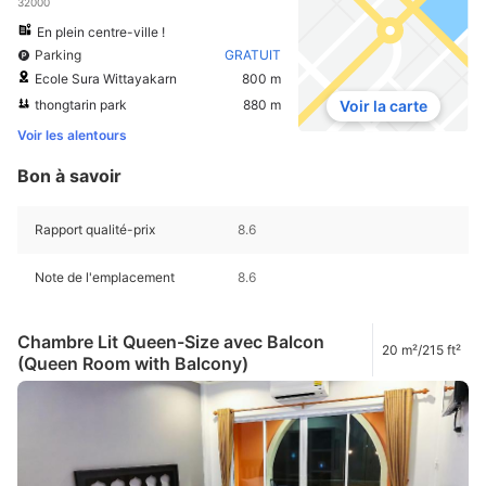
32000
En plein centre-ville !
Parking
GRATUIT
Ecole Sura Wittayakarn
800 m
thongtarin park
880 m
Voir la carte
Voir les alentours
Bon à savoir
Rapport qualité-prix
8.6
Note de l'emplacement
8.6
Chambre Lit Queen-Size avec Balcon
20 m²/215 ft²
(Queen Room with Balcony)