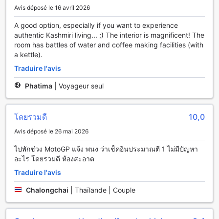
Thaïlande
Avis déposé le 16 avril 2026
Au PPS Home, le confort et la commodité de nos hôtes sont
A good option, especially if you want to experience
notre priorité. Nous offrons un service de blanchisserie et
authentic Kashmiri living... ;) The interior is magnificent! The
de nettoyage à sec, vous permettant de voyager léger et
room has battles of water and coffee making facilities (with
de profiter pleinement de votre séjour sans vous soucier de
a kettle).
vos vêtements. Que ce soit pour rafraîchir vos tenues après
Traduire l'avis
une journée d'exploration ou pour préparer vos affaires
pour une occasion spéciale, notre service est là pour
Phatima
|
Voyageur seul
répondre à vos besoins.
De plus, pour rester connecté avec vos proches ou planifier
vos aventures, nous mettons à votre disposition un accès
โดยรวมดี
10,0
Wi-Fi gratuit dans toutes les chambres et dans les espaces
publics. Que vous souhaitiez partager vos souvenirs de
Avis déposé le 26 mai 2026
voyage sur les réseaux sociaux ou simplement naviguer sur
Internet, vous pouvez le faire en toute simplicité. Pour les
ไปพักช่วง MotoGP แจ้ง พนง ว่าเช็คอินประมาณตี 1 ไม่มีปัญหา
fumeurs, un espace désigné est également disponible,
อะไร โดยรวมดี ห้องสะอาด
garantissant que chacun puisse profiter de son séjour dans
Traduire l'avis
un cadre agréable. Enfin, notre service de ménage
quotidien assure que votre chambre reste propre et
Chalongchai
|
Thaïlande | Couple
accueillante tout au long de votre séjour.
Les Équipements de Transport de PPS Home à Surin