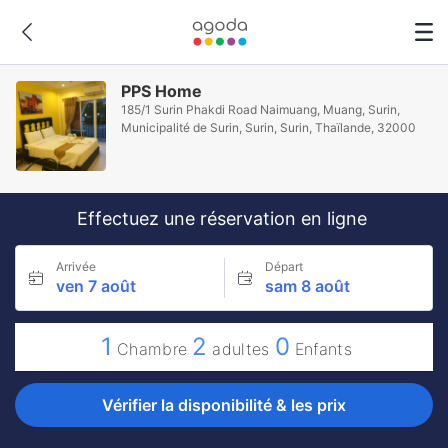
PPS Home
185/1 Surin Phakdi Road Naimuang, Muang, Surin,
Municipalité de Surin, Surin, Surin, Thaïlande, 32000
Effectuez une réservation en ligne
Arrivée
Départ
ven 7 août
sam 8 août
1
2
0
Chambre
adultes
Enfants
Vérifier la disponibilité & les prix