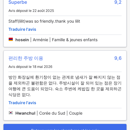
Superbe
9,2
d'affaires comme pour les vacanciers, garantissant que
vous restiez toujours en contact avec le monde extérieur.
Avis déposé le 22 août 2025
Staff(lilit)was so friendly.thank you lilit
Facilités de Transport au Popock Baghramyan
Traduire l'avis
Au Popock Baghramyan, votre confort et votre commodité
sont une priorité. L'hôtel propose un service de transfert
hosein
|
Arménie | Famille & jeunes enfants
aéroport qui vous permet de commencer votre séjour en
toute sérénité. Que vous arriviez ou partiez, ce service
pratique vous assure un trajet sans tracas entre l'aéroport
편리한 주방 이용
9,6
et l'hôtel, vous laissant le temps de profiter pleinement de
Avis déposé le 18 mai 2026
votre voyage en Arménie.
De plus, Popock Baghramyan offre une possibilité de
방안 화장실에 환기창이 없는 관계로 냄새가 잘 빠지지 않는 점
stationnement gratuit sur place, vous permettant de garer
을 제외하곤 불편함은 없다. 주방시설이 잘 되어 있는 점은 장기
votre véhicule en toute simplicité. Pour ceux qui souhaitent
여행에 큰 도움이 되었다. 숙소 주변에 케밥집 한 곳을 제외하곤
explorer les merveilles d'Érévan et ses environs, l'hôtel
식당은 없다.
propose également des visites guidées, vous permettant
Traduire l'avis
de découvrir les richesses culturelles et historiques de la
région sans avoir à vous soucier des transports. Avec ces
Hwanchul
|
Corée du Sud | Couple
installations de transport, votre séjour sera non seulement
agréable mais aussi parfaitement organisé.