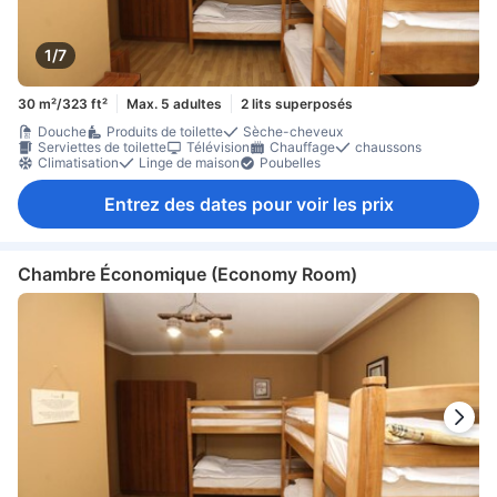
1/7
30 m²/323 ft²
Max. 5 adultes
2 lits superposés
Douche
Produits de toilette
Sèche-cheveux
Serviettes de toilette
Télévision
Chauffage
chaussons
Climatisation
Linge de maison
Poubelles
Entrez des dates pour voir les prix
Chambre Économique (Economy Room)