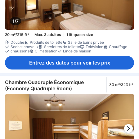
1/7
20 m²/215 ft²
Max. 3 adultes
1 lit queen size
Douche
Produits de toilette
Salle de bains privée
Sèche-cheveux
Serviettes de toilette
Télévision
Chauffage
chaussons
Climatisation
Linge de maison
Entrez des dates pour voir les prix
Chambre Quadruple Économique
30 m²/323 ft²
(Economy Quadruple Room)