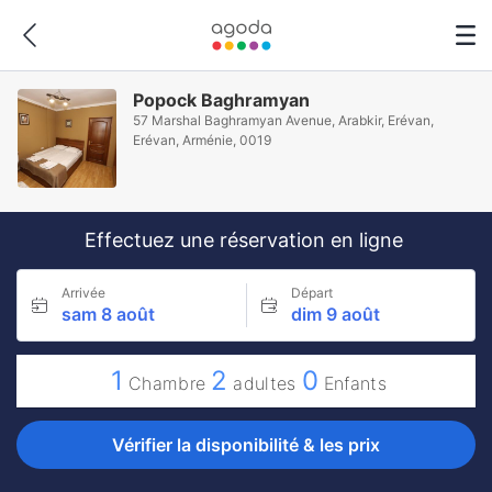
Popock Baghramyan
57 Marshal Baghramyan Avenue, Arabkir, Erévan,
Erévan, Arménie, 0019
Effectuez une réservation en ligne
Arrivée
Départ
sam 8 août
dim 9 août
1
2
0
Chambre
adultes
Enfants
Vérifier la disponibilité & les prix