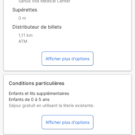
Sanus Vita Medical Center
Supérettes
0 m
Distributeur de billets
1,11 km
ATM
Afficher plus d'options
Conditions particulières
Enfants et lits supplémentaires
Enfants de 0 à 5 ans
Séjour gratuit en utilisant la literie existante.
Les lits supplémentaires dépendent de la chambre que
vous choisissez. Pour plus de détails, veuillez vérifier la
Afficher plus d'options
capacité de chaque chambre.
Certains suppléments et des conditions particulières