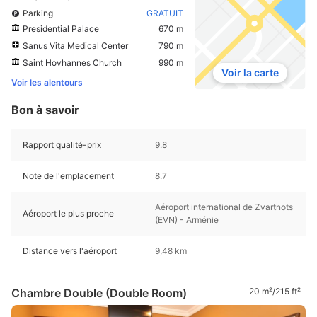
Parking
GRATUIT
Presidential Palace
670 m
Sanus Vita Medical Center
790 m
Saint Hovhannes Church
990 m
Voir la carte
Voir les alentours
Bon à savoir
Rapport qualité-prix
9.8
Note de l'emplacement
8.7
Aéroport international de Zvartnots
Aéroport le plus proche
(EVN) - Arménie
Distance vers l'aéroport
9,48 km
Chambre Double (Double Room)
20 m²/215 ft²