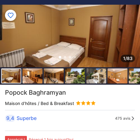
1/83
Popock Baghramyan
Maison d'hôtes / Bed & Breakfast
9,4
Superbe
475 avis
Apprécié !
Réservé 1 fois aujourd'hui