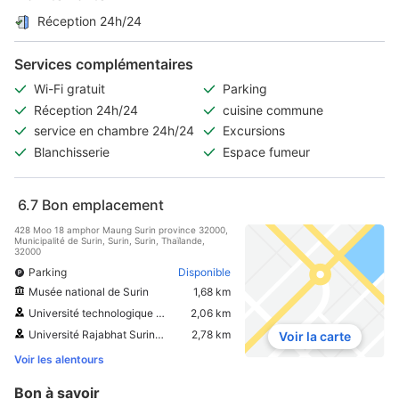
Réception 24h/24
Services complémentaires
Wi-Fi gratuit
Parking
Réception 24h/24
cuisine commune
service en chambre 24h/24
Excursions
Blanchisserie
Espace fumeur
6.7
Bon emplacement
428 Moo 18 amphor Maung Surin province 32000,
Municipalité de Surin, Surin, Surin, Thaïlande,
32000
Parking
Disponible
Musée national de Surin
1,68 km
Université technologique Rajamangala Isan
2,06 km
Université Rajabhat Surindra
2,78 km
Voir la carte
Voir les alentours
Bon à savoir