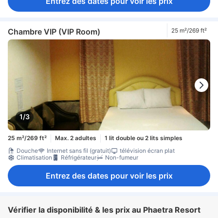
Entrez des dates pour voir les prix
Chambre VIP (VIP Room)
25 m²/269 ft²
1/3
25 m²/269 ft²
Max. 2 adultes
1 lit double ou 2 lits simples
Douche
Internet sans fil (gratuit)
télévision écran plat
Climatisation
Réfrigérateur
Non-fumeur
Entrez des dates pour voir les prix
Vérifier la disponibilité & les prix au Phaetra Resort