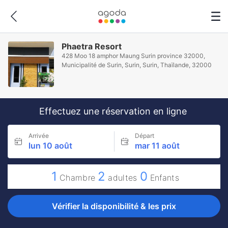
Phaetra Resort
428 Moo 18 amphor Maung Surin province 32000,
Municipalité de Surin, Surin, Surin, Thaïlande, 32000
Effectuez une réservation en ligne
Arrivée
Départ
lun 10 août
mar 11 août
1
2
0
Chambre
adultes
Enfants
Vérifier la disponibilité & les prix