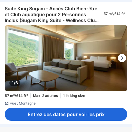
Suite King Sugam - Accès Club Bien-être
et Club aquatique pour 2 Personnes
57 m²/614 ft²
Inclus (Sugam King Suite - Wellness Club
and Aqua Club Access for 2 Included)
1/6
57 m²/614 ft²
Max. 2 adultes
1 lit king size
vue : Montagne
Entrez des dates pour voir les prix