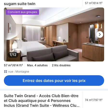
sugam suite twin
57 m²/614 ft²
Convient aux groupes
1/12
57 m²/614 ft²
Max. 4 adultes
2 lits doubles
vue : Montagne
Entrez des dates pour voir les prix
Suite Twin Grand - Accès Club Bien-être
et Club aquatique pour 4 Personnes
74 m²/797 ft²
Inclus (Grand Twin Suite - Wellness Club