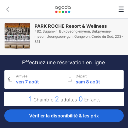
PARK ROCHE Resort & Wellness
482, Sugam-ri, Bukpyeong-myeon, Bukpyeong-
myeon, Jeongseon-gun, Gangwon, Corée du Sud, 233-
851
Effectuez une réservation en ligne
Arrivée
Départ
ven 7 août
sam 8 août
1
2
0
Chambre
adultes
Enfants
Vérifier la disponibilité & les prix