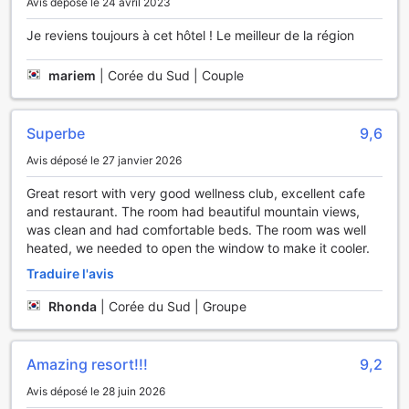
Avis déposé le 24 avril 2023
Les salles de bain de certaines chambres du PARK ROCHE
Resort & Wellness sont équipées d'un sèche-
Je reviens toujours à cet hôtel ! Le meilleur de la région
cheveux, d'affaires de toilette et de peignoirs.
mariem
|
Corée du Sud | Couple
Restauration et activités
Commencez vos journées de vacances de la meilleure
Superbe
9,6
façon possible. Commencez chaque matin de votre séjour
Avis déposé le 27 janvier 2026
par un petit déjeuner sur place. Qu'y a-t-il de mieux qu'une
bonne tasse de café ? Commencez chaque journée de
Great resort with very good wellness club, excellent cafe
vacances lors de votre séjour dans cet hôtel par une tasse
and restaurant. The room had beautiful mountain views,
de café de qualité qui vous donnera de l'énergie. Si vous
was clean and had comfortable beds. The room was well
n'avez pas envie de sortir pour manger, vous pouvez
heated, we needed to open the window to make it cooler.
toujours opter pour les délicieuses options de restauration
de cet hôtel. Une fois sur place, n'oubliez pas de profiter
Traduire l'avis
du bar pour passer une bonne soirée.
Rhonda
|
Corée du Sud | Groupe
Le PARK ROCHE Resort & Wellness dispose de distributeurs
automatiques qui fournissent des rafraîchissements 24
Amazing resort!!!
9,2
heures sur 24, à faible coût. Si vous préférez cuisiner vos
propres repas, vous allez adorer des équipements BBQ
Avis déposé le 28 juin 2026
et un cuisine commune. Ne passez une journée sans rien