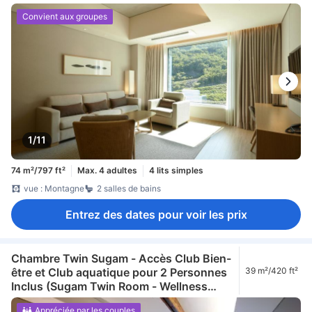
and Aqua Club Access for 4 Included)
Convient aux groupes
1/11
74 m²/797 ft²
Max. 4 adultes
4 lits simples
vue : Montagne
2 salles de bains
Entrez des dates pour voir les prix
Chambre Twin Sugam - Accès Club Bien-
être et Club aquatique pour 2 Personnes
39 m²/420 ft²
Inclus (Sugam Twin Room - Wellness
Club and Aqua Club Access for 2
Appréciée par les couples