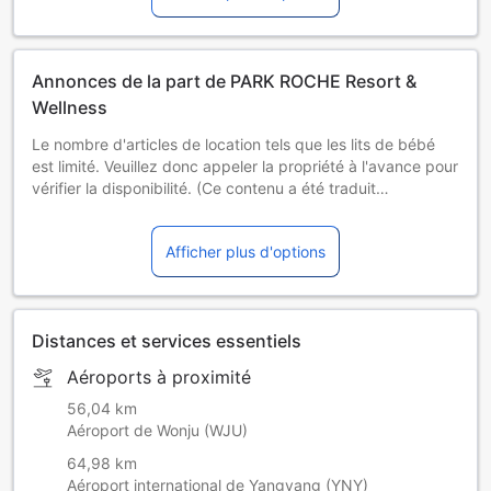
Annonces de la part de PARK ROCHE Resort &
Wellness
Le nombre d'articles de location tels que les lits de bébé
est limité. Veuillez donc appeler la propriété à l'avance pour
vérifier la disponibilité. (Ce contenu a été traduit
automatiquement)
Tout dommage ou responsabilité causé par l'installation
Afficher plus d'options
d'articles de fête dans la salle peut être réclamé. (Ce
contenu a été traduit automatiquement)
Le planning du programme bien-être sera mis à jour une
semaine avant chaque lundi. Consulte la page d'accueil ou
Distances et services essentiels
contacte l'établissement pour plus d'informations sur le
planning détaillé.
Aéroports à proximité
La réservation à l'avance est obligatoire pour les massages.
Merci de contacter l'établissement avec les coordonnées
56,04 km
fournies dans votre e-mail de confirmation de réservation
Aéroport de Wonju (WJU)
avant votre arrivée pour réserver.
64,98 km
Il est conseillé aux hôtes d’avoir une voiture comme moyen
Aéroport international de Yangyang (YNY)