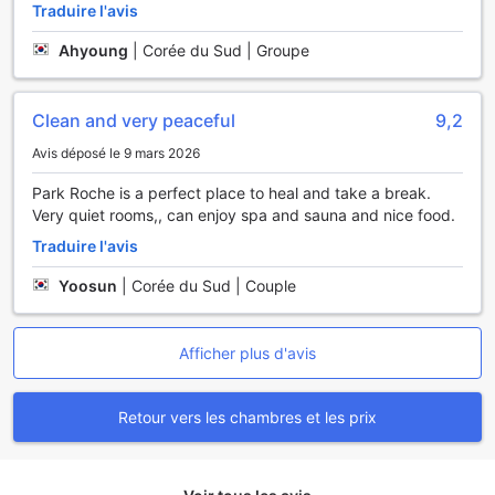
La note de cet hôtel est supérieure à celle de 97 % des
Traduire l'avis
hébergements de la ville pour ce qui est du rapport qualité-
prix.
Ahyoung
|
Corée du Sud | Groupe
Clean and very peaceful
9,2
Avis déposé le 9 mars 2026
Park Roche is a perfect place to heal and take a break.
Very quiet rooms,, can enjoy spa and sauna and nice food.
Traduire l'avis
Yoosun
|
Corée du Sud | Couple
Afficher plus d'avis
Retour vers les chambres et les prix