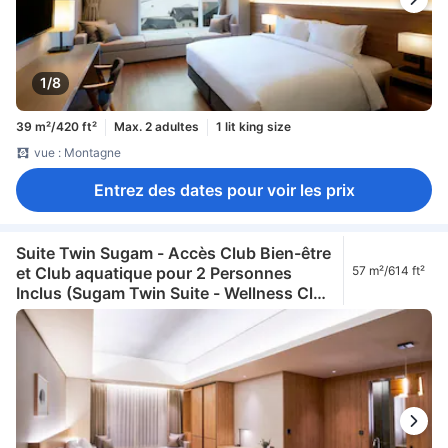
1/8
39 m²/420 ft²
Max. 2 adultes
1 lit king size
vue : Montagne
Entrez des dates pour voir les prix
Suite Twin Sugam - Accès Club Bien-être
et Club aquatique pour 2 Personnes
57 m²/614 ft²
Inclus (Sugam Twin Suite - Wellness Club
and Aqua Club Access for 2 Included)