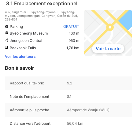
8.1
Emplacement exceptionnel
482, Sugam-ri, Bukpyeong-myeon, Bukpyeong-
myeon, Jeongseon-gun, Gangwon, Corée du Sud,
233-851
Parking
GRATUIT
Byeolcheonji Museum
160 m
Jeongseon Central
950 m
Baekseok Falls
1,76 km
Voir la carte
Voir les alentours
Bon à savoir
Rapport qualité-prix
9.2
Note de l'emplacement
8.1
Aéroport le plus proche
Aéroport de Wonju (WJU)
Distance vers l'aéroport
56,04 km