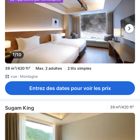
Included)
1/10
39 m²/420 ft²
Max. 2 adultes
2 lits simples
vue : Montagne
Entrez des dates pour voir les prix
Sugam King
39 m²/420 ft²