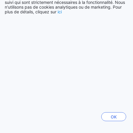
suivi qui sont strictement nécessaires à la fonctionnalité. Nous
n'utilisons pas de cookies analytiques ou de marketing. Pour
plus de détails, cliquez sur
ici
Voir plus
Tout voir
Villes en vogue
Singapour
Singapour
Cebu
Philippines
Séoul
Corée du Sud
OK