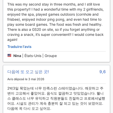
faire au PARK ROCHE Resort & Wellness grâce aux activités
This was my second stay in three months, and I still love
et équipements proposés. Terminez vos journées en toute
this property!! I had a wonderful time with my 2 girlfriends,
détente grâce aux équipements de
enjoyed the spa, played games outdoors (cornhole and
jacuzzi, massage, hammam, spa et sauna à votre
frisbee), enjoyed indoor ping pong, and even had time to
disposition. Les nombreuses possibilités offertes par PARK
play some board games. The food was fresh and healthy.
ROCHE Resort & Wellness vous garantissent que vous
There is also a GS20 on site, so if you forget anything or
aurez beaucoup à faire pendant votre séjour. Aucune
craving a snack, it’s super convenient!! I would come back
vacance n'est complète sans un saut rafraîchissant dans la
again!
piscine. Les amateurs de fitness qui souhaitent maintenir
Traduire l'avis
leur routine pendant leurs vacances peuvent se rendre à
l'installation de fitness de cet hôtel. Défiez les membres de
Nina
|
États-Unis | Groupe
votre groupe de voyage ou d'autres hôtes de cet hôtel en
profitant d'équipements tels que salle de yoga et terrain de
badminton. Profitez d'un moment de détente en famille ou
다음에 또 오고 싶은 곳!
9,6
entre amis en passant du temps dans les espaces que
l'établissement met à votre disposition comme un salon et
Avis déposé le 3 mai 2026
un espace TV partagés et bibliothèque. Achetez-vous des
2박3일 묵었는데 너무 만족스런 스테이였습니다. 깨끗하고 주
souvenirs ou pour les membres de votre famille, aux
변이 고요해서 좋았어요. 음식도 깔끔하고 맛있었습니다. 웰니
Boutiques et magasins de souvenirs.
스 클래스도 너무 유익하고 직원분들도 친절하고 프로페셔널했
어요. 시설도 관리가 계속 충분히 잘 되고 있는 것이 보였어요.
Pourquoi séjourner ici
다음에 꼭 다시 오고 싶어요.