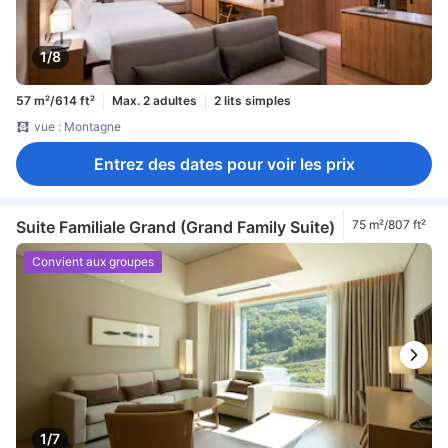
1/8
57 m²/614 ft²
Max. 2 adultes
2 lits simples
vue : Montagne
Entrez des dates pour voir les prix
Suite Familiale Grand (Grand Family Suite)
75 m²/807 ft²
Convient aux groupes
1/7