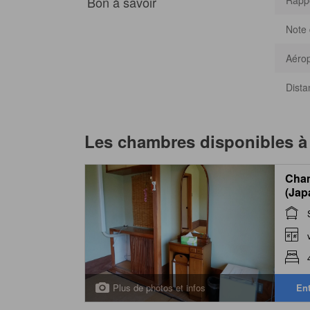
Bon à savoir
Rappo
Note 
Aérop
Dista
Les chambres disponibles 
Cham
(Jap
Plus de photos et infos
Ent