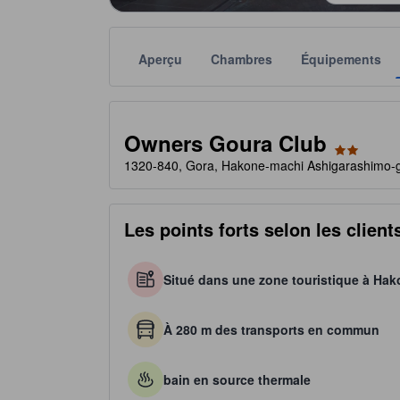
Aperçu
Chambres
Équipements
Chaque notation est fournie par l'établissement à t
tooltip
2 étoiles sur 5
Owners Goura Club
1320-840, Gora, Hakone-machi Ashigarashimo-
Les points forts selon les client
Situé dans une zone touristique à Ha
À 280 m des transports en commun
bain en source thermale