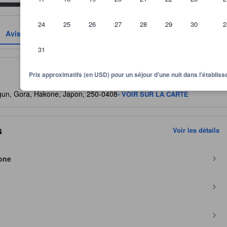
24
25
26
27
28
29
30
2
Avis
Emplacement
Conditions
31
itre indicatif quant au niveau de confort, services et commodités que v
Prix approximatifs (en USD) pour un séjour d'une nuit dans l'établi
gun, Gora, Hakone, Japon, 250-0408
- VOIR SUR LA CARTE
s
Voir les détails
kone