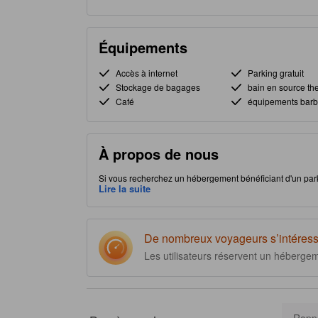
Équipements
Accès à internet
Parking gratuit
Stockage de bagages
bain en source th
Café
équipements bar
À propos de nous
Si vous recherchez un hébergement bénéficiant d'un parki
L'emplacement stratégique de l'établissement dans Gora, à
Lire la suite
découvrir facilement les alentours. Ne partez pas avant 
établissement offre à ses clients la possibilité de bénéfi
équipements spéciaux qui permettront d'améliorer votre s
De nombreux voyageurs s’intéress
Les utilisateurs réservent un héberge