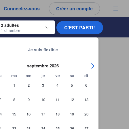
es notes et tous les commentaires que vous voyez sont authentiques.
Connectez-vous
Créer un compte
ur naviguer, appuyez sur Entrée pour sélectionner.
2 adultes
C'EST PARTI !
1 chambre
ur de dates. Utilisez les flèches du clavier pour naviguer entre les dates d'
Chercher d'autres établissements
ub
Je suis flexible
septembre 2026
u
ma
me
je
ve
sa
di
1
2
3
4
5
6
7
8
9
10
11
12
13
4
15
16
17
18
19
20
1
22
23
24
25
26
27