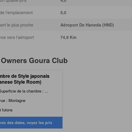
rt qualité-prix
4,0
de l'emplacement
5,0
ort le plus proche
Aéroport De Haneda (HND)
nce vers l'aéroport
74,9 Km
à
Owners Goura Club
bre de Style japonais
anese Style Room)
Superficie de la chambre : ...
vue : Montagne
4 futons
rez des dates, voyez les prix