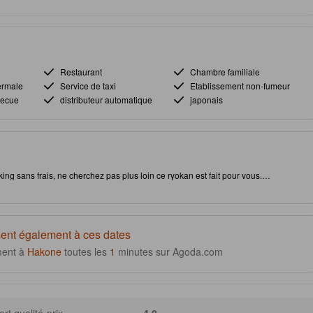
Restaurant
Chambre familiale
ermale
Service de taxi
Etablissement non-fumeur
becue
distributeur automatique
japonais
ng sans frais, ne cherchez pas plus loin ce ryokan est fait pour vous.
 proximité des attractions et des sites touristiques locaux vous permettra de
d'avoir visité les lieux suivants : The Hakone Open-Air Museum. Cet
cier d'un restaurant et d'un bain de source chaude qui constituent une partie des
éjour.
ent également à ces dates
ment à
Hakone
toutes les
1
minutes sur Agoda.com