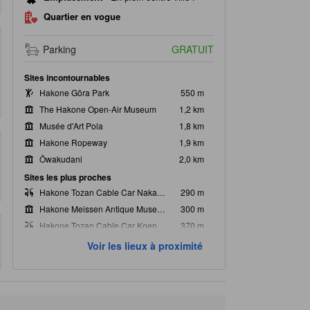
Quartier en vogue
Parking
GRATUIT
Sites incontournables
Hakone Gōra Park
550 m
The Hakone Open-Air Museum
1,2 km
Musée d'Art Pola
1,8 km
Hakone Ropeway
1,9 km
Ōwakudani
2,0 km
Sites les plus proches
Hakone Tozan Cable Car Nakagora Station
290 m
Hakone Meissen Antique Museum
300 m
Hakone Tozan Cable Car Koen Kami Station
370 m
Kami-Gora
400 m
Voir les lieux à proximité
Hakone Gōra Park
550 m