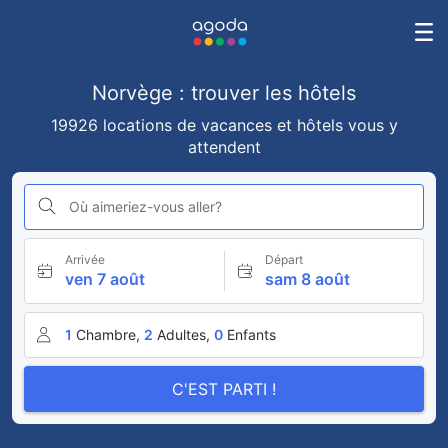
Norvège : trouver les hôtels
19926 locations de vacances et hôtels vous y
attendent
Où aimeriez-vous aller?
Arrivée
Départ
ven 7 août
sam 8 août
1
Chambre,
2
Adultes,
0
Enfants
C'EST PARTI !