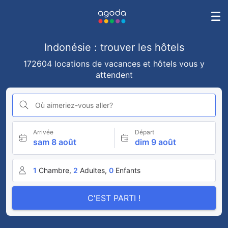
Indonésie : trouver les hôtels
172604 locations de vacances et hôtels vous y
attendent
Où aimeriez-vous aller?
Arrivée
Départ
sam 8 août
dim 9 août
1
Chambre,
2
Adultes,
0
Enfants
C'EST PARTI !