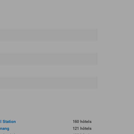
l Station
160 hôtels
gnang
121 hôtels