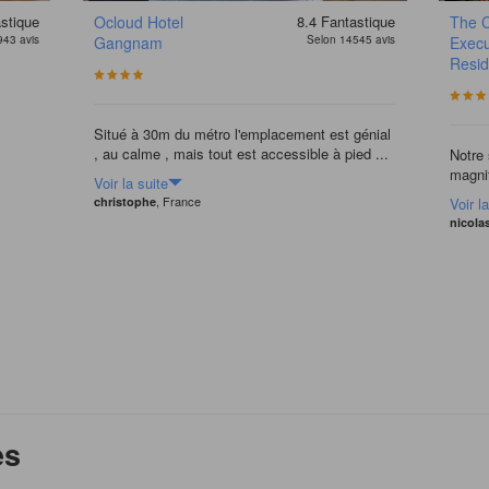
stique
Ocloud Hotel
8.4
Fantastique
The C
943 avis
Gangnam
Selon 14545 avis
Execu
Resi
Situé à 30m du métro l'emplacement est génial
, au calme , mais tout est accessible à pied ...
Notre 
magnif
Voir la suite
, France
Voir l
christophe
nicola
es