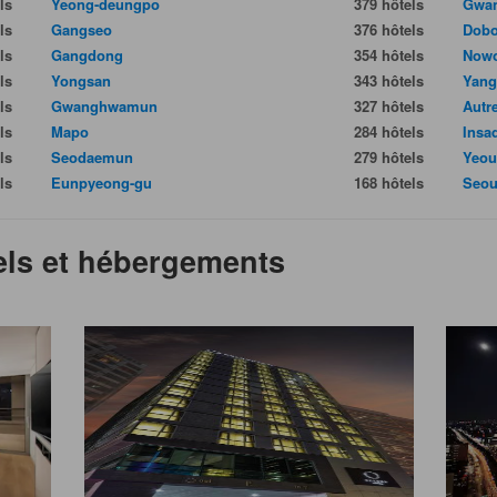
ls
Yeong-deungpo
379 hôtels
Gwan
ls
Gangseo
376 hôtels
Dob
ls
Gangdong
354 hôtels
Now
ls
Yongsan
343 hôtels
Yang
ls
Gwanghwamun
327 hôtels
Autr
ls
Mapo
284 hôtels
Insa
ls
Seodaemun
279 hôtels
Yeou
ls
Eunpyeong-gu
168 hôtels
Seou
tels et hébergements