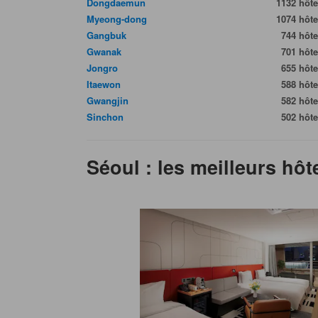
Dongdaemun
1132 hôte
Myeong-dong
1074 hôte
Gangbuk
744 hôte
Gwanak
701 hôte
Jongro
655 hôte
Itaewon
588 hôte
Gwangjin
582 hôte
Sinchon
502 hôte
Séoul : les meilleurs hô