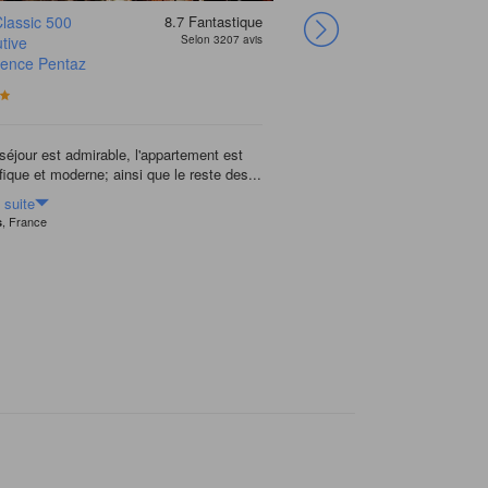
lassic 500
8.7
Fantastique
Shinchon Ever8
tive
Selon 3207 avis
Serviced
dence Pentaz
Residence
séjour est admirable, l'appartement est
Bon séjour d'une nuit dans
ique et moderne; ainsi que le reste des...
situé à proximité d'une gare
a suite
Voir la suite
, France
, France
s
Gregory