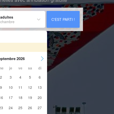
 adultes
C'EST PARTI !
 chambre
eptembre 2026
me
je
ve
sa
di
2
3
4
5
6
9
10
11
12
13
16
17
18
19
20
23
24
25
26
27