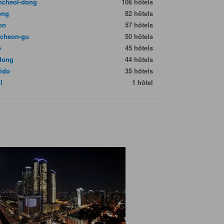
cheol-dong
106 hôtels
ong
82 hôtels
on
57 hôtels
cheon-gu
50 hôtels
e
45 hôtels
dong
44 hôtels
ido
35 hôtels
l
1 hôtel