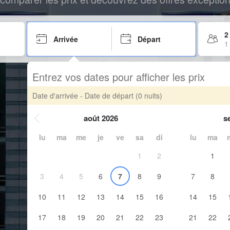
2
Arrivée
Départ
1
Entrez vos dates pour afficher les prix
Date d'arrivée - Date de départ
(0 nuits)
août 2026
s
lu
ma
me
je
ve
sa
di
lu
ma
1
2
1
3
4
5
6
7
8
9
7
8
10
11
12
13
14
15
16
14
15
17
18
19
20
21
22
23
21
22