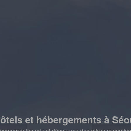
ôtels et hébergements à Séo
comparer les prix et découvrez des offres exceptionn