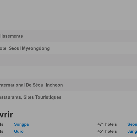
blissements
Hotel Seoul Myeongdong
International De Séoul Incheon
staurants, Sites Touristiques
vrir
ls
Songpa
471 hôtels
Seou
ls
Guro
451 hôtels
Jun