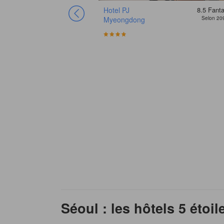
8.2
Fantastique
Hotel PJ
8.5
Fanta
Selon 1901 avis
Myeongdong
Selon 20
Séoul : les hôtels 5 étoil