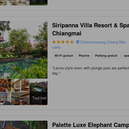
Siripanna Villa Resort & Sp
Chiangmai
Charoenmueng,Chiang Mai - V
carte
Wi-Fi gratuit
Piscine
Parking gratuit
sp
"
Lanna style room with plunge pool are perfect
day.
"
Tout voir
Palette Luxe Elephant Cam