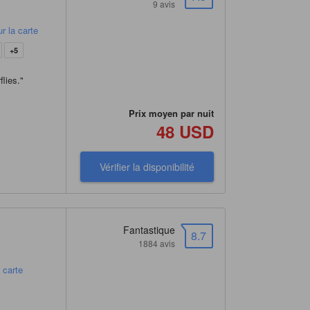
9 avis
r la carte
+5
flies.
"
Prix moyen par nuit
48 USD
Vérifier la disponibilité
Fantastique
8.7
1884 avis
a carte