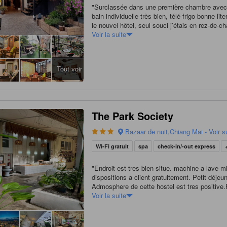
"
Surclassée dans une première chambre avec 
bain individuelle très bien, télé frigo bonne lite
le nouvel hôtel, seul souci j’étais en rez-de-
un « patio » donnant sur le passage entre les 
Voir la suite
il y avait en plus des travaux, bref je vivais da
2ème chambre au 2ème étage dans le bâtimen
avec sdb partagé, petite mais propre et foncti
Tout voir
dire hormis le côté un peu impersonnel du staf
devant est pratique pour le petit déjeuner (non
ma part) et personnel très sympa. L’hôtel es
bien situé, dans une rue semi piétonne très a
tout à proximité. Location de vélo à 50b pour 
The Park Society
locataires. Les chambres avec balcon un peu
doivent être très sympa
"
Bazaar de nuit,Chiang Mai - Voir su
Wi-Fi gratuit
spa
check-in/-out express
"
Endroit est tres bien situe. machine a lave m
dispositions a client gratuitement. Petit déjeu
Admosphere de cette hostel est tres positive.
trop cool et aide organise plusieurs intaineair
Voir la suite
ticket. au nivau de gens et gentilles probable
mieux hostel ou je dormi.
"