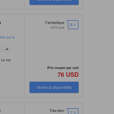
a
Fantastique
8.1
5573 avis
oir sur la
a
+4
 for hot
Prix moyen par nuit
76 USD
Vérifier la disponibilité
p
Très bien
7.3