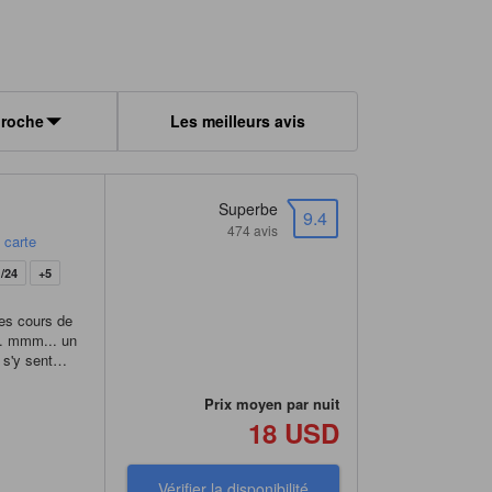
proche
Les meilleurs avis
Superbe
9.4
474 avis
a carte
/24
+5
les cours de
... mmm... un
 s'y sent
 restée une
à chacune de
Prix moyen par nuit
18 USD
Vérifier la disponibilité