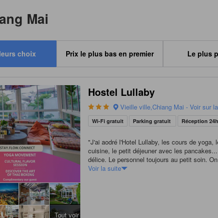
iang Mai
leurs choix
Prix le plus bas en premier
Le plus 
Hostel Lullaby
Vieille ville,Chiang Mai - Voir sur l
Wi-Fi gratuit
Parking gratuit
Réception 24h
"
J'ai aodré l'Hotel Lullaby, les cours de yoga, 
cuisine, le petit déjeuner avec les pancakes.
délice. Le personnel toujours au petit soin. On
vraiment chez soi. Au lieu de 4 jours, j'y suis
Voir la suite
semaine et demi et je sais que j'y reviendrai 
mes venues à Chiang Mai.
"
Tout voir