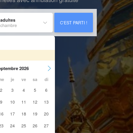
 adultes
C'EST PARTI !
 chambre
eptembre 2026
me
je
ve
sa
di
2
3
4
5
6
9
10
11
12
13
16
17
18
19
20
23
24
25
26
27