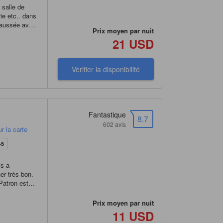
salle de
rie etc.. dans
chaussée avec
Prix moyen par nuit
2 hôtels, où
21 USD
ns le noir!
t d’à côté
onnel. Rien à
Vérifier la disponibilité
f. Le restau
 inclus pour
t extrêmement
gréable, avec
24h pour les
Fantastique
 plus chères
8.7
602 avis
r la carte
+5
is a
ner très bon.
Patron est
es et bus
ment un de
Prix moyen par nuit
11 USD