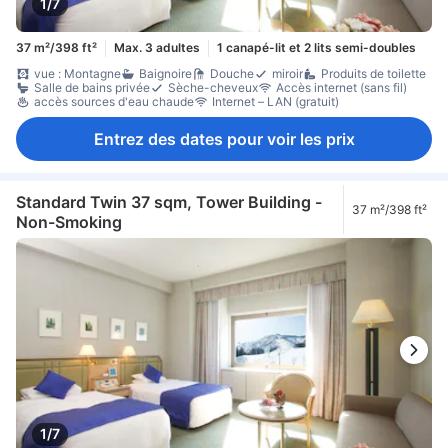
1/7
37 m²/398 ft²
Max. 3 adultes
1 canapé-lit et 2 lits semi-doubles
vue : Montagne
Baignoire
Douche
miroir
Produits de toilette
Salle de bains privée
Sèche-cheveux
Accès internet (sans fil)
accès sources d'eau chaude
Internet – LAN (gratuit)
Entrez des dates pour voir les prix
Standard Twin 37 sqm, Tower Building -
37 m²/398 ft²
Non-Smoking
1/7