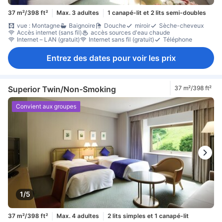
37 m²/398 ft²
Max. 3 adultes
1 canapé-lit et 2 lits semi-doubles
vue : Montagne
Baignoire
Douche
miroir
Sèche-cheveux
Accès internet (sans fil)
accès sources d'eau chaude
Internet – LAN (gratuit)
Internet sans fil (gratuit)
Téléphone
Entrez des dates pour voir les prix
Superior Twin/Non-Smoking
37 m²/398 ft²
Convient aux groupes
1/5
37 m²/398 ft²
Max. 4 adultes
2 lits simples et 1 canapé-lit