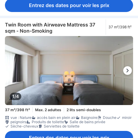
Entrez des dates pour voir les prix
Twin Room with Airweave Mattress 37
37 m²/398 ft²
sqm - Non-Smoking
1/4
37 m²/398 ft²
Max. 2 adultes
2 lits semi-doubles
vue : Nature
accès bain en plein air
Baignoire
Douche
miroir
peignoirs
Produits de toilette
Salle de bains privée
Sèche-cheveux
Serviettes de toilette
Entrez des dates pour voir les prix