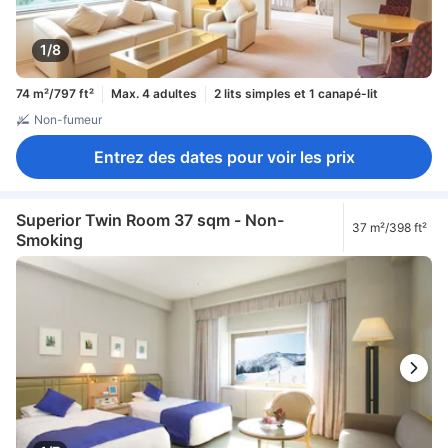
1/8
74 m²/797 ft²
Max. 4 adultes
2 lits simples et 1 canapé-lit
Non-fumeur
Entrez des dates pour voir les prix
Superior Twin Room 37 sqm - Non-
37 m²/398 ft²
Smoking