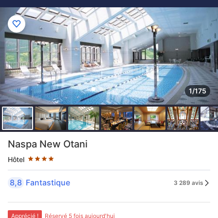
1/175
4 étoiles au classement par étoile
Naspa New Otani
Hôtel
8,8
Fantastique
3 289 avis
Apprécié !
Réservé 5 fois aujourd'hui