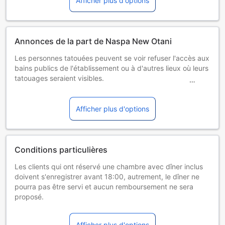
Afficher plus d'options
Annonces de la part de Naspa New Otani
Les personnes tatouées peuvent se voir refuser l'accès aux
bains publics de l'établissement ou à d'autres lieux où leurs
tatouages seraient visibles.
【Avis de grands travaux de rénovation】
Merci beaucoup de continuer à choisir NASPA New Otani.
Afficher plus d'options
Afin d’améliorer encore la qualité et la sécurité de nos
installations, nous allons effectuer d’importants travaux de
rénovation sur le bâtiment du Ski Center ainsi que sur les
Conditions particulières
zones extérieures de l’hôtel.
Les clients qui ont réservé une chambre avec dîner inclus
doivent s'enregistrer avant 18:00, autrement, le dîner ne
Ce projet portera sur des opérations de maintenance
pourra pas être servi et aucun remboursement ne sera
essentielles visant à améliorer la durabilité et l’aspect du
proposé.
bâtiment, notamment la réparation des carreaux de
Il existe peu de restaurants à proximité de l'établissement,
façade, le remplacement des joints d’étanchéité, des
et ceux-ci ferment tôt en général. Trouver un endroit où
travaux de peinture et la réparation de l’étanchéité des
Afficher plus d'options