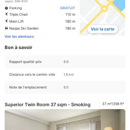
Japon, 949-6101
Parking
GRATUIT
Triple Chair
110 m
Main Lift
180 m
Naspa Ski Garden
180 m
Voir la carte
Voir les alentours
Bon à savoir
Rapport qualité-prix
8.8
Distance vers le centre-ville
1.8 km
Note de l'emplacement
8.6
Superior Twin Room 37 sqm - Smoking
37 m²/398 ft²