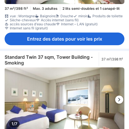
37 m²/398 ft²
Max. 3 adultes
2 lits semi-doubles et 1 canapé-lit
vue : Montagne
Baignoire
Douche
miroir
Produits de toilette
Sèche-cheveux
Accès internet (sans fil)
accès sources d'eau chaude
Internet – LAN (gratuit)
Internet sans fil (gratuit)
Entrez des dates pour voir les prix
Standard Twin 37 sqm, Tower Building -
37 m²/398 ft²
Smoking
1/7