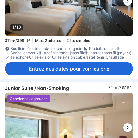
1/13
37 m²/398 ft²
Max. 2 adultes
2 lits simples
Bouilloire électrique
douche + baignoire
Produits de toilette
Sèche-cheveux
Accès internet (sans fil)
internet sans fil (payant)
Téléphone
Télévision
Télévision câble/satellite
Chauffage
Entrez des dates pour voir les prix
Junior Suite /Non-Smoking
74 m²/797 ft²
Convient aux groupes