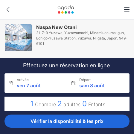
Naspa New Otani
2117-9 Yuzawa, Yuzawamachi, Minamiuonuma-gun,
Echigo-Yuzawa Station, Yuzawa, Niigata, Japon, 949-
6101
Effectuez une réservation en ligne
Arrivée
Départ
ven 7 août
sam 8 août
1
2
0
Chambre
adultes
Enfants
Vérifier la disponibilité & les prix