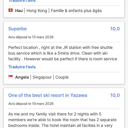
Traduire l'avis
raffinés ou simplement profiter d'une ambiance conviviale.
Hau
|
Hong Kong | Famille & enfants plus âgés
Les soirées karaoke sont également un moment fort, où
vous pourrez montrer vos talents de chanteur ou
simplement vous amuser entre amis. Enfin, n'oubliez pas de
faire un tour dans la boutique de souvenirs pour rapporter
Superbe
10,0
un petit morceau de Yuzawa chez vous.
Avis déposé le 15 mars 2026
Les Installations Sportives du Naspa New Otani à Yuzawa
Perfect location , right at the JR station with free shuttle
bus service which is like a 5mins drive. Clean with ski
Le Naspa New Otani à Yuzawa est un véritable paradis
facility . However would be perfect if there is room service
pour les amateurs de sport et d'activités en plein air. L'hôtel
Traduire l'avis
propose une magnifique piscine intérieure où vous pourrez
nager tout en admirant la vue sur les montagnes
Angela
|
Singapour | Couple
environnantes. Pour les passionnés de remise en forme, un
centre de fitness entièrement équipé est à votre
disposition, bien que l'accès entraîne un coût
One of the best ski resort in Yazawa
10,0
supplémentaire. Vous pourrez vous entraîner avec des
équipements modernes, parfaits pour garder la forme
Avis déposé le 19 mars 2026
pendant votre séjour.
Les installations sportives ne s'arrêtent pas là : le Naspa
As me and my family visit there for 2 nights with 5
New Otani offre également des courts de tennis pour des
members we're able to book the room that has 2 separate
matchs amicaux, ainsi que des pistes de ski à proximité
bedrooms inside. The hotel maintain all facities in a very