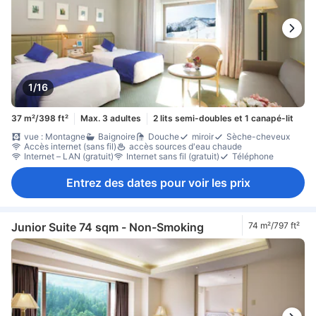
1/16
37 m²/398 ft²
Max. 3 adultes
2 lits semi-doubles et 1 canapé-lit
vue : Montagne
Baignoire
Douche
miroir
Sèche-cheveux
Accès internet (sans fil)
accès sources d'eau chaude
Internet – LAN (gratuit)
Internet sans fil (gratuit)
Téléphone
Entrez des dates pour voir les prix
Junior Suite 74 sqm - Non-Smoking
74 m²/797 ft²