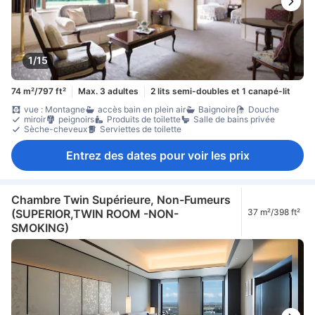
1/15
74 m²/797 ft²
Max. 3 adultes
2 lits semi-doubles et 1 canapé-lit
vue : Montagne
accès bain en plein air
Baignoire
Douche
miroir
peignoirs
Produits de toilette
Salle de bains privée
Sèche-cheveux
Serviettes de toilette
Entrez des dates pour voir les prix
Chambre Twin Supérieure, Non-Fumeurs
(SUPERIOR,TWIN ROOM -NON-
37 m²/398 ft²
SMOKING)