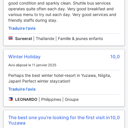
pour les amateurs de glisse. Que vous soyez débutant ou
good condition and sparkly clean. Shuttle bus services
skieur expérimenté, des leçons de ski et des locations
operates quite often each day. Very good breakfast and
d'équipement sont disponibles pour vous permettre de
various menu to try out each day. Very good services and
profiter pleinement des paysages enneigés. De plus, les
friendly staffs during stay.
passionnés de loisirs en intérieur pourront se divertir avec
Traduire l'avis
des tables de ping-pong et des jeux de fléchettes. Pour
ceux qui préfèrent les activités en plein air, des sentiers de
Sureerat
|
Thaïlande | Famille & jeunes enfants
randonnée et un parcours de mini-golf sont également à
découvrir, offrant ainsi une variété d'options pour tous les
goûts.
Winter Holiday
10,0
Avis déposé le 11 janvier 2025
Les Installations Pratiques au Naspa New Otani
Perhaps the best winter hotel-resort in Yuzawa, Niigita,
Au Naspa New Otani, chaque détail est pensé pour offrir
Japan! Perfect winter staycation!
aux hôtes un séjour sans souci et agréable. Le service
d'étage permet de savourer des plats délicieux dans le
Traduire l'avis
confort de votre chambre, tandis que les coffres-forts en
LEONARDO
|
Philippines | Groupe
chambre garantissent la sécurité de vos objets de valeur.
Pour toute demande ou besoin d'information, le service de
conciergerie est à votre disposition, prêt à vous assister
The best one you're looking for the first visit in
10,0
dans l'organisation de vos activités. De plus, vous pourrez
Yuzawa
rester connecté grâce au Wi-Fi gratuit disponible dans