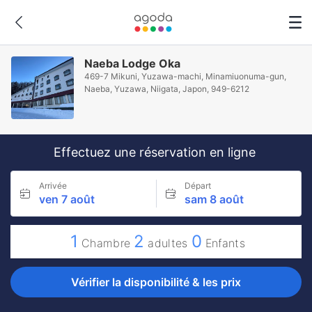
Naeba Lodge Oka
469-7 Mikuni, Yuzawa-machi, Minamiuonuma-gun,
Naeba, Yuzawa, Niigata, Japon, 949-6212
Effectuez une réservation en ligne
Arrivée
Départ
ven 7 août
sam 8 août
1
2
0
Chambre
adultes
Enfants
Vérifier la disponibilité & les prix