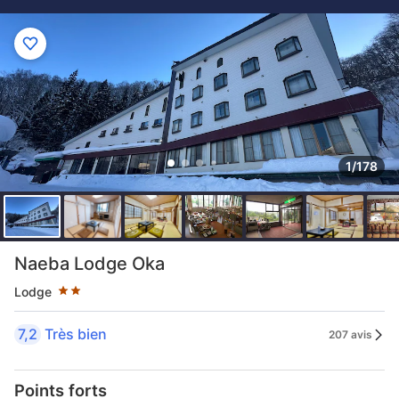
1/178
2 étoiles au classement par étoile
Naeba Lodge Oka
Lodge
7,2
Très bien
207 avis
Points forts