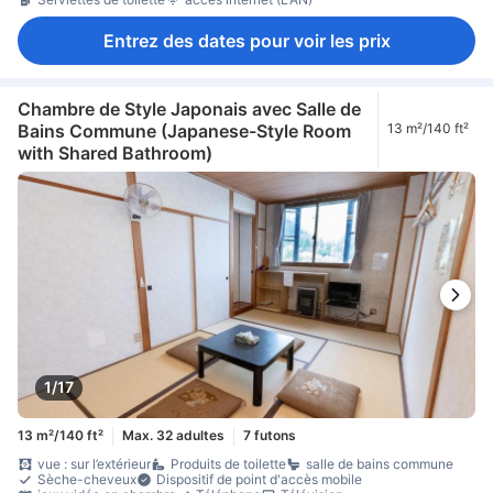
Entrez des dates pour voir les prix
Chambre de Style Japonais avec Salle de
Bains Commune (Japanese-Style Room
13 m²/140 ft²
with Shared Bathroom)
1/17
13 m²/140 ft²
Max. 32 adultes
7 futons
vue : sur l’extérieur
Produits de toilette
salle de bains commune
Sèche-cheveux
Dispositif de point d'accès mobile