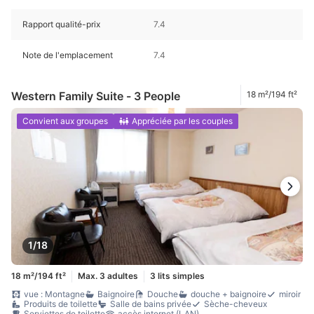
Rapport qualité-prix
7.4
Note de l'emplacement
7.4
Western Family Suite - 3 People
18 m²/194 ft²
Convient aux groupes
Appréciée par les couples
1/18
18 m²/194 ft²
Max. 3 adultes
3 lits simples
vue : Montagne
Baignoire
Douche
douche + baignoire
miroir
Produits de toilette
Salle de bains privée
Sèche-cheveux
Serviettes de toilette
accès internet (LAN)