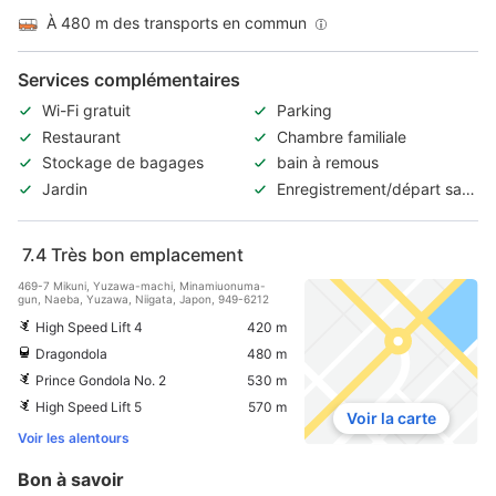
À 480 m des transports en commun
Services complémentaires
Wi-Fi gratuit
Parking
Restaurant
Chambre familiale
Stockage de bagages
bain à remous
Jardin
Enregistrement/départ sans
contact
7.4
Très bon emplacement
469-7 Mikuni, Yuzawa-machi, Minamiuonuma-
gun, Naeba, Yuzawa, Niigata, Japon, 949-6212
High Speed Lift 4
420 m
Dragondola
480 m
Prince Gondola No. 2
530 m
High Speed Lift 5
570 m
Voir la carte
Voir les alentours
Bon à savoir