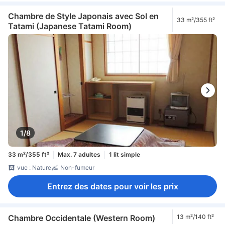
Chambre de Style Japonais avec Sol en
33 m²/355 ft²
Tatami (Japanese Tatami Room)
1/8
33 m²/355 ft²
Max. 7 adultes
1 lit simple
vue : Nature
Non-fumeur
Entrez des dates pour voir les prix
Chambre Occidentale (Western Room)
13 m²/140 ft²