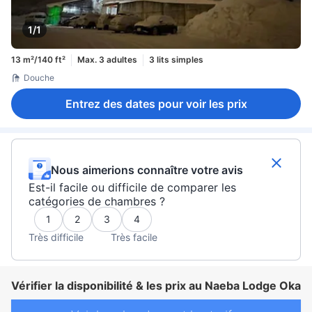
1/1
13 m²/140 ft²
Max. 3 adultes
3 lits simples
Douche
Entrez des dates pour voir les prix
Nous aimerions connaître votre avis
Est-il facile ou difficile de comparer les
catégories de chambres ?
1
2
3
4
Très difficile
Très facile
Vérifier la disponibilité & les prix au Naeba Lodge Oka