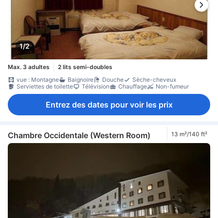
1/2
Max. 3 adultes
2 lits semi-doubles
vue : Montagne
Baignoire
Douche
Sèche-cheveux
Serviettes de toilette
Télévision
Chauffage
Non-fumeur
Entrez des dates pour voir les prix
Chambre Occidentale (Western Room)
13 m²/140 ft²