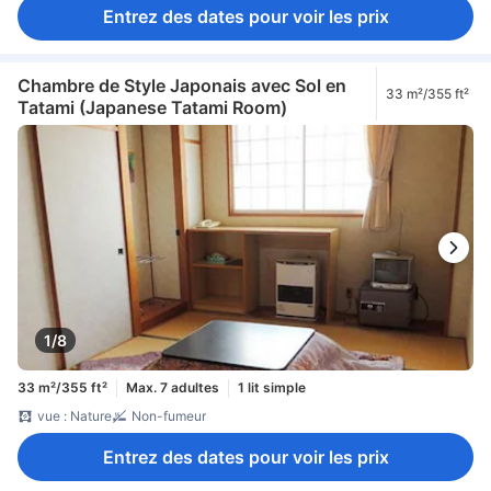
Entrez des dates pour voir les prix
Chambre de Style Japonais avec Sol en
33 m²/355 ft²
Tatami (Japanese Tatami Room)
1/8
33 m²/355 ft²
Max. 7 adultes
1 lit simple
vue : Nature
Non-fumeur
Entrez des dates pour voir les prix