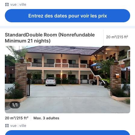
vue : ville
Entrez des dates pour voir les prix
StandardDouble Room (Nonrefundable
20 m²/215 ft²
Minimum 21 nights)
1/1
20 m²/215 ft²
Max. 3 adultes
vue : ville