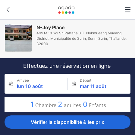
N-Joy Place
499 M.18 Soi Sri Pattana 3 T. Nokmueang Mueang
District, Municipalité de Surin, Surin, Surin, Thaïlande,
32000
Effectuez une réservation en ligne
Arrivée
Départ
lun 10 août
mar 11 août
1
2
0
Chambre
adultes
Enfants
Vérifier la disponibilité & les prix