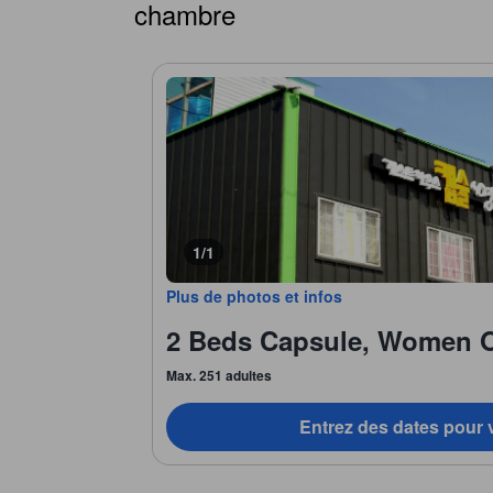
chambre
1/1
Plus de photos et infos
2 Beds Capsule, Women 
Max. 251 adultes
Entrez des dates pour v