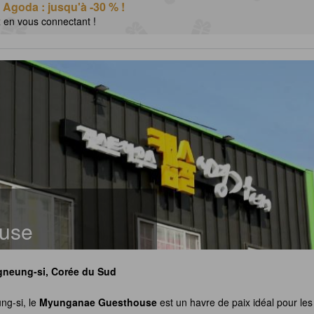
 Agoda : jusqu'à -30 % !
x en vous connectant !
use
neung-si, Corée du Sud
ng-si, le
Myunganae Guesthouse
est un havre de paix idéal pour les