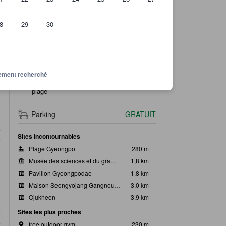
8
29
30
VOIR SUR LA CARTE
8,1
Fantastique
Note de l'emplacement
ssement recherché
Excellent emplacement !
-
260 m de la
plage
Parking
GRATUIT
Sites incontournables
Plage Gyeongpo
280 m
Musée des sciences et du gramophone Charmsori
1,8 km
Pavillon Gyeongpodae
1,8 km
Maison Seongyojang Gangneung
3,0 km
Ojukheon
3,9 km
Sites les plus proches
free outdoor gym
230 m