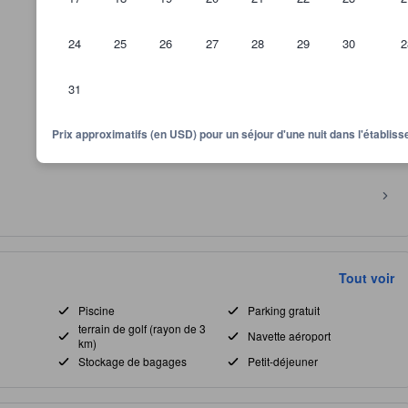
24
25
26
27
28
29
30
2
31
Prix approximatifs (en USD) pour un séjour d'une nuit dans l'établi
Tout voir
Piscine
Parking gratuit
terrain de golf (rayon de 3
Navette aéroport
km)
Stockage de bagages
Petit-déjeuner