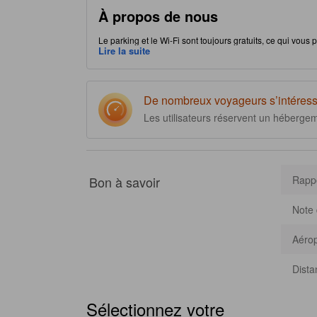
À propos de nous
Le parking et le Wi-Fi sont toujours gratuits, ce qui vous
à votre guise. Idéalement situé, Donghae East Side Sea 
Lire la suite
attractions intéressantes et de profiter d'options de restau
suivants : Pavillon Gyeongpodae. Bénéficiez en bonus d'u
De nombreux voyageurs s’intéress
Les utilisateurs réservent un héberge
Bon à savoir
Rappo
Note 
Aérop
Dista
Sélectionnez votre