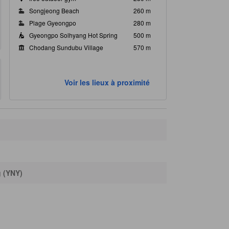
Songjeong Beach
260 m
Plage Gyeongpo
280 m
Gyeongpo Solhyang Hot Spring
500 m
Chodang Sundubu Village
570 m
Voir les lieux à proximité
g (YNY)