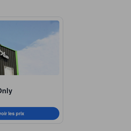
Only
oir les prix