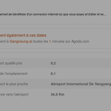
 permet de bénéficier d'un connexion internet où que vous soyez et d'aller et venir
à Gangneung-si, cet établissement vous permet d'accéder facilement à des
ration pour satisfaire votre appétit. Ne partez pas avant d'avoir visité les lieux
n restaurant durant votre séjour dans cet établissement.
ent également à ces dates
ment à
Gangneung-si
toutes les
1
minutes sur Agoda.com
rt qualité-prix
8,2
de l'emplacement
8,1
ort le plus proche
Aéroport International De Yangyan
nce vers l'aéroport
36,8 Km