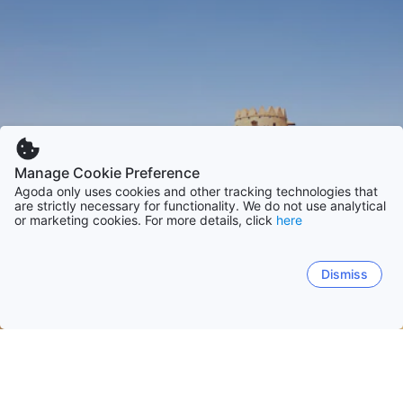
Manage Cookie Preference
Agoda only uses cookies and other tracking technologies that
are strictly necessary for functionality. We do not use analytical
or marketing cookies. For more details, click
here
Dismiss
Accueil
Arabie Saoudite
Ar Riyad
Makkah
Al Madinah
Ash Sharqiyah
A