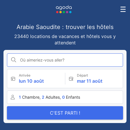
Arabie Saoudite : trouver les hôtels
23440 locations de vacances et hôtels vous y
attendent
Où aimeriez-vous aller?
Arrivée
Départ
lun 10 août
mar 11 août
1
Chambre,
2
Adultes,
0
Enfants
C'EST PARTI !