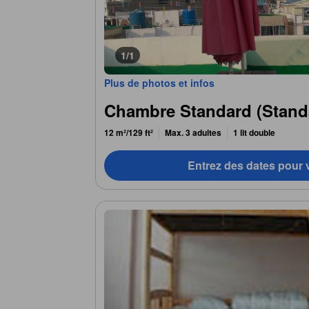
1/1
Plus de photos et infos
Chambre Standard (Stan
12 m²/129 ft²
Max. 3 adultes
1 lit double
Entrez des dates pour v