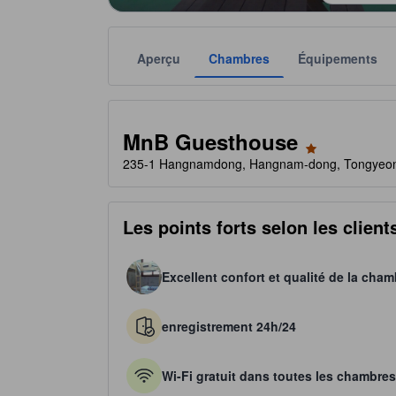
Aperçu
Chambres
Équipements
Chaque notation est fournie par l'établissement à t
tooltip
1 étoiles sur 5
MnB Guesthouse
235-1 Hangnamdong, Hangnam-dong, Tongyeong
Les points forts selon les client
Excellent confort et qualité de la cham
enregistrement 24h/24
Wi-Fi gratuit dans toutes les chambres