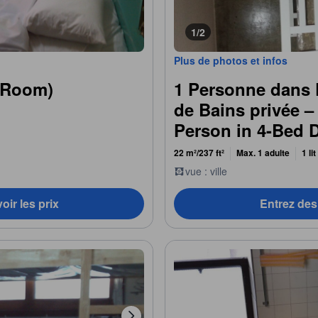
1/2
Plus de photos et infos
 Room)
1 Personne dans D
de Bains privée 
Person in 4-Bed D
Bathroom - Femal
22 m²/237 ft²
Max. 1 adulte
1 li
vue : ville
oir les prix
Entrez des 