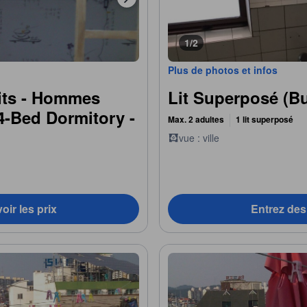
1/2
Plus de photos et infos
Lits - Hommes
Lit Superposé (B
4-Bed Dormitory -
Max. 2 adultes
1 lit superposé
vue : ville
oir les prix
Entrez des 