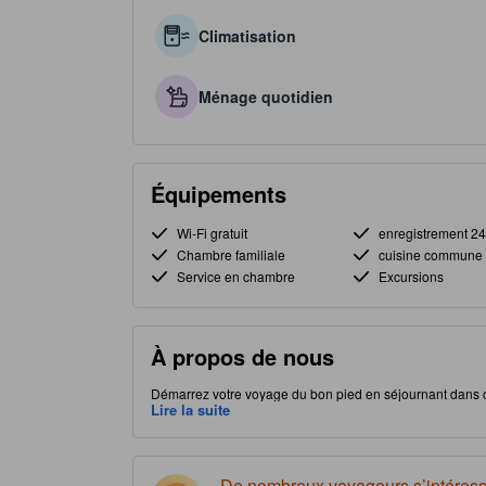
Climatisation
Ménage quotidien
Équipements
Wi-Fi gratuit
enregistrement 2
Chambre familiale
cuisine commune
Service en chambre
Excursions
À propos de nous
Démarrez votre voyage du bon pied en séjournant dans ce
chambres pendant vos vacances. L'emplacement stratégiq
Lire la suite
sites touristiques locaux vous permettra de découvrir fac
dans cet établissement.
De nombreux voyageurs s’intéress