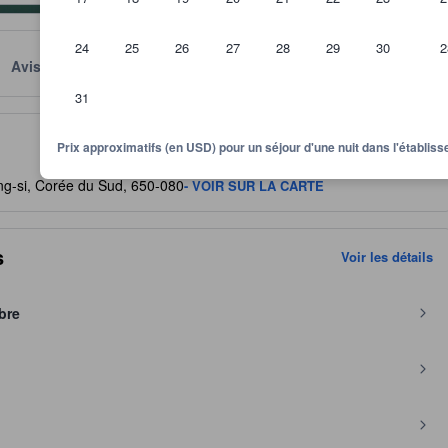
24
25
26
27
28
29
30
2
Avis
Emplacement
Conditions
31
itre indicatif quant au niveau de confort, services et commodités que v
Prix approximatifs (en USD) pour un séjour d'une nuit dans l'établi
-si, Corée du Sud, 650-080
- VOIR SUR LA CARTE
s
Voir les détails
bre