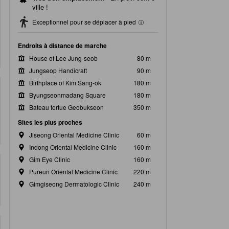
ville !
Exceptionnel pour se déplacer à pied
Endroits à distance de marche
House of Lee Jung-seob
80 m
Jungseop Handicraft
90 m
Birthplace of Kim Sang-ok
180 m
Byungseonmadang Square
180 m
Bateau tortue Geobukseon
350 m
Sites les plus proches
Jiseong Oriental Medicine Clinic
60 m
Indong Oriental Medicine Clinic
160 m
Gim Eye Clinic
160 m
Pureun Oriental Medicine Clinic
220 m
Gimgiseong Dermatologic Clinic
240 m