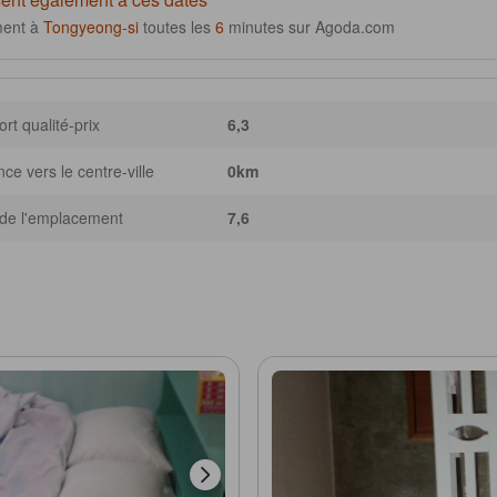
ment à
Tongyeong-si
toutes les
6
minutes sur Agoda.com
rt qualité-prix
6,3
nce vers le centre-ville
0km
de l'emplacement
7,6