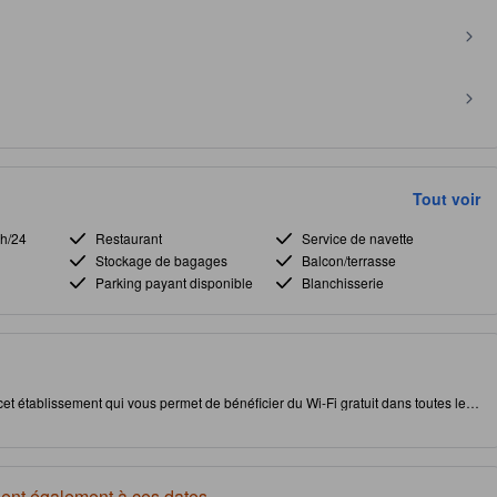
Tout voir
4h/24
Restaurant
Service de navette
Stockage de bagages
Balcon/terrasse
Parking payant disponible
Blanchisserie
t établissement qui vous permet de bénéficier du Wi-Fi gratuit dans toutes les
ue de l'établissement dans Hangnam-dong, à proximité des attractions et des
ilement les alentours. Bénéficiez en bonus d'un restaurant durant votre séjour
ent également à ces dates