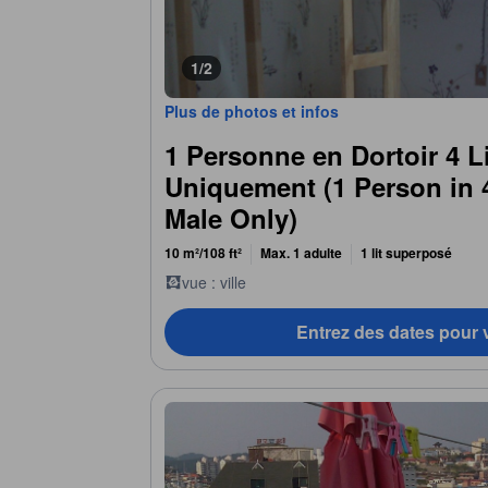
1/2
Plus de photos et infos
1 Personne en Dortoir 4 
Uniquement (1 Person in 
Male Only)
10 m²/108 ft²
Max. 1 adulte
1 lit superposé
vue : ville
Entrez des dates pour v