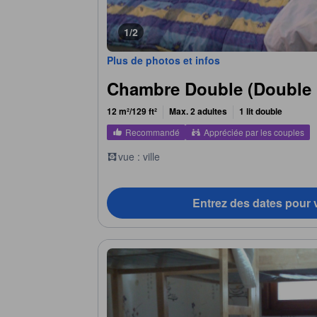
1/2
Plus de photos et infos
Chambre Double (Double
12 m²/129 ft²
Max. 2 adultes
1 lit double
Recommandé
Appréciée par les couples
vue : ville
Entrez des dates pour v