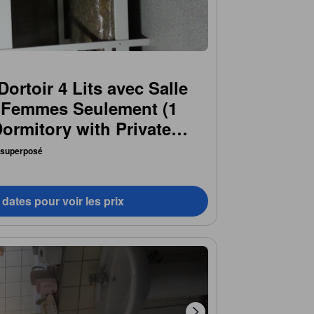
ortoir 4 Lits avec Salle
– Femmes Seulement (1
ormitory with Private
e Only)
t superposé
dates pour voir les prix