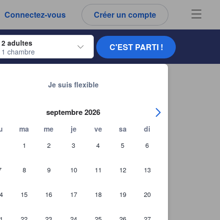
es notes et tous les commentaires que vous voyez sont authentiques.
Connectez-vous
Créer un compte
ur naviguer, appuyez sur Entrée pour sélectionner.
2 adultes
C'EST PARTI !
1 chambre
ur de dates. Utilisez les flèches du clavier pour naviguer entre les dates d'
Chercher d'autres établissements
Je suis flexible
septembre 2026
u
ma
me
je
ve
sa
di
1
2
3
4
5
6
7
8
9
10
11
12
13
4
15
16
17
18
19
20
1
22
23
24
25
26
27