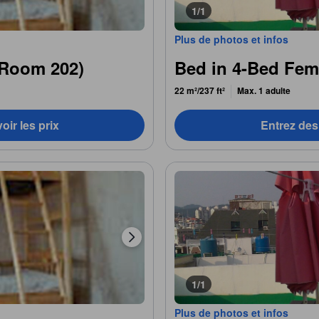
1/1
Plus de photos et infos
(Room 202)
Bed in 4-Bed Fe
22 m²/237 ft²
Max. 1 adulte
oir les prix
Entrez des 
1/1
Plus de photos et infos