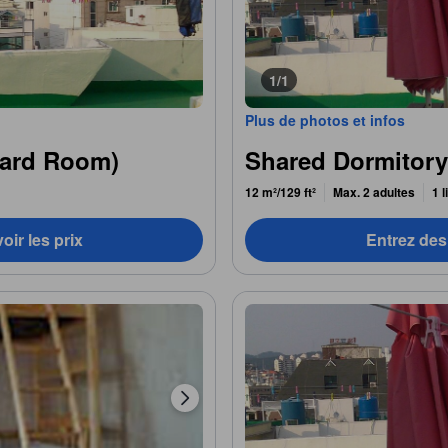
1/1
Plus de photos et infos
dard Room)
Shared Dormitory 
12 m²/129 ft²
Max. 2 adultes
1 
oir les prix
Entrez des 