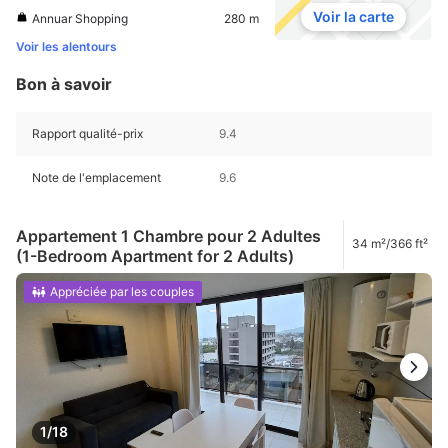
Voir la carte
Annuar Shopping
280 m
Voir les alentours
Bon à savoir
Rapport qualité-prix
9.4
Note de l'emplacement
9.6
Appartement 1 Chambre pour 2 Adultes
34 m²/366 ft²
(1-Bedroom Apartment for 2 Adults)
Appréciée par les couples
1/18