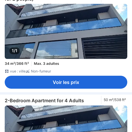
1/1
34 m²/366 ft²
Max. 3 adultes
vue : ville
Non-fumeur
Voir les prix
2-Bedroom Apartment for 4 Adults
50 m²/538 ft²