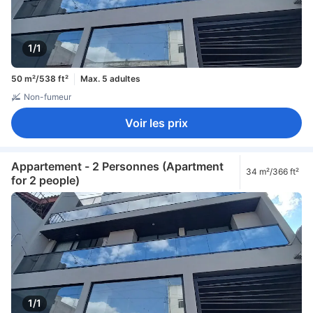
1/1
50 m²/538 ft²
Max. 5 adultes
Non-fumeur
Voir les prix
Appartement - 2 Personnes (Apartment
34 m²/366 ft²
for 2 people)
1/1