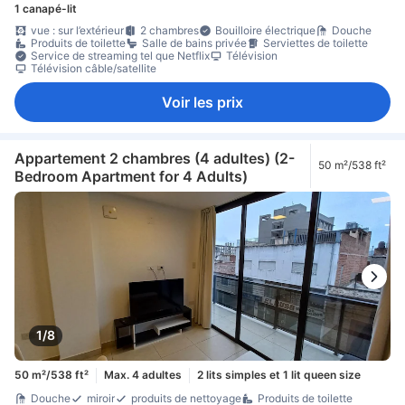
1 canapé-lit
vue : sur l’extérieur
2 chambres
Bouilloire électrique
Douche
Produits de toilette
Salle de bains privée
Serviettes de toilette
Service de streaming tel que Netflix
Télévision
Télévision câble/satellite
Voir les prix
Appartement 2 chambres (4 adultes) (2-
50 m²/538 ft²
Bedroom Apartment for 4 Adults)
1/8
50 m²/538 ft²
Max. 4 adultes
2 lits simples et 1 lit queen size
Douche
miroir
produits de nettoyage
Produits de toilette