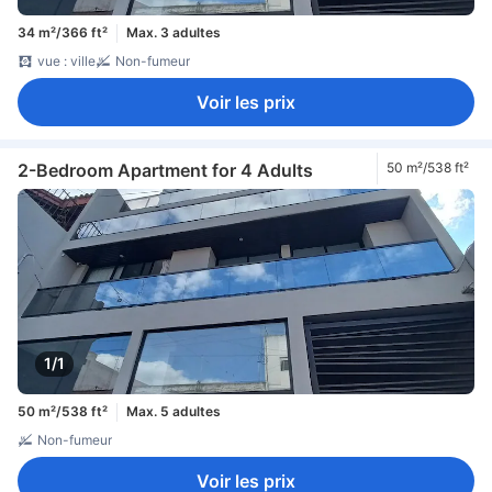
34 m²/366 ft²
Max. 3 adultes
vue : ville
Non-fumeur
Voir les prix
2-Bedroom Apartment for 4 Adults
50 m²/538 ft²
1/1
50 m²/538 ft²
Max. 5 adultes
Non-fumeur
Voir les prix