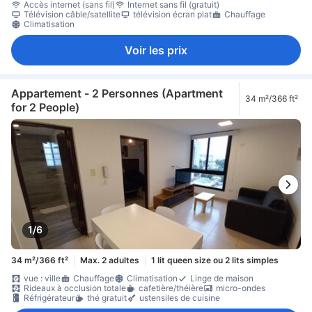
Accès internet (sans fil)
Internet sans fil (gratuit)
Télévision câble/satellite
télévision écran plat
Chauffage
Climatisation
Voir les prix
Appartement - 2 Personnes (Apartment
34 m²/366 ft²
for 2 People)
1/6
34 m²/366 ft²
Max. 2 adultes
1 lit queen size ou 2 lits simples
vue : ville
Chauffage
Climatisation
Linge de maison
Rideaux à occlusion totale
cafetière/théière
micro-ondes
Réfrigérateur
thé gratuit
ustensiles de cuisine