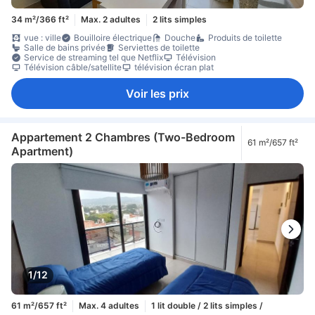
34 m²/366 ft²
Max. 2 adultes
2 lits simples
vue : ville
Bouilloire électrique
Douche
Produits de toilette
Salle de bains privée
Serviettes de toilette
Service de streaming tel que Netflix
Télévision
Télévision câble/satellite
télévision écran plat
Voir les prix
Appartement 2 Chambres (Two-Bedroom
61 m²/657 ft²
Apartment)
1/12
61 m²/657 ft²
Max. 4 adultes
1 lit double / 2 lits simples /