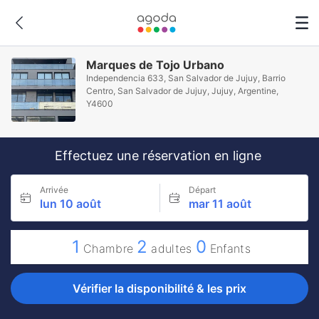
Marques de Tojo Urbano
Independencia 633, San Salvador de Jujuy, Barrio
Centro, San Salvador de Jujuy, Jujuy, Argentine,
Y4600
Effectuez une réservation en ligne
Arrivée
Départ
lun 10 août
mar 11 août
1
2
0
Chambre
adultes
Enfants
Vérifier la disponibilité & les prix