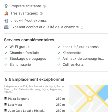
Propreté éclatante
Très avantageux
check-in/-out express
Excellent confort et qualité de la chambre
Services complémentaires
Wi-Fi gratuit
check-in/-out express
Chambre familiale
Kitchenette
Stockage de bagages
Animaux de compagnie
acceptés
Blanchisserie
Coffres-forts
9.6
Emplacement exceptionnel
Independencia 633, San Salvador de Jujuy, Barrio
Centro, San Salvador de Jujuy, Jujuy, Argentine,
Y4600
Plaza Belgrano
250 m
Lola Mora
250 m
Juan Galo Lavalle Historical Museum
260 m