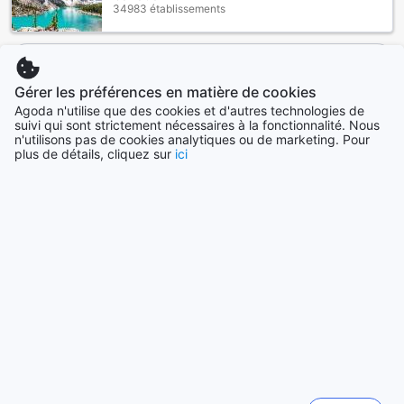
34983 établissements
Voir plus
Gérer les préférences en matière de cookies
Tout voir
Agoda n'utilise que des cookies et d'autres technologies de
suivi qui sont strictement nécessaires à la fonctionnalité. Nous
n'utilisons pas de cookies analytiques ou de marketing. Pour
Villes en vogue
plus de détails, cliquez sur
ici
Séoul
Corée du Sud
Bali
Indonésie
Sapporo
Japon
Tainan