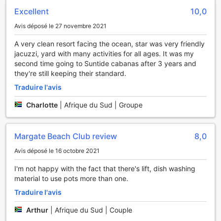
vous pourrez nager à votre rythme tout en profitant du
Excellent
10,0
soleil éclatant de Margate. Pour ceux qui préfèrent le sable
Avis déposé le 27 novembre 2021
sous leurs pieds, notre plage privée vous attend avec des
vagues qui murmurent des promesses de plaisir et de
A very clean resort facing the ocean, star was very friendly
détente. Que vous souhaitiez vous prélasser au soleil ou
jacuzzi, yard with many activities for all ages. It was my
vous adonner à des activités nautiques, cet espace
second time going to Suntide cabanas after 3 years and
exclusif est parfait pour une expérience balnéaire
they're still keeping their standard.
inoubliable.
Traduire l'avis
Les passionnés de pêche seront ravis de découvrir les
opportunités qui s'offrent à eux dans les eaux
Charlotte
|
Afrique du Sud | Groupe
environnantes, où vous pourrez tenter de capturer votre
dîner tout en admirant la beauté naturelle de la côte. Pour
un peu de compétition amicale, notre table de ping-pong
Margate Beach Club review
8,0
est à votre disposition, idéale pour des matchs rapides
entre amis ou en famille. Et pour les plus aventuriers,
Avis déposé le 16 octobre 2021
n'oubliez pas d'explorer le monde sous-marin fascinant
grâce à nos options de plongée. Que vous soyez novice ou
I'm not happy with the fact that there's lift, dish washing
expert, les fonds marins de Margate promettent des
material to use pots more than one.
découvertes inoubliables. Au Margate Beach Club, chaque
Traduire l'avis
moment est une occasion de se dépenser et de se divertir!
Arthur
|
Afrique du Sud | Couple
Les Commodités Pratiques du Margate Beach Club