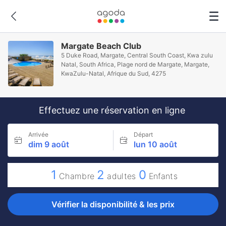
Margate Beach Club
5 Duke Road, Margate, Central South Coast, Kwa zulu
Natal, South Africa, Plage nord de Margate, Margate,
KwaZulu-Natal, Afrique du Sud, 4275
Effectuez une réservation en ligne
Arrivée
Départ
dim 9 août
lun 10 août
1
2
0
Chambre
adultes
Enfants
Vérifier la disponibilité & les prix