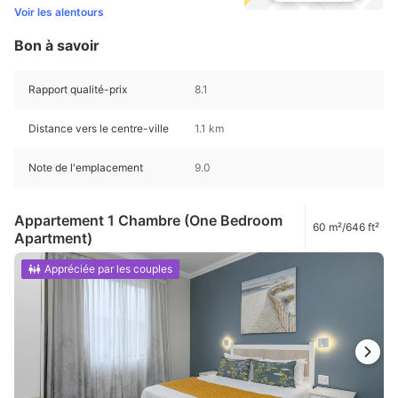
Voir les alentours
Bon à savoir
Rapport qualité-prix
8.1
Distance vers le centre-ville
1.1 km
Note de l'emplacement
9.0
Appartement 1 Chambre (One Bedroom
60 m²/646 ft²
Apartment)
Appréciée par les couples