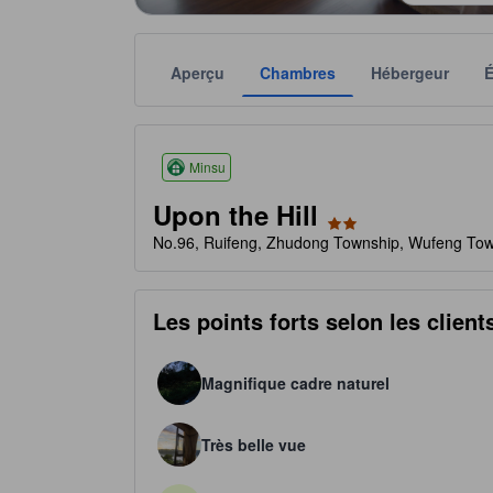
Aperçu
Chambres
Hébergeur
Le nombre d’étoiles attribué dépend notamment des é
tooltip
2 étoiles sur 5
Minsu
Upon the Hill
No.96, Ruifeng, Zhudong Township, Wufeng Tow
Les points forts selon les client
Magnifique cadre naturel
Très belle vue