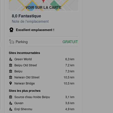
VOIR SUR LA CARTE
8,0
Fantastique
Note de l'emplacement
Excellent emplacement !
Parking
GRATUIT
Sites incontournables
Green World
6,3 km
Beipu Old Street
7,2 km
Beipu
7,3 km
Neiwan Old Street
10,5 km
Neiwan Bridge
10,5 km
Sites les plus proches
Source d'eau froide Beipu
3,1 km
Guvan
3,6 km
Erqi Shenmu
4,9 km