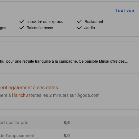
Tout voir
check-in/-out express
Restaurant
ages
Balcon/terrasse
Jardin
u, pour une retraite tranquille à la campagne. Ce paisible Minsu offre des
'une escapade mémorable. Explorez de superbes sentiers de randonnée,
a campagne. Profitez d'installations exclusives, comprenant un charmant jardin
out le confort avec climatisation, Wi-Fi et balcons ou terrasses privés pour la
s montagnes, rajeunissez-vous avec des douches revigorantes et créez de
uvent être assistés par l'IA générative ; des inexactitudes peuvent survenir]
ent également à ces dates
ment à
Hsinchu
toutes les
2
minutes sur Agoda.com
rt qualité-prix
8,6
de l'emplacement
8,0