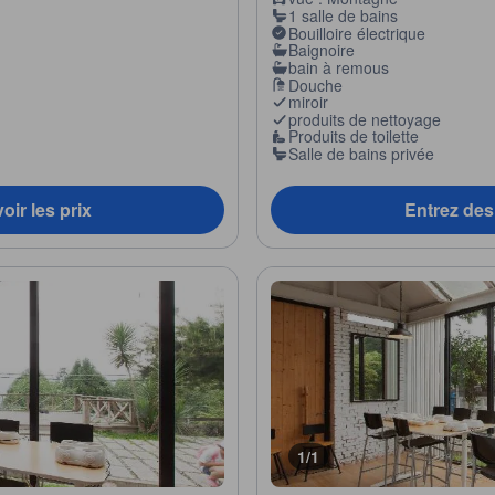
1 salle de bains
Bouilloire électrique
Baignoire
bain à remous
Douche
miroir
produits de nettoyage
Produits de toilette
Salle de bains privée
oir les prix
Entrez des 
1/1