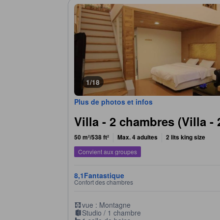
1/18
Plus de photos et infos
Villa - 2 chambres (Villa 
50 m²/538 ft²
Max. 4 adultes
2 lits king size
Convient aux groupes
8,1
Fantastique
Confort des chambres
vue : Montagne
Studio / 1 chambre