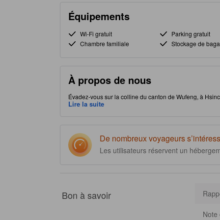
Équipements
Wi-Fi gratuit
Parking gratuit
Chambre familiale
Stockage de bag
À propos de nous
Évadez-vous sur la colline du canton de Wufeng, à Hsinch
expériences uniques à deux voyageurs à la recherche d
Lire la suite
plongez dans la culture locale et admirez le charme de l
et un enregistrement/départ fluide. Les chambres offrent t
détente. Réveillez-vous avec une vue imprenable sur le
précieux souvenirs à Sur la colline. [Certains contenus pe
De nombreux voyageurs s’intéress
Les utilisateurs réservent un héberge
Bon à savoir
Rappo
Note 