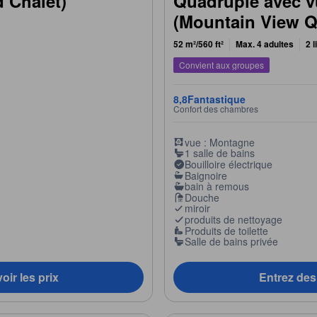
 Chalet)
Quadruple avec v
(Mountain View 
52 m²/560 ft²
Max. 4 adultes
2 l
Convient aux groupes
8,8
Fantastique
Confort des chambres
vue : Montagne
1 salle de bains
Bouilloire électrique
Baignoire
bain à remous
Douche
miroir
produits de nettoyage
Produits de toilette
Salle de bains privée
oir les prix
Entrez des 