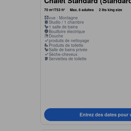
Chalet Standard (Standard
70 m²/753 ft²
Max. 6 adultes
2 lits king size
vue : Montagne
Studio / 1 chambre
1 salle de bains
Bouilloire électrique
Douche
produits de nettoyage
Produits de toilette
Salle de bains privée
Sèche-cheveux
Serviettes de toilette
Entrez des dates pour v