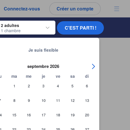
es notes et tous les commentaires que vous voyez sont authentiques.
Connectez-vous
Créer un compte
ur naviguer, appuyez sur Entrée pour sélectionner.
2 adultes
C'EST PARTI !
1 chambre
ur de dates. Utilisez les flèches du clavier pour naviguer entre les dates d'
Chercher d'autres établissements
Je suis flexible
septembre 2026
u
ma
me
je
ve
sa
di
1
2
3
4
5
6
7
8
9
10
11
12
13
4
15
16
17
18
19
20
+27 Photos des clients
1
22
23
24
25
26
27