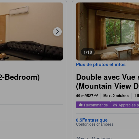
1/18
Plus de photos et infos
- 2-Bedroom)
Double avec Vue 
(Mountain View D
49 m²/527 ft²
Max. 2 adultes
1 l
Recommandé
Appréciée p
8,5
Fantastique
Confort des chambres
vue : Montagne