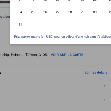
24
25
26
27
28
29
30
2
Équipements
Avis
Emplacement
Conditions
31
quipements, des avis laissés par les hôtes et de la taille des chambres
Prix approximatifs (en USD) pour un séjour d'une nuit dans l'établi
nship, Hsinchu, Taïwan, 31051
- VOIR SUR LA CARTE
s
Voir les détails