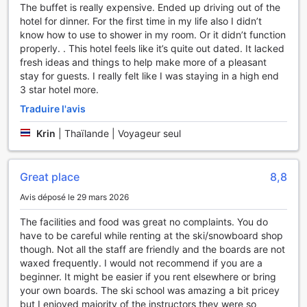
Skiez tous les jours de votre voyage, vous pourrez
The buffet is really expensive. Ended up driving out of the
facilement bénéficier de location de matériel de ski, cours
hotel for dinner. For the first time in my life also I didn’t
de ski et pentes de ski directement sur place..
know how to use to shower in my room. Or it didn’t function
properly. . This hotel feels like it’s quite out dated. It lacked
Une fin de journée relaxante est possible grâce aux
fresh ideas and things to help make more of a pleasant
équipements de jacuzzi, massage, hammam, spa et sauna
stay for guests. I really felt like I was staying in a high end
à votre disposition. Passez du temps et détendez-vous
3 star hotel more.
dans la piscine de ce resort. Sirotez votre cocktail préféré
Traduire l'avis
en plein air au bar de la piscine de ce resort. Profitez des
équipements de sport de ce resort pour rester en forme
Krin
|
Thaïlande | Voyageur seul
pendant vos vacances.
Sports nautiques non-motorisés, vous permettra de vous
Great place
8,8
rafraîchir lors des journées chaudes. Si vous êtes d'humeur
compétitive, faites du sport avec votre groupe de voyage
Avis déposé le 29 mars 2026
ou avec d'autres hôtes de ce resort en profitant
The facilities and food was great no complaints. You do
d'équipements tel que table de ping-pong.
have to be careful while renting at the ski/snowboard shop
though. Not all the staff are friendly and the boards are not
Rencontrez d'autres personnes dans ce resort, où vous
waxed frequently. I would not recommend if you are a
pouvez rencontrer d'autres hôtes en passant du temps
beginner. It might be easier if you rent elsewhere or bring
dans les espaces que l'établissement met à votre
your own boards. The ski school was amazing a bit pricey
disposition comme bibliothèque. Vous cherchez des
but I enjoyed majority of the instructors they were so
souvenirs pour quelqu'un qui vous est spécial vous