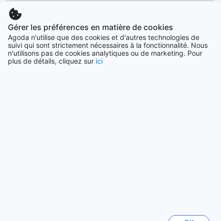
Canada
Gérer les préférences en matière de cookies
34881 établissements
Agoda n'utilise que des cookies et d'autres technologies de
suivi qui sont strictement nécessaires à la fonctionnalité. Nous
n'utilisons pas de cookies analytiques ou de marketing. Pour
Voir plus
plus de détails, cliquez sur
ici
Tout voir
Villes en vogue
Séoul
Corée du Sud
Los Angeles (CA)
États-Unis
Bali
Indonésie