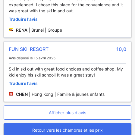
experienced. I chose this place for the convenience and it
trouverez votre bonheur aux Boutiques et magasins de
was great with the ski in and out.
souvenirs.
Traduire l'avis
Pourquoi séjourner ici
RENA
|
Brunei | Groupe
Les chambres ne peuvent pas être beaucoup moins chères
qu'ici, vu qu'elles représentent moins de 96 % des
hébergements de la ville.
FUN SKII RESORT
10,0
Avis déposé le 15 avril 2025
Vous y trouverez d'excellentes options de restauration sur
place ou dans les environs, les anciens clients les ayant
Ski in ski out with great food choices and coffee shop. My
jugé meilleures que 94 % des autres hébergements de la
kid enjoy his skii school! It was a great stay!
ville.
Traduire l'avis
CHEN
|
Hong Kong | Famille & jeunes enfants
Afficher plus d'avis
Retour vers les chambres et les prix