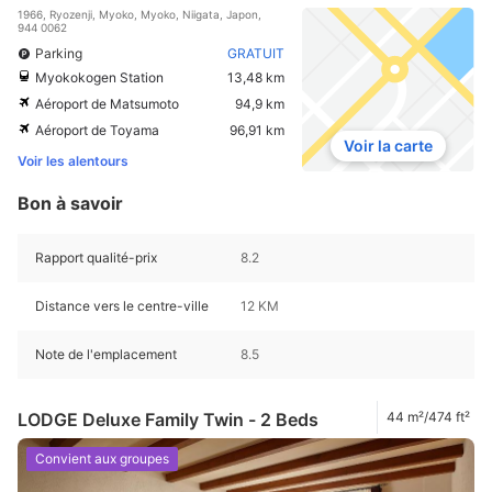
1966, Ryozenji, Myoko, Myoko, Niigata, Japon,
944 0062
Parking
GRATUIT
Myokokogen Station
13,48 km
Aéroport de Matsumoto
94,9 km
Aéroport de Toyama
96,91 km
Voir la carte
Voir les alentours
Bon à savoir
Rapport qualité-prix
8.2
Distance vers le centre-ville
12 KM
Note de l'emplacement
8.5
LODGE Deluxe Family Twin - 2 Beds
44 m²/474 ft²
Convient aux groupes