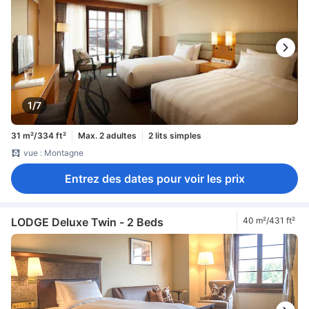
1/7
31 m²/334 ft²
Max. 2 adultes
2 lits simples
vue : Montagne
Entrez des dates pour voir les prix
LODGE Deluxe Twin - 2 Beds
40 m²/431 ft²