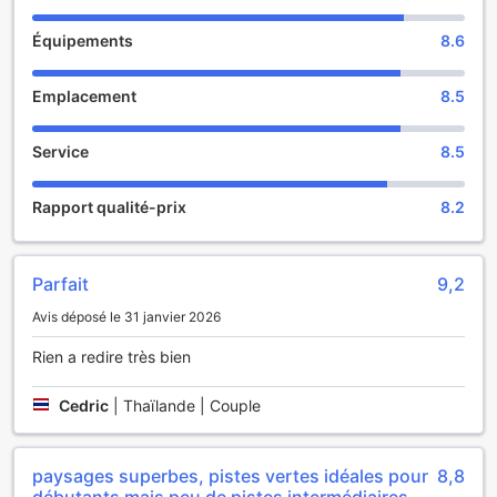
Vous séjournez longtemps ou vous avez juste besoin de
un enfant.
vêtements propres ? Les services de
Équipements
8.6
blanchisserie, nettoyage à sec et lavomatique proposés
[Restaurant et repas]
par ce resort s'assureront que vos vêtements de voyage
・ Les établissements, horaires d'ouverture et menus de
préférés sont toujours propres et disponibles. Vous êtes
Emplacement
8.5
chaque restaurant peuvent changer selon la durée de votre
d'humeur paresseuse ? Des prestations telles que ménage
séjour. Merci de votre compréhension.
quotidien vous permettent de profiter au maximum du
・ Si vous séjournez sans repas et souhaitez ajouter le
Service
8.5
temps passé dans votre chambre. Pour la santé et le bien-
petit-déjeuner sur place, le tarif est de 4 400 JPY (taxes
être de tous les clients et membres du personnel, il n'est
incluses) par adulte et de 2 310 JPY (taxes incluses) par
permis de fumer que dans les zones prévues à cet effet.
Rapport qualité-prix
8.2
enfant de 4 à 12 ans.
・ Si vous prévoyez de dîner à l'hôtel, on peut vous
Toutes les chambres du Lotte Arai Resort disposent d'une
accueillir plus facilement si vous réservez via la page de
gamme d'équipements qui vous garantiront une nuit
chaque restaurant dans la rubrique Restauration sur notre
Parfait
9,2
reposante. Profitez encore plus de votre séjour en sachant
site officiel. On vous conseille de réserver surtout les
que certaines chambres ce resort sont équipées d'une
Avis déposé le 31 janvier 2026
samedis, jours fériés et pendant les périodes de vacances
climatisation, d'un service de linge et de rideaux
comme la Golden Week. À noter : il n'y a pas de formulaire
occultants.
Rien a redire très bien
de réservation sur la page concernée quand la réservation
n'est pas nécessaire.
Pour un peu de divertissement certaines des chambres
Cedric
|
Thaïlande | Couple
[Dépôt]
sélectionnées sont équipées d'une télévision câblée
Lors de l’enregistrement, merci de présenter votre carte de
et d'une télévision. Vous serez peut-être rassuré de savoir
crédit.
que certaines chambres sont équipées d'eau en bouteille
paysages superbes, pistes vertes idéales pour
8,8
En fonction du montant estimé de vos dépenses dans
et d'un réfrigérateur. Vous pouvez toujours rester frais et