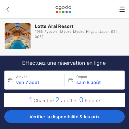
Lotte Arai Resort
1966, Ryozenji, Myoko, Myoko, Niigata, Japon, 944
0062
Effectuez une réservation en ligne
Arrivée
Départ
ven 7 août
sam 8 août
1
2
0
Chambre
adultes
Enfants
Vérifier la disponibilité & les prix