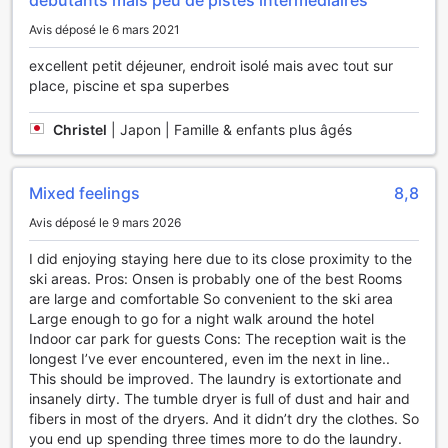
débutants mais peu de pistes intermédiaires
l’établissement, une autorisation temporaire sera placée sur
propre grâce aux salles de bain dont certaines sont
votre carte.
Avis déposé le 6 mars 2021
équipées d'un sèche-cheveux, d'affaires de toilette et de
Ce montant autorisé sera libéré après le paiement final,
peignoirs.
donc aucun prélèvement réel ne sera effectué pour le
excellent petit déjeuner, endroit isolé mais avec tout sur
dépôt.
place, piscine et spa superbes
Restauration et activités
Enfants et lits supplémentaires
Jeunes enfants de 0 à 0 an(s) [inclus]
Christel
|
Japon | Famille & enfants plus âgés
Réveillez-vous en toute sérénité au Lotte Arai Resort, où le
Séjour gratuit en utilisant la literie existante. Veuillez noter
petit déjeuner peut être servi sur place. Un café sur place
qu'un lit pour bébé peut entraîner des frais additionnels et
signifie que vous pouvez déguster une tasse de café
sa disponibilité n'est pas assurée.
Mixed feelings
8,8
fraîchement préparé tous les matins, ou à tout moment de
Enfants de 1 à 0 ans
la journée. Une variété d'options de restauration pratiques
Séjour gratuit en utilisant la literie existante.
Avis déposé le 9 mars 2026
et savoureuses vous attendent dans ce resort. Vous
Les lits supplémentaires dépendent de la chambre que
pouvez passer une nuit mémorable dans ce resort avec
I did enjoying staying here due to its close proximity to the
vous choisissez. Pour plus de détails, veuillez vérifier la
vos compagnons de voyage sans aller bien loin en profitant
ski areas. Pros: Onsen is probably one of the best Rooms
capacité de chaque chambre.
des salles de karaoké et du bar. À toute heure du jour ou
are large and comfortable So convenient to the ski area
Certains suppléments et des conditions particulières
de la nuit, vous pourrez vous servir une collation aux
Large enough to go for a night walk around the hotel
peuvent s'appliquer si vous réservez plus de 5 chambres
distributeurs automatiques de ce resort. Vous êtes un
Indoor car park for guests Cons: The reception wait is the
grand cuisinier ? Préparez vos propres repas sur place
longest I’ve ever encountered, even im the next in line..
grâce des équipements BBQ de ce resort
This should be improved. The laundry is extortionate and
insanely dirty. The tumble dryer is full of dust and hair and
Remplissez vos journées avec l'éventail d'activités et
fibers in most of the dryers. And it didn’t dry the clothes. So
d'équipements mis à disposition par le Lotte Arai Resort.
you end up spending three times more to do the laundry.