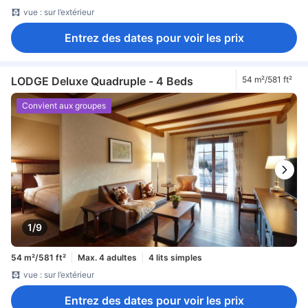
vue : sur l’extérieur
Entrez des dates pour voir les prix
LODGE Deluxe Quadruple - 4 Beds
54 m²/581 ft²
Convient aux groupes
1/9
54 m²/581 ft²
Max. 4 adultes
4 lits simples
vue : sur l’extérieur
Entrez des dates pour voir les prix