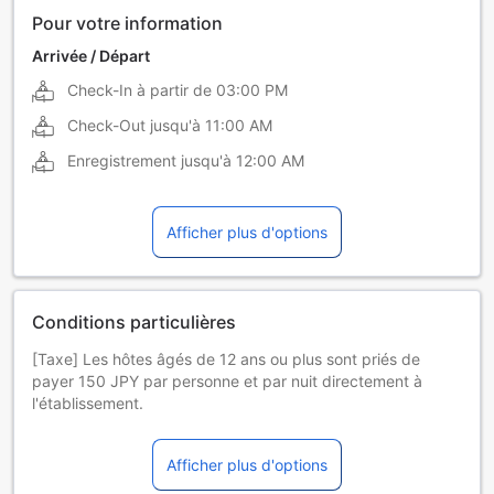
Pour votre information
Arrivée / Départ
Check-In à partir de
03:00 PM
Check-Out jusqu'à
11:00 AM
Enregistrement jusqu'à
12:00 AM
Afficher plus d'options
Conditions particulières
[Taxe] Les hôtes âgés de 12 ans ou plus sont priés de
payer 150 JPY par personne et par nuit directement à
l'établissement.
[Politique relative aux enfants]
・ Pour les enfants au-delà du lycée, veuillez entrer dans le
Afficher plus d'options
champ du nombre d'adultes.
・ Les enfants et les tout-petits âgés de 4 à 12 ans