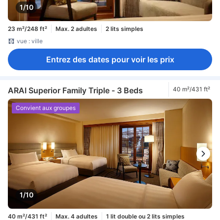
1/10
23 m²/248 ft²
Max. 2 adultes
2 lits simples
vue : ville
Entrez des dates pour voir les prix
ARAI Superior Family Triple - 3 Beds
40 m²/431 ft²
Convient aux groupes
1/10
40 m²/431 ft²
Max. 4 adultes
1 lit double ou 2 lits simples