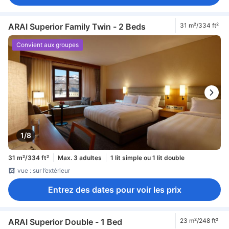
ARAI Superior Family Twin - 2 Beds
31 m²/334 ft²
Convient aux groupes
1/8
31 m²/334 ft²
Max. 3 adultes
1 lit simple ou 1 lit double
vue : sur l’extérieur
Entrez des dates pour voir les prix
ARAI Superior Double - 1 Bed
23 m²/248 ft²