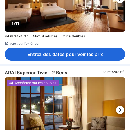
1/11
44 m²/474 ft²
Max. 4 adultes
2 lits doubles
vue : sur l’extérieur
Entrez des dates pour voir les prix
ARAI Superior Twin - 2 Beds
23 m²/248 ft²
Appréciée par les couples