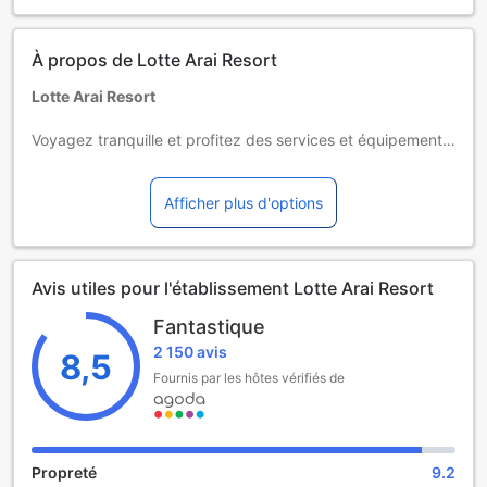
peuvent utiliser les lits existants pour un maximum de 2
personnes par chambre et 1 personne par lit. Si vous le
À propos de Lotte Arai Resort
souhaitez, veuillez sélectionner « Bébé (sans repas ni
futons) » en entrant le nombre de personnes. Veuillez noter
Lotte Arai Resort
que les repas des enfants en dortoir ne sont pas inclus.
[Lit supplémentaire et lit pour bébé]
Voyagez tranquille et profitez des services et équipements
・ Les lits d'appoint ne sont pas disponibles. Si la catégorie
offerts par Lotte Arai Resort. Suivez facilement toutes vos
de chambre change, elle sera modifiée moyennant un
communications grâce au Wi-Fi gratuit de ce resort. Votre
Afficher plus d'options
supplément selon la disponibilité.
découverte de Myoko peut être simplifiée grâce aux
・ Les lits pour bébé sont limités aux enfants de 12 mois.
services de taxi et navette à votre disposition. Si vous
Leur nombre étant limité, veuillez contacter l'établissement
prévoyez d'arriver en voiture, vous apprécierez le parking
à l'avance.
gratuit dont dispose ce resort. Pour le confort de ses
Avis utiles pour l'établissement Lotte Arai Resort
clients, la réception de ce resort propose des services tels
que garde des bagages et conciergerie. Si vous souhaitez
[Service de navette]
Fantastique
réserver des places pour le meilleur divertissement de la
・ Le service de navette gratuit depuis la gare de Jōetsum
2 150 avis
8,5
ville, vous pouvez faire appel aux services de billetterie
Myoko nécessite une réservation. Les réservations peuvent
Fournis par les hôtes vérifiés de
et excursions de ce resort.
être effectuées depuis la page d'accès de notre site
officiel.
Pendant votre séjour dans le magnifique cadre de ce
[Piscine et source chaude]
resort, une charmante et très agréable cheminée vous
・ Veuillez vous abstenir d'utiliser des couches pendant
tiendra chaud lorsque les journées et les nuits sont fraîches.
Propreté
9.2
que vous portez des couches, que vous soyez un adulte ou