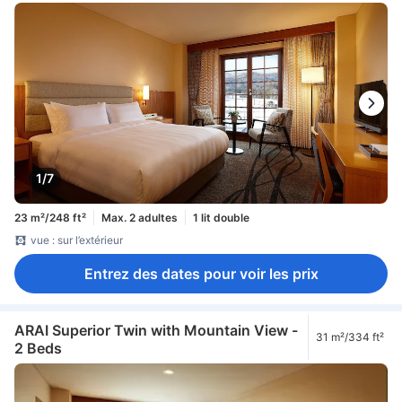
1/7
23 m²/248 ft²
Max. 2 adultes
1 lit double
vue : sur l’extérieur
Entrez des dates pour voir les prix
ARAI Superior Twin with Mountain View -
31 m²/334 ft²
2 Beds