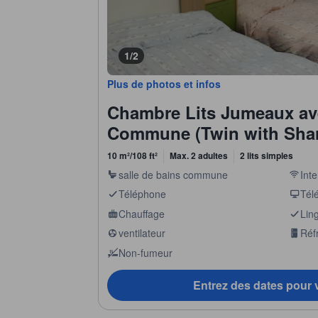
1/2
Plus de photos et infos
Chambre Lits Jumeaux ave
Commune (Twin with Sha
10 m²/108 ft²
Max. 2 adultes
2 lits simples
salle de bains commune
Inte
Téléphone
Télé
Chauffage
Lin
ventilateur
Réf
Non-fumeur
Entrez des dates pour v