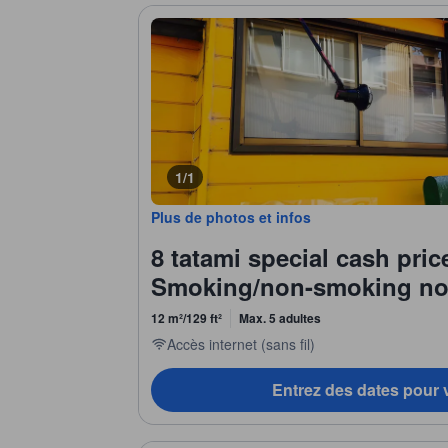
1/1
Plus de photos et infos
8 tatami special cash pri
Smoking/non-smoking no
12 m²/129 ft²
Max. 5 adultes
Accès internet (sans fil)
Entrez des dates pour v