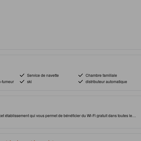
Service de navette
Chambre familiale
n-fumeur
ski
distributeur automatique
t établissement qui vous permet de bénéficier du Wi-Fi gratuit dans toutes les
ra Snow Resorts à Yuzawa, cet établissement vous permet d'accéder facilement
restauration pour satisfaire votre appétit.