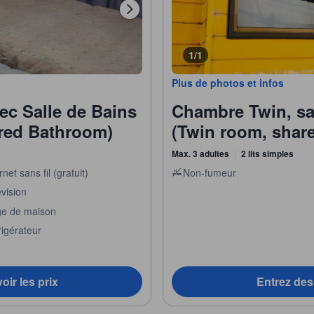
1/1
Plus de photos et infos
c Salle de Bains
Chambre Twin, sa
red Bathroom)
(Twin room, shar
Max. 3 adultes
2 lits simples
rnet sans fil (gratuit)
Non-fumeur
vision
ge de maison
rigérateur
oir les prix
Entrez des 