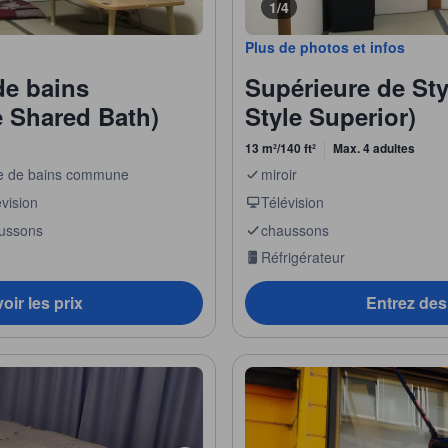
1/4
Plus de photos et infos
de bains
Supérieure de Sty
 Shared Bath)
Style Superior)
13 m²/140 ft²
Max. 4 adultes
le de bains commune
miroir
vision
Télévision
ussons
chaussons
Réfrigérateur
oir les prix
Entrez des 