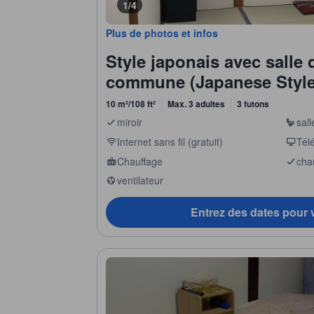
1/4
Plus de photos et infos
Style japonais avec salle 
commune (Japanese Style
10 m²/108 ft²
Max. 3 adultes
3 futons
miroir
sal
Internet sans fil (gratuit)
Télé
Chauffage
cha
ventilateur
Entrez des dates pour v