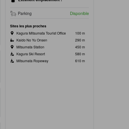
Parking
Disponible
Sites les plus proches
Kagura Mitsumata Tourist Office
100 m
Kaido No Yu Onsen
290 m
Mitsumata Station
450 m
Kagura Ski Resort
580 m
Mitsumata Ropeway
610 m