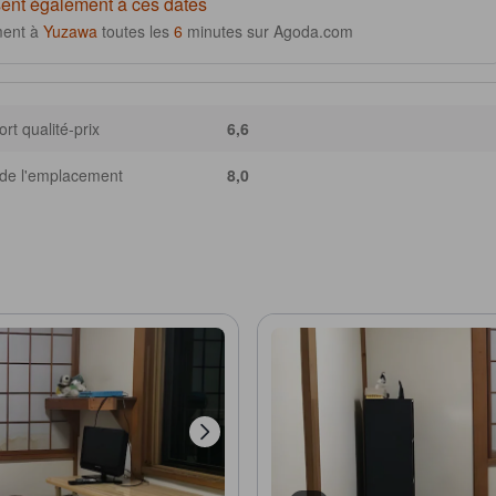
ent également à ces dates
ment à
Yuzawa
toutes les
6
minutes sur Agoda.com
rt qualité-prix
6,6
de l'emplacement
8,0