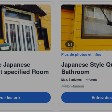
1/1
Plus de photos et infos
ce Japanese
Japanese Style 
t specified Room
Bathroom
Max. 5 adultes
4 futons
Non-fumeur
oir les prix
Entrez des 