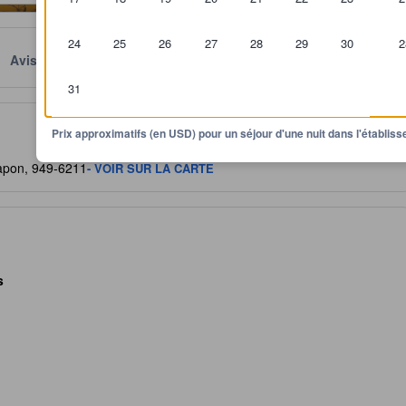
24
25
26
27
28
29
30
2
Avis
Emplacement
Conditions
31
itre indicatif quant au niveau de confort, services et commodités que v
Prix approximatifs (en USD) pour un séjour d'une nuit dans l'établi
apon, 949-6211
- VOIR SUR LA CARTE
s