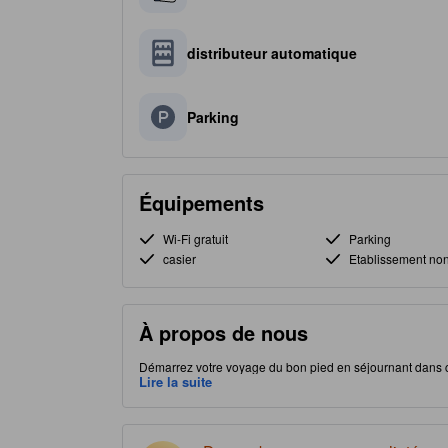
distributeur automatique
Parking
Équipements
Wi-Fi gratuit
Parking
casier
Etablissement no
À propos de nous
Démarrez votre voyage du bon pied en séjournant dans ce
chambres pendant vos vacances. Idéalement situé, Kagu
Lire la suite
à des attractions intéressantes et de profiter d'options de 