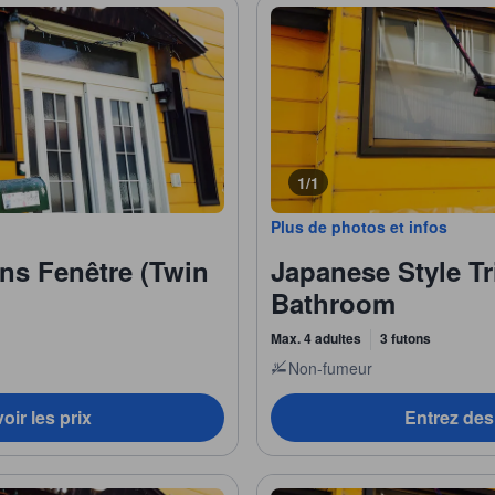
1/1
Plus de photos et infos
ns Fenêtre (Twin
Japanese Style T
Bathroom
Max. 4 adultes
3 futons
Non-fumeur
oir les prix
Entrez des 