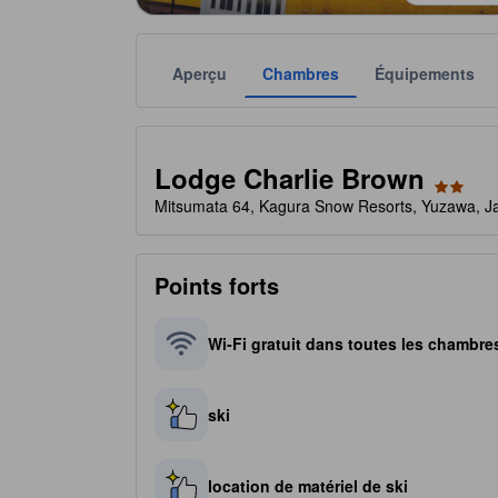
Aperçu
Chambres
Équipements
Chaque notation est fournie par l'établissement à t
tooltip
2 étoiles sur 5
Lodge Charlie Brown
Mitsumata 64, Kagura Snow Resorts, Yuzawa, J
Points forts
Wi-Fi gratuit dans toutes les chambre
ski
location de matériel de ski