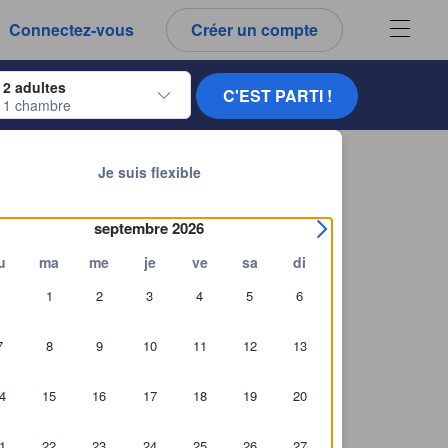
es notes et tous les commentaires que vous voyez sont authentiques.
Connectez-vous
Créer un compte
ur naviguer, appuyez sur Entrée pour sélectionner.
2 adultes
C'EST PARTI !
1 chambre
ur de dates. Utilisez les flèches du clavier pour naviguer entre les dates d'
Chercher d'autres établissements
Je suis flexible
septembre 2026
u
ma
me
je
ve
sa
di
1
2
3
4
5
6
7
8
9
10
11
12
13
4
15
16
17
18
19
20
1
22
23
24
25
26
27