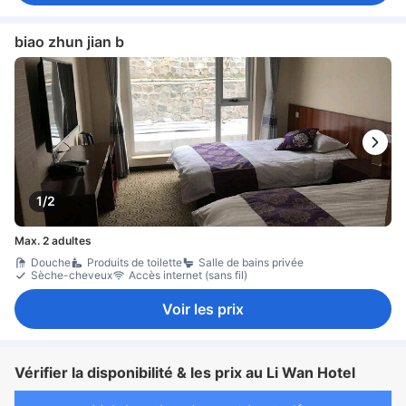
biao zhun jian b
1/2
Max. 2 adultes
Douche
Produits de toilette
Salle de bains privée
Sèche-cheveux
Accès internet (sans fil)
Voir les prix
Vérifier la disponibilité & les prix au Li Wan Hotel