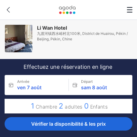
Li Wan Hotel
九渡河镇西水峪村北100米, District de Huairou, Pékin /
Beijing, Pékin, Chine
Effectuez une réservation en ligne
Arrivée
Départ
ven 7 août
sam 8 août
1
2
0
Chambre
adultes
Enfants
Vérifier la disponibilité & les prix