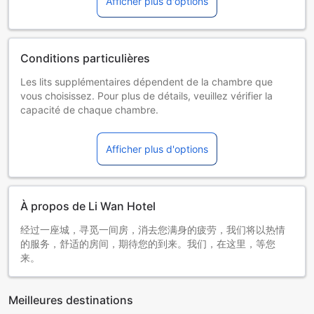
Afficher plus d'options
Conditions particulières
Les lits supplémentaires dépendent de la chambre que
vous choisissez. Pour plus de détails, veuillez vérifier la
capacité de chaque chambre.
Certains suppléments et des conditions particulières
peuvent s'appliquer si vous réservez plus de 5 chambres
Afficher plus d'options
À propos de Li Wan Hotel
经过一座城，寻觅一间房，消去您满身的疲劳，我们将以热情
的服务，舒适的房间，期待您的到来。我们，在这里，等您
来。
Meilleures destinations