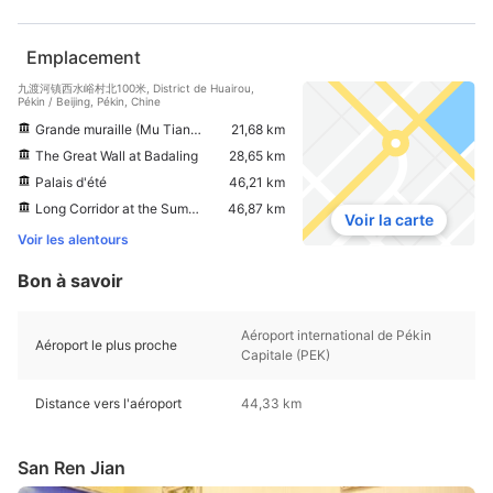
Emplacement
九渡河镇西水峪村北100米, District de Huairou,
Pékin / Beijing, Pékin, Chine
Grande muraille (Mu Tian Yu)
21,68 km
The Great Wall at Badaling
28,65 km
Palais d'été
46,21 km
Long Corridor at the Summer Palace
46,87 km
Voir la carte
Voir les alentours
Bon à savoir
Aéroport international de Pékin
Aéroport le plus proche
Capitale (PEK)
Distance vers l'aéroport
44,33 km
San Ren Jian