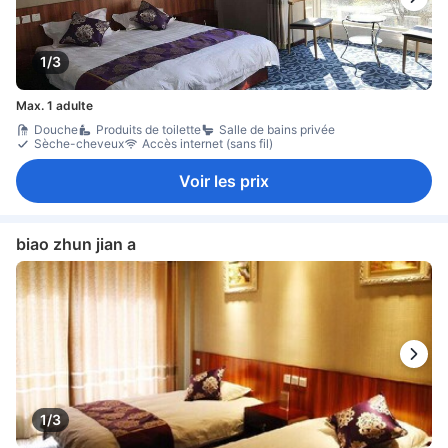
1/3
Max. 1 adulte
Douche
Produits de toilette
Salle de bains privée
Sèche-cheveux
Accès internet (sans fil)
Voir les prix
biao zhun jian a
1/3