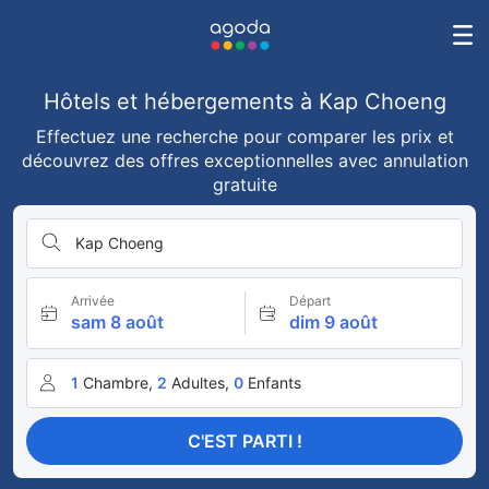
Hôtels et hébergements à Kap Choeng
Effectuez une recherche pour comparer les prix et
découvrez des offres exceptionnelles avec annulation
gratuite
Kap Choeng
Arrivée
Départ
sam 8 août
dim 9 août
1
Chambre,
2
Adultes,
0
Enfants
C'EST PARTI !