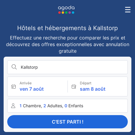
Hôtels et hébergements à Kallstorp
Effectuez une recherche pour comparer les prix et
découvrez des offres exceptionnelles avec annulation
gratuite
Kallstorp
Arrivée
Départ
ven 7 août
sam 8 août
1
Chambre,
2
Adultes,
0
Enfants
C'EST PARTI !