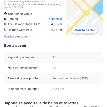
12-1 Yumotochaya, Hakone-machi,
Ashigarashimo-gun, Yumoto, Hakone, Kanagawa,
Japon, 250-0312
Quartier en vogue
Parking
Disponible
The Hakone Open-Air Museum
4,65 km
Hakone Gōra Park
5,28 km
Voir la carte
Voir les alentours
Bon à savoir
Rapport qualité-prix
9.1
Note de l'emplacement
7.8
Aéroport le plus proche
Aéroport de Haneda (HND)
Distance vers l'aéroport
71,41 km
Japonaise avec salle de bains et toilettes