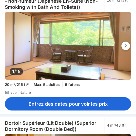
- non-fumeur (Japanese En-Suite (Non-
20 m²/215 ft²
Smoking with Bath And Toilets))
1/18
20 m²/215 ft²
Max. 5 adultes
5 futons
vue : Nature
Entrez des dates pour voir les prix
Dortoir Supérieur (Lit Double) (Superior
4 m²/43 ft²
Dormitory Room (Double Bed))