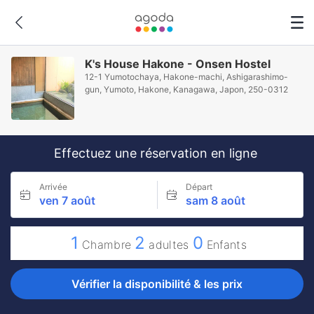
K's House Hakone - Onsen Hostel
12-1 Yumotochaya, Hakone-machi, Ashigarashimo-
gun, Yumoto, Hakone, Kanagawa, Japon, 250-0312
Effectuez une réservation en ligne
Arrivée
Départ
ven 7 août
sam 8 août
1
2
0
Chambre
adultes
Enfants
Vérifier la disponibilité & les prix