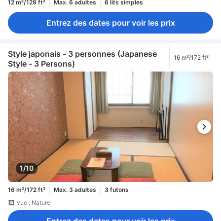
12 m²/129 ft²
Max. 6 adultes
6 lits simples
Entrez des dates pour voir les prix
Style japonais - 3 personnes (Japanese
16 m²/172 ft²
Style - 3 Persons)
1/10
16 m²/172 ft²
Max. 3 adultes
3 futons
vue : Nature
Entrez des dates pour voir les prix