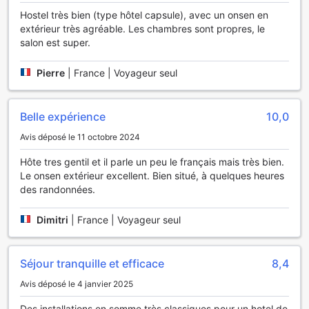
Onsen Hostel dispose de distributeurs automatiques qui
Hostel très bien (type hôtel capsule), avec un onsen en
fournissent des rafraîchissements 24 heures sur 24, à faible
extérieur très agréable. Les chambres sont propres, le
coût.
salon est super.
Si vous préférez cuisiner vos propres repas, vous allez
Pierre
|
France | Voyageur seul
adorer un cuisine commune.
Les nombreuses offres de loisirs de cette auberge de
Belle expérience
10,0
jeunesse vous permettront de profiter de nombreuses
activités pendant votre séjour. Profitez d'un moment de
Avis déposé le 11 octobre 2024
détente en famille ou entre amis en passant du temps dans
les espaces que l'établissement met à votre disposition
Hôte tres gentil et il parle un peu le français mais très bien.
comme un salon et un espace TV partagés.
Le onsen extérieur excellent. Bien situé, à quelques heures
des randonnées.
Pourquoi séjourner ici
Dimitri
|
France | Voyageur seul
La note de cette auberge de jeunesse est supérieure à
celle de 97 % des hébergements de la ville pour ce qui est
du rapport qualité-prix.
Séjour tranquille et efficace
8,4
Avis déposé le 4 janvier 2025
Des installations en somme très classiques pour un hotel de