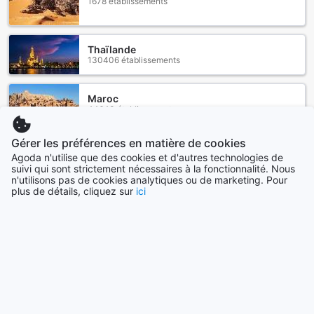
1678 établissements
Thaïlande
130406 établissements
Maroc
44643 établissements
Gérer les préférences en matière de cookies
Canada
Agoda n'utilise que des cookies et d'autres technologies de
34865 établissements
suivi qui sont strictement nécessaires à la fonctionnalité. Nous
n'utilisons pas de cookies analytiques ou de marketing. Pour
plus de détails, cliquez sur
ici
Voir plus
Tout voir
Villes en vogue
Cebu
Philippines