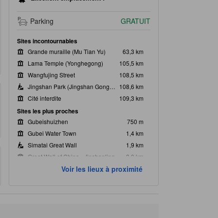
Parking
GRATUIT
Sites incontournables
Grande muraille (Mu Tian Yu)
63,3 km
Lama Temple (Yonghegong)
105,5 km
Wangfujing Street
108,5 km
Jingshan Park (Jingshan Gongyuan)
108,6 km
Cité interdite
109,3 km
Sites les plus proches
Gubeishuizhen
750 m
Gubei Water Town
1,4 km
Simatai Great Wall
1,9 km
Great Wall of China - Jinshanling
3,0 km
Voir les lieux à proximité
nice Viewspot
5,2 km