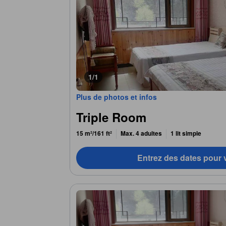
1/1
Plus de photos et infos
Triple Room
15 m²/161 ft²
Max. 4 adultes
1 lit simple
Entrez des dates pour v