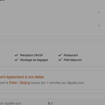
Réception 24h/24
Restaurant
e
Stockage de bagages
Petit-déjeuner
ent également à ces dates
ment à
Pékin / Beijing
toutes les
1
minutes sur Agoda.com
rt qualité-prix
9,1