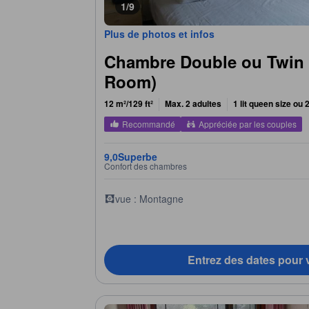
1/9
Plus de photos et infos
Chambre Double ou Twin 
Room)
12 m²/129 ft²
Max. 2 adultes
1 lit queen size ou 
Recommandé
Appréciée par les couples
9,0
Superbe
Confort des chambres
vue : Montagne
Entrez des dates pour v