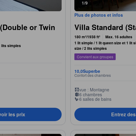
1/9
Plus de photos et infos
(Double or Twin
Villa Standard (St
180 m²/1938 ft²
Max. 16 adultes
1 lit simple / 1 lit queen size et 1 lit 
2 lits simples
size / 2 lits simples
Convient aux groupes
10,0
Superbe
Confort des chambres
vue : Montagne
6 chambres
6 salles de bains
oir les prix
Entrez des 