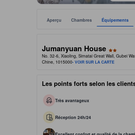
Aperçu
Chambres
Équipements
Chaque notation est fournie par l'établissement à t
tooltip
2 étoiles sur 5
Jumanyuan House
No. 32-6, Xiaoling, Simatai Great Wall, Gubei Wate
Chine, 1015000
- VOIR SUR LA CARTE
Les points forts selon les client
Très avantageux
Réception 24h/24
Excellent confort et qualité de la cham