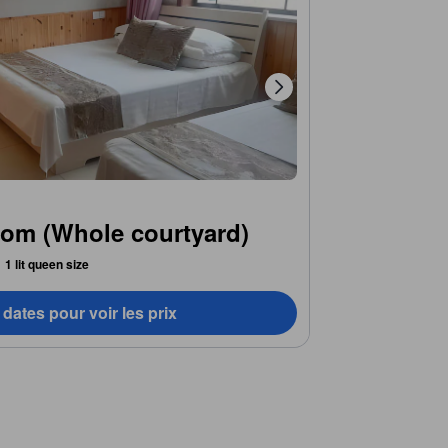
om (Whole courtyard)
1 lit queen size
dates pour voir les prix