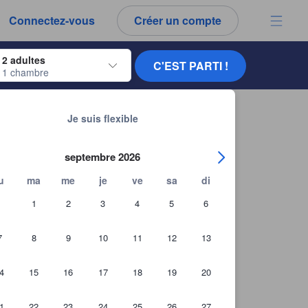
es notes et tous les commentaires que vous voyez sont authentiques.
Connectez-vous
Créer un compte
ur naviguer, appuyez sur Entrée pour sélectionner.
2 adultes
C'EST PARTI !
1 chambre
ur de dates. Utilisez les flèches du clavier pour naviguer entre les dates d'
Chercher d'autres établissements
Je suis flexible
septembre 2026
u
ma
me
je
ve
sa
di
1
2
3
4
5
6
7
8
9
10
11
12
13
4
15
16
17
18
19
20
1
22
23
24
25
26
27