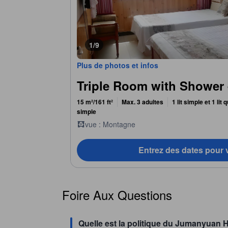
1/9
Plus de photos et infos
Triple Room with Shower
15 m²/161 ft²
Max. 3 adultes
1 lit simple et 1 lit 
simple
vue : Montagne
Entrez des dates pour v
Foire Aux Questions
Quelle est la politique du Jumanyuan H