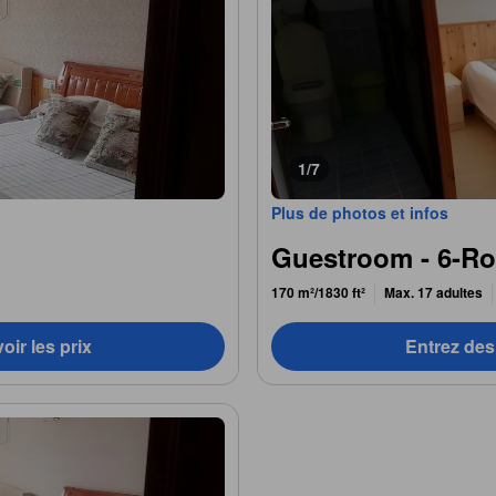
1/7
Plus de photos et infos
Guestroom - 6-Ro
170 m²/1830 ft²
Max. 17 adultes
oir les prix
Entrez des 