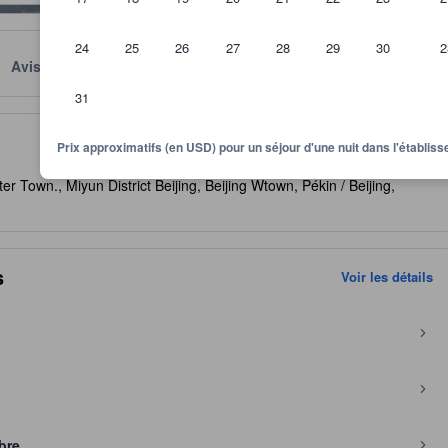
24
25
26
27
28
29
30
2
Avis
Emplacement
Conditions
31
itre indicatif quant au niveau de confort, services et commodités que v
Prix approximatifs (en USD) pour un séjour d'une nuit dans l'établi
r Town., Miyun District Beijing, Beijing Wtown, Pékin / Beijing,
s
Voir les détails
bre