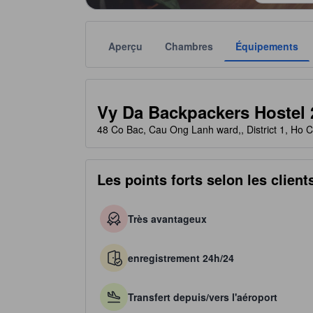
Aperçu
Chambres
Équipements
Chaque notation est fournie par l'établissement à t
tooltip
1 étoiles sur 5
Vy Da Backpackers Hostel 
48 Co Bac, Cau Ong Lanh ward,, District 1, Ho 
Les points forts selon les client
Très avantageux
enregistrement 24h/24
Transfert depuis/vers l'aéroport