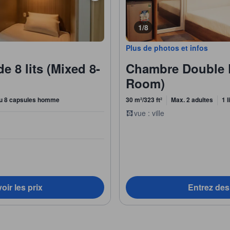
1/8
Plus de photos et infos
e 8 lits (Mixed 8-
Chambre Double 
Room)
u 8 capsules homme
30 m²/323 ft²
Max. 2 adultes
1 l
vue : ville
oir les prix
Entrez des 