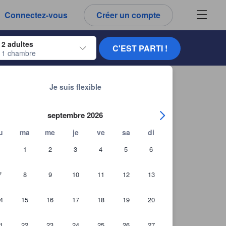
es notes et tous les commentaires que vous voyez sont authentiques.
Connectez-vous
Créer un compte
ur naviguer, appuyez sur Entrée pour sélectionner.
2 adultes
C'EST PARTI !
1 chambre
ur de dates. Utilisez les flèches du clavier pour naviguer entre les dates d'
Chercher d'autres établissements
ervez à Vy Da Backpackers Hostel 2
Je suis flexible
septembre 2026
u
ma
me
je
ve
sa
di
1
2
3
4
5
6
7
8
9
10
11
12
13
4
15
16
17
18
19
20
1
22
23
24
25
26
27