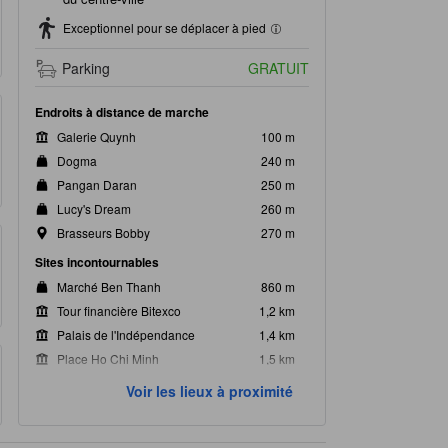
Exceptionnel pour se déplacer à pied
Parking
GRATUIT
Endroits à distance de marche
Galerie Quynh
100 m
Dogma
240 m
Pangan Daran
250 m
Lucy's Dream
260 m
Brasseurs Bobby
270 m
Sites incontournables
Marché Ben Thanh
860 m
Tour financière Bitexco
1,2 km
Palais de l'Indépendance
1,4 km
Place Ho Chi Minh
1,5 km
A O Show - Lune Production
1,5 km
Voir les lieux à proximité
Sites les plus proches
Hong Dai
310 m