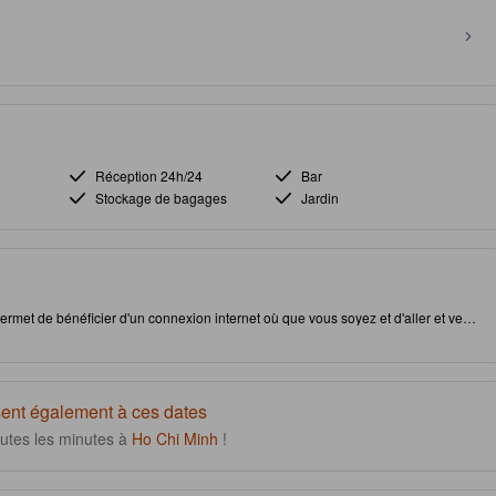
Réception 24h/24
Bar
Stockage de bagages
Jardin
 permet de bénéficier d'un connexion internet où que vous soyez et d'aller et venir
, cet établissement vous permet d'accéder facilement à des attractions
satisfaire votre appétit.
ent également à ces dates
outes les minutes à
Ho Chi Minh
!