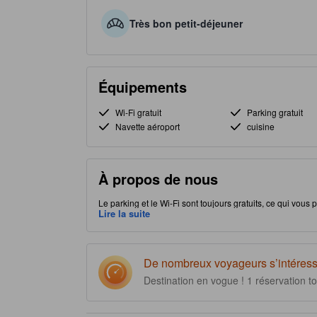
Très bon petit-déjeuner
Équipements
Wi-Fi gratuit
Parking gratuit
Navette aéroport
cuisine
À propos de nous
Le parking et le Wi-Fi sont toujours gratuits, ce qui vous
à votre guise. Idéalement situé, District 1 à Ho Chi Minh
Lire la suite
intéressantes et de profiter d'options de restauration pour 
De nombreux voyageurs s’intéress
Destination en vogue ! 1 réservation t