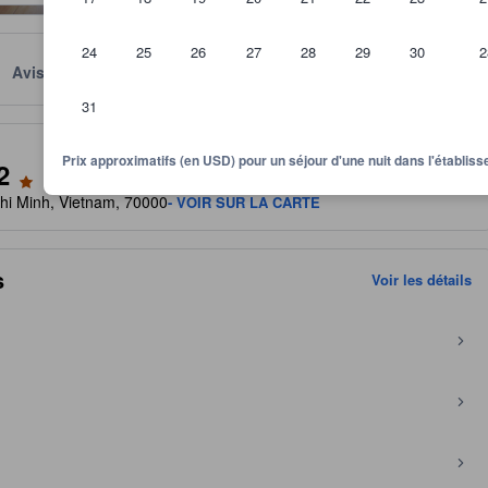
24
25
26
27
28
29
30
2
Avis
Emplacement
Conditions
31
itre indicatif quant au niveau de confort, services et commodités que v
Prix approximatifs (en USD) pour un séjour d'une nuit dans l'établi
2
Chi Minh, Vietnam, 70000
- VOIR SUR LA CARTE
s
Voir les détails