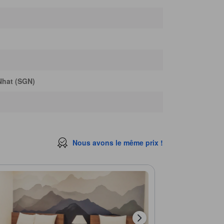
Benh Vien Tai Mui Hong Sai Gon
310 m
vn
310 m
Nha Khoa Hong
310 m
Hamong
310 m
Nhat (SGN)
Nous avons le même prix !