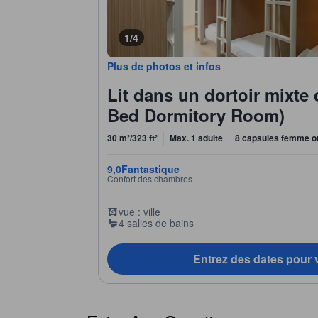
1/4
Plus de photos et infos
Lit dans un dortoir mixte d
Bed Dormitory Room)
30 m²/323 ft²
Max. 1 adulte
8 capsules femme o
9,0
Fantastique
Confort des chambres
vue : ville
4 salles de bains
Entrez des dates pour v