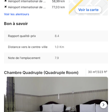
Aéroport international de Tan Son Nhat
58,99 km
Aéroport international de Can Tho
77,03 km
Voir la carte
Voir les alentours
Bon à savoir
Rapport qualité-prix
8.4
Distance vers le centre-ville
1.0 Km
Note de l'emplacement
7.9
Chambre Quadruple (Quadruple Room)
30 m²/323 ft²