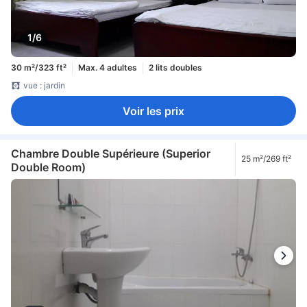
1/6
30 m²/323 ft²
Max. 4 adultes
2 lits doubles
vue : jardin
Voir les prix
Chambre Double Supérieure (Superior
25 m²/269 ft²
Double Room)