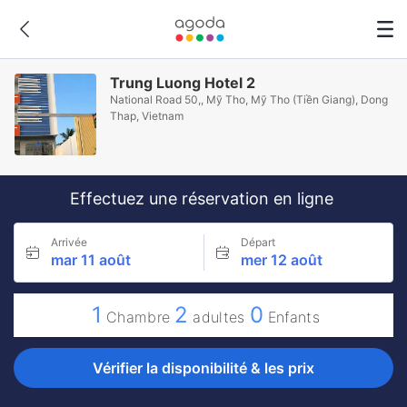
Trung Luong Hotel 2
National Road 50,, Mỹ Tho, Mỹ Tho (Tiền Giang), Dong
Thap, Vietnam
Effectuez une réservation en ligne
Arrivée
Départ
mar 11 août
mer 12 août
1
2
0
Chambre
adultes
Enfants
Vérifier la disponibilité & les prix