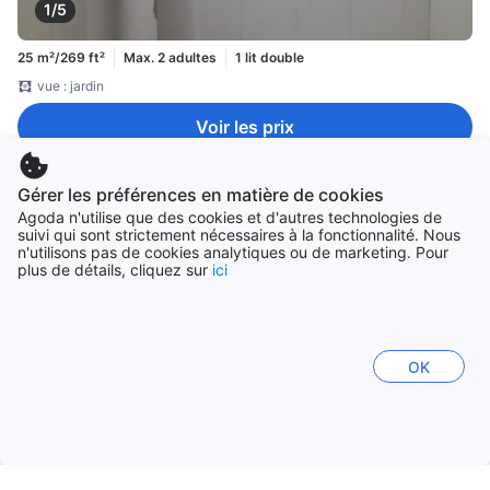
1/5
25 m²/269 ft²
Max. 2 adultes
1 lit double
vue : jardin
Voir les prix
Gérer les préférences en matière de cookies
Chambre Double (Double Room)
20 m²/215 ft²
Agoda n'utilise que des cookies et d'autres technologies de
suivi qui sont strictement nécessaires à la fonctionnalité. Nous
Appréciée par les couples
n'utilisons pas de cookies analytiques ou de marketing. Pour
plus de détails, cliquez sur
ici
OK
1/5
20 m²/215 ft²
Max. 2 adultes
1 lit double