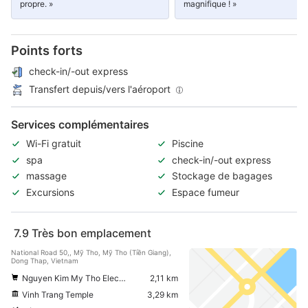
propre. »
magnifique ! »
Points forts
check-in/-out express
Transfert depuis/vers l'aéroport
Services complémentaires
Wi-Fi gratuit
Piscine
spa
check-in/-out express
massage
Stockage de bagages
Excursions
Espace fumeur
7.9
Très bon emplacement
National Road 50,, Mỹ Tho, Mỹ Tho (Tiền Giang),
Dong Thap, Vietnam
Nguyen Kim My Tho Electronic Supermarket
2,11 km
Vinh Trang Temple
3,29 km