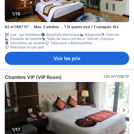
1/16
62 m²/667 ft²
Max. 2 adultes
1 lit queen size / 2 canapés-lits
vue : sur l’extérieur
Bouilloire électrique
Baignoire
Douche
Produits de toilette
Salle de bains privée
Sèche-cheveux
Serviettes de toilette
Télévision câble/satellite
télévision écran plat
Voir les prix
Chambre VIP (VIP Room)
120 m²/1292 ft²
1/17