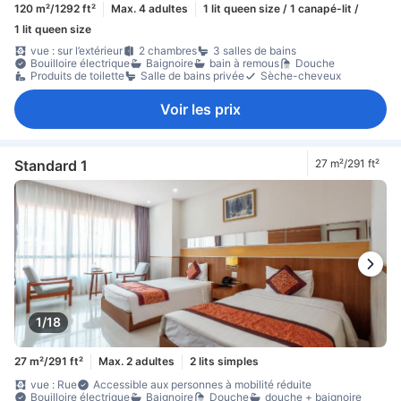
120 m²/1292 ft²
Max. 4 adultes
1 lit queen size / 1 canapé-lit /
1 lit queen size
vue : sur l’extérieur
2 chambres
3 salles de bains
Bouilloire électrique
Baignoire
bain à remous
Douche
Produits de toilette
Salle de bains privée
Sèche-cheveux
Voir les prix
Standard 1
27 m²/291 ft²
1/18
27 m²/291 ft²
Max. 2 adultes
2 lits simples
vue : Rue
Accessible aux personnes à mobilité réduite
Bouilloire électrique
Baignoire
Douche
douche + baignoire