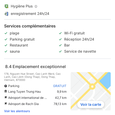
Hygiène Plus
enregistrement 24h/24
Services complémentaires
plage
Wi-Fi gratuit
Parking gratuit
Réception 24h/24
Restaurant
Bar
sauna
Service de navette
8.4
Emplacement exceptionnel
178, Nguyen Hue Street, Cao Lanh Ward, Cao
Lanh, Cao Lãnh (Dong Thap), Dong Thap,
Vietnam, 870000
Parking
GRATUIT
Lang Tuyen Trung Hau
9,9 km
Aéroport international de Can Tho
42,7 km
Aéroport de Rach Gia
78,13 km
Voir la carte
Voir les alentours