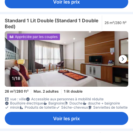
Voir les prix
Standard 1 Lit Double (Standard 1 Double
26 m²/280 ft²
Bed)
Appréciée par les couples
1/18
26 m²/280 ft²
Max. 2 adultes
1 lit double
vue : ville
Accessible aux personnes à mobilité réduite
Bouilloire électrique
Baignoire
Douche
douche + baignoire
miroir
Produits de toilette
Sèche-cheveux
Serviettes de toilette
Voir les prix