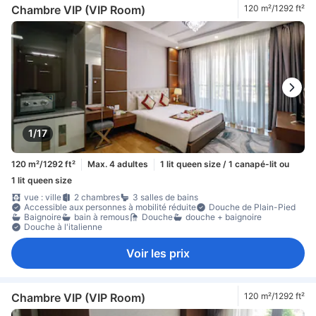
Chambre VIP (VIP Room)
120 m²/1292 ft²
1/17
120 m²/1292 ft²
Max. 4 adultes
1 lit queen size / 1 canapé-lit ou
1 lit queen size
vue : ville
2 chambres
3 salles de bains
Accessible aux personnes à mobilité réduite
Douche de Plain-Pied
Baignoire
bain à remous
Douche
douche + baignoire
Douche à l'italienne
Voir les prix
Chambre VIP (VIP Room)
120 m²/1292 ft²