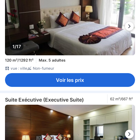
1/17
120 m²/1292 ft²
Max. 5 adultes
vue : ville
Non-fumeur
Voir les prix
Suite Exécutive (Executive Suite)
62 m²/667 ft²