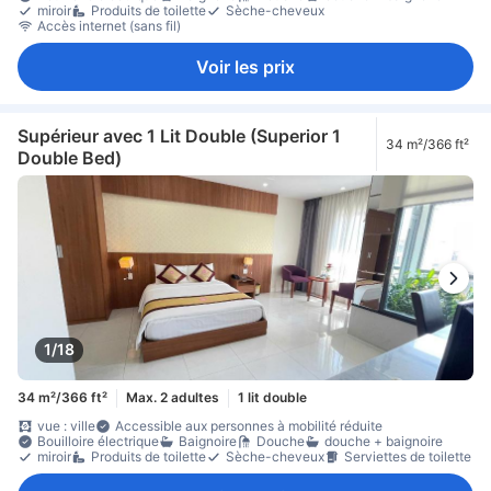
miroir
Produits de toilette
Sèche-cheveux
Accès internet (sans fil)
Voir les prix
Supérieur avec 1 Lit Double (Superior 1
34 m²/366 ft²
Double Bed)
1/18
34 m²/366 ft²
Max. 2 adultes
1 lit double
vue : ville
Accessible aux personnes à mobilité réduite
Bouilloire électrique
Baignoire
Douche
douche + baignoire
miroir
Produits de toilette
Sèche-cheveux
Serviettes de toilette