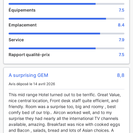
de votre séjour à Cao Lãnh une expérience mémorable.
Équipements
7.5
Les Installations de Divertissement au Sao Mai Hotel
Emplacement
8.4
Au cœur du Sao Mai Hotel, les amateurs de détente et de
convivialité trouveront un bar accueillant qui se distingue
Service
7.9
par son ambiance chaleureuse et son service impeccable.
Ce lieu de rencontre est idéal pour savourer une sélection
raffinée de boissons, allant des cocktails exotiques aux
Rapport qualité-prix
7.5
vins fins, tout en se relaxant après une journée
d'exploration à Cao Lãnh. Les clients peuvent s'y retrouver
pour partager des moments de convivialité autour d'un
A surprising GEM
8,8
verre, dans une atmosphère animée et décontractée.
Le bar du Sao Mai Hotel ne se limite pas à offrir des
Avis déposé le 14 avril 2026
rafraîchissements ; il propose également des soirées
thématiques et des événements spéciaux qui animent les
This mid range Hotel turned out to be terrific. Great Value,
nuits de l'hôtel. Que ce soit pour écouter de la musique live,
nice central location, Front desk staff quite efficient, and
participer à des quiz ou simplement profiter d'une
friendly. Room was a surprise too, big and roomy , best
ambiance festive, chaque visite promet d'être mémorable.
comfy bed of our trip.. Aircon worked well, and to my
Les clients peuvent ainsi se plonger dans la culture locale
surprise they had nearly all the international TV channels
tout en se divertissant, faisant de leur séjour une
available, amazing. Breakfast was nice with cooked eggs
expérience enrichissante et divertissante.
and Bacon , salads, bread and lots of Asian choices. A