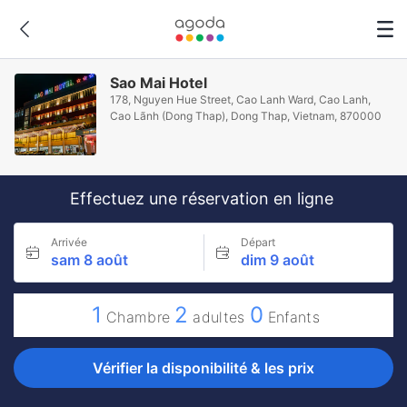
Sao Mai Hotel
178, Nguyen Hue Street, Cao Lanh Ward, Cao Lanh,
Cao Lãnh (Dong Thap), Dong Thap, Vietnam, 870000
Effectuez une réservation en ligne
Arrivée
Départ
sam 8 août
dim 9 août
1
2
0
Chambre
adultes
Enfants
Vérifier la disponibilité & les prix