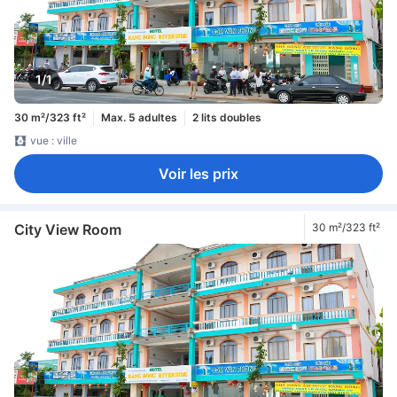
1/1
30 m²/323 ft²
Max. 5 adultes
2 lits doubles
vue : ville
Voir les prix
City View Room
30 m²/323 ft²