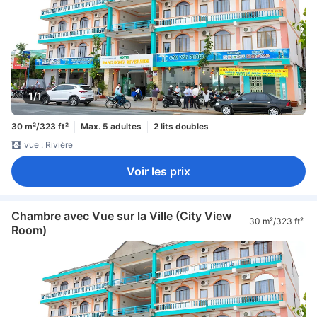
1/1
30 m²/323 ft²
Max. 5 adultes
2 lits doubles
vue : Rivière
Voir les prix
Chambre avec Vue sur la Ville (City View
30 m²/323 ft²
Room)