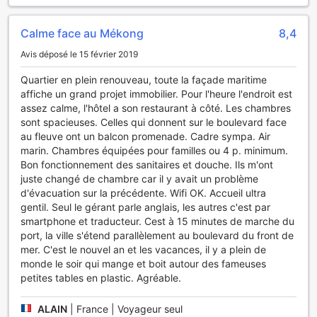
chaudes et apaisantes, entouré d'une ambiance tranquille,
idéal pour relâcher la pression après une journée bien
Calme face au Mékong
8,4
remplie. De plus, les amateurs de chant peuvent se réjouir
de la salle de karaoké de l'hôtel, où vous pourrez montrer
Avis déposé le 15 février 2019
vos talents vocaux ou simplement passer un bon moment
Quartier en plein renouveau, toute la façade maritime
entre amis. Que vous soyez un chanteur en herbe ou un
affiche un grand projet immobilier. Pour l'heure l'endroit est
passionné de musique, cette expérience promet des rires
assez calme, l'hôtel a son restaurant à côté. Les chambres
et des souvenirs mémorables.
sont spacieuses. Celles qui donnent sur le boulevard face
au fleuve ont un balcon promenade. Cadre sympa. Air
Les Installations Sportives de Rang Dong Hotel
marin. Chambres équipées pour familles ou 4 p. minimum.
Bon fonctionnement des sanitaires et douche. Ils m'ont
Au Rang Dong Hotel, le bien-être et l'activité physique sont
juste changé de chambre car il y avait un problème
au cœur de l'expérience de nos hôtes. Notre centre de
d'évacuation sur la précédente. Wifi OK. Accueil ultra
fitness moderne est entièrement équipé avec des machines
gentil. Seul le gérant parle anglais, les autres c'est par
de dernière génération, offrant un espace idéal pour se
smartphone et traducteur. Cest à 15 minutes de marche du
dépenser et maintenir sa forme physique. Que vous soyez
port, la ville s'étend parallèlement au boulevard du front de
un amateur de musculation ou que vous préfériez les
mer. C'est le nouvel an et les vacances, il y a plein de
exercices cardiovasculaires, vous trouverez tout le
monde le soir qui mange et boit autour des fameuses
nécessaire pour un entraînement complet dans une
petites tables en plastic. Agréable.
ambiance agréable et motivante.
Pour les amoureux de la nature et des activités en plein air,
le Rang Dong Hotel propose également des expériences de
ALAIN
|
France | Voyageur seul