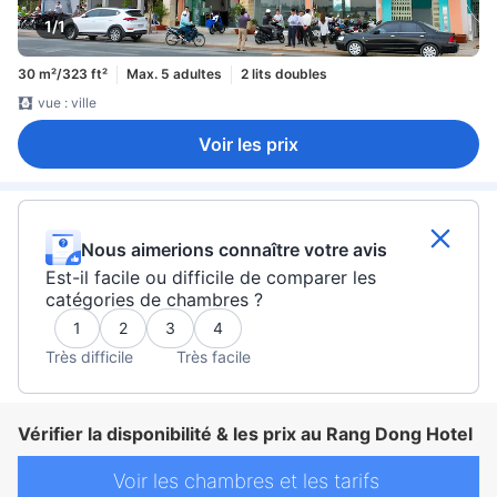
1/1
30 m²/323 ft²
Max. 5 adultes
2 lits doubles
vue : ville
Voir les prix
Nous aimerions connaître votre avis
Est-il facile ou difficile de comparer les
catégories de chambres ?
1
2
3
4
Très difficile
Très facile
Vérifier la disponibilité & les prix au Rang Dong Hotel
Voir les chambres et les tarifs