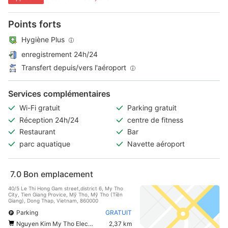
Points forts
Hygiène Plus
enregistrement 24h/24
Transfert depuis/vers l'aéroport
Services complémentaires
Wi-Fi gratuit
Parking gratuit
Réception 24h/24
centre de fitness
Restaurant
Bar
parc aquatique
Navette aéroport
7.0
Bon emplacement
40/5 Le Thi Hong Gam street,district 6, My Tho
City, Tien Giang Provice, Mỹ Tho, Mỹ Tho (Tiền
Giang), Dong Thap, Vietnam, 860000
Parking
GRATUIT
Nguyen Kim My Tho Electronic Supermarket
2,37 km