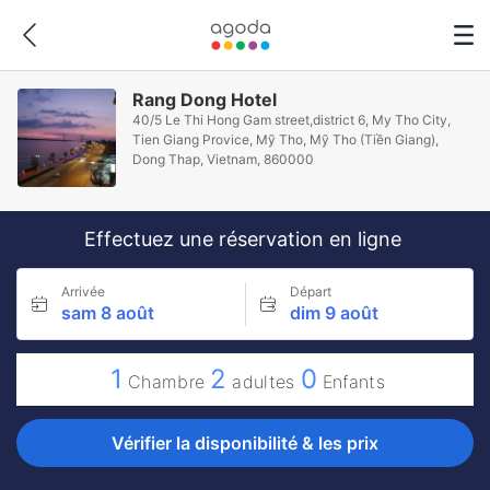
Rang Dong Hotel
40/5 Le Thi Hong Gam street,district 6, My Tho City,
Tien Giang Provice, Mỹ Tho, Mỹ Tho (Tiền Giang),
Dong Thap, Vietnam, 860000
Effectuez une réservation en ligne
Arrivée
Départ
sam 8 août
dim 9 août
1
2
0
Chambre
adultes
Enfants
Vérifier la disponibilité & les prix