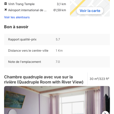
Vinh Trang Temple
3,1 km
Aéroport international de Tan Son Nhat
61,59 km
Voir la carte
Voir les alentours
Bon à savoir
Rapport qualité-prix
5.7
Distance vers le centre-ville
1 Km
Note de l'emplacement
7.0
Chambre quadruple avec vue sur la
30 m²/323 ft²
rivière (Quadruple Room with River View)