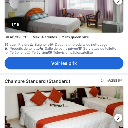
1/15
30 m²/323 ft²
Max. 4 adultes
2 lits queen size
vue : Rivière
Baignoire
Douche
produits de nettoyage
Produits de toilette
Salle de bains privée
Serviettes de toilette
Téléphone
Télévision
Télévision câble/satellite
Voir les prix
Chambre Standard (Standard)
24 m²/258 ft²