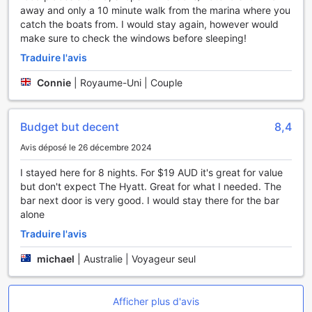
visites guidées sont disponibles, permettant aux clients de
away and only a 10 minute walk from the marina where you
découvrir les trésors cachés de Tiền Giang sans aucune
catch the boats from. I would stay again, however would
inquiétude.
make sure to check the windows before sleeping!
Les voyageurs disposant de leur propre véhicule
Traduire l'avis
apprécieront le parking gratuit à l'hôtel, offrant une solution
de stationnement sûre et accessible. Pour ceux qui
Connie
|
Royaume-Uni | Couple
préfèrent ne pas conduire, un service de navette est
également proposé, facilitant les déplacements vers les
attractions locales. De plus, un service de location de
Budget but decent
8,4
voitures et un service de taxi sont à la disposition des
clients, leur permettant de se déplacer facilement et selon
Avis déposé le 26 décembre 2024
leur propre emploi du temps. Au Rang Dong Hotel, chaque
I stayed here for 8 nights. For $19 AUD it's great for value
détail est pensé pour rendre votre expérience de voyage
but don't expect The Hyatt. Great for what I needed. The
aussi fluide que possible.
bar next door is very good. I would stay there for the bar
alone
Les Installations de Restauration au Rang Dong Hotel
Traduire l'avis
Au Rang Dong Hotel, la gastronomie est à l'honneur avec
une variété d'options qui raviront tous les palais. Le
michael
|
Australie | Voyageur seul
restaurant de l'hôtel vous invite à savourer un large éventail
de plats, allant des spécialités locales aux classiques
internationaux, préparés avec soin par des chefs
Afficher plus d'avis