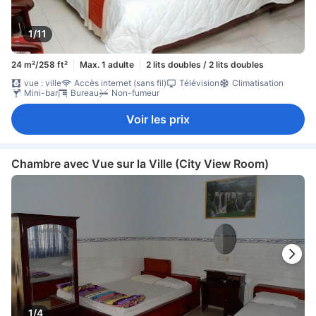
1/11
24 m²/258 ft²
Max. 1 adulte
2 lits doubles / 2 lits doubles
vue : ville
Accès internet (sans fil)
Télévision
Climatisation
Mini-bar
Bureau
Non-fumeur
Voir les prix
Chambre avec Vue sur la Ville (City View Room)
1/4