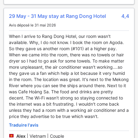
pêche inoubliables. Profitez des eaux paisibles qui
entourent l'hôtel et partez à la découverte des richesses
aquatiques de la région. De plus, nos services de location
29 May - 31 May stay at Rang Dong Hotel
4,4
de bateaux et de canoës vous permettent d'explorer les
Avis déposé le 31 mai 2026
magnifiques paysages environnants à votre rythme, tout en
vous offrant la possibilité de vous immerger dans la beauté
When I arrive to Rang Dong Hotel, our room wasn't
naturelle du delta du Mékong. Que vous souhaitiez vous
available. Why, I do not know. I book the room on Agoda.
relaxer sur l'eau ou vous adonner à des activités sportives,
So they gave us another room (#101) at a higher pay.
le Rang Dong Hotel est l'endroit idéal pour vivre des
When we came into the room, there was no towels or hair
moments inoubliables.
dryer so I had to go ask for some towels. To make matter
more unpleasant, the air conditioner wasn't working....so
Les Installations Pratiques du Rang Dong Hotel
they gave us a fan which help a lot because it very humid
in the room. The location was great. It's next to the Mekong
Le Rang Dong Hotel à Mỹ Tho offre une gamme
River where you can see the ships around there. Next to it
impressionnante d'installations pratiques qui assurent un
was Cafe Hoàng Sa. The food and drinks are pretty
séjour agréable et sans tracas. Profitez d'un service de
decent. The Wi-Fi wasn't strong so staying connected to
chambre disponible 24 heures sur 24, vous permettant de
the internet was a bit frustrating. I wouldn't come back
déguster vos plats préférés à toute heure de la journée ou
unless they had a room with a working air conditioner and a
de la nuit. Pour ceux qui souhaitent voyager léger, le
price they advertise to be true which wasn't.
service de blanchisserie et le nettoyage à sec sont à votre
Traduire l'avis
disposition, garantissant que vos vêtements restent
impeccables tout au long de votre séjour. De plus, le
Alex
|
Vietnam | Couple
service de conciergerie est là pour répondre à tous vos