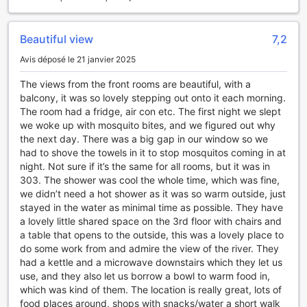
besoins, que ce soit pour réserver des excursions ou vous
fournir des recommandations locales.
Beautiful view
7,2
Le Rang Dong Hotel s'assure également que vous restiez
connecté grâce à un accès Wi-Fi gratuit dans toutes les
Avis déposé le 21 janvier 2025
chambres et dans les espaces publics. Pour les fumeurs,
une zone fumeur désignée est mise en place pour garantir
The views from the front rooms are beautiful, with a
le confort de tous les clients. L'enregistrement et le départ
balcony, it was so lovely stepping out onto it each morning.
rapides vous permettront de profiter de votre temps sans
The room had a fridge, air con etc. The first night we slept
tracas, tandis que le service de bagages et le ménage
we woke up with mosquito bites, and we figured out why
quotidien ajoutent une touche supplémentaire de
the next day. There was a big gap in our window so we
commodité. Avec une buanderie sur place, vous pourrez
had to shove the towels in it to stop mosquitos coming in at
facilement gérer vos besoins en matière de linge, rendant
night. Not sure if it’s the same for all rooms, but it was in
votre séjour encore plus agréable.
303. The shower was cool the whole time, which was fine,
we didn’t need a hot shower as it was so warm outside, just
Les installations de transport au Rang Dong Hotel
stayed in the water as minimal time as possible. They have
a lovely little shared space on the 3rd floor with chairs and
Le Rang Dong Hotel à Mỹ Tho offre une gamme
a table that opens to the outside, this was a lovely place to
d'installations de transport qui assurent à ses invités un
do some work from and admire the view of the river. They
séjour agréable et sans tracas. Pour ceux qui arrivent par
had a kettle and a microwave downstairs which they let us
avion, l'hôtel propose un service de transfert aéroport
use, and they also let us borrow a bowl to warm food in,
pratique, garantissant une arrivée et un départ en toute
which was kind of them. The location is really great, lots of
sérénité. De plus, pour explorer la beauté de la région, des
food places around, shops with snacks/water a short walk