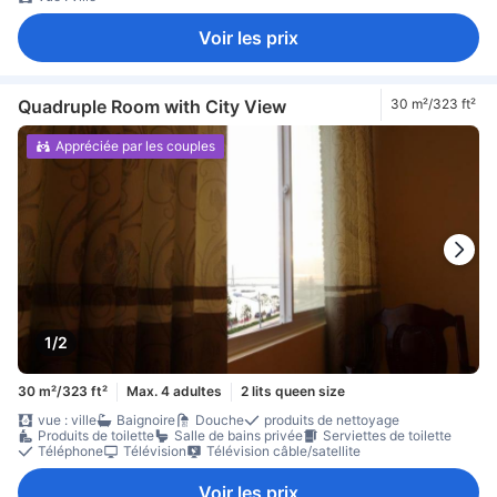
Voir les prix
Quadruple Room with City View
30 m²/323 ft²
Appréciée par les couples
1/2
30 m²/323 ft²
Max. 4 adultes
2 lits queen size
vue : ville
Baignoire
Douche
produits de nettoyage
Produits de toilette
Salle de bains privée
Serviettes de toilette
Téléphone
Télévision
Télévision câble/satellite
Voir les prix