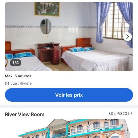
1/4
Max. 5 adultes
vue : Rivière
Voir les prix
River View Room
30 m²/323 ft²