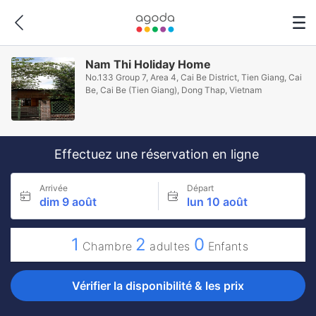
Nam Thi Holiday Home
No.133 Group 7, Area 4, Cai Be District, Tien Giang, Cai
Be, Cai Be (Tien Giang), Dong Thap, Vietnam
Effectuez une réservation en ligne
Arrivée
Départ
dim 9 août
lun 10 août
1
2
0
Chambre
adultes
Enfants
Vérifier la disponibilité & les prix