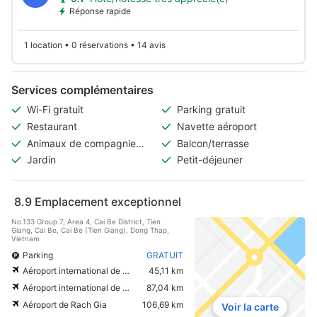
Réponse rapide
1 location • 0 réservations • 14 avis
Services complémentaires
Wi-Fi gratuit
Parking gratuit
Restaurant
Navette aéroport
Animaux de compagnie
Balcon/terrasse
acceptés
Jardin
Petit-déjeuner
8.9
Emplacement exceptionnel
No.133 Group 7, Area 4, Cai Be District, Tien
Giang, Cai Be, Cai Be (Tien Giang), Dong Thap,
Vietnam
Parking
GRATUIT
Aéroport international de Can Tho
45,11 km
Aéroport international de Tan Son Nhat
87,04 km
Aéroport de Rach Gia
106,69 km
Voir la carte