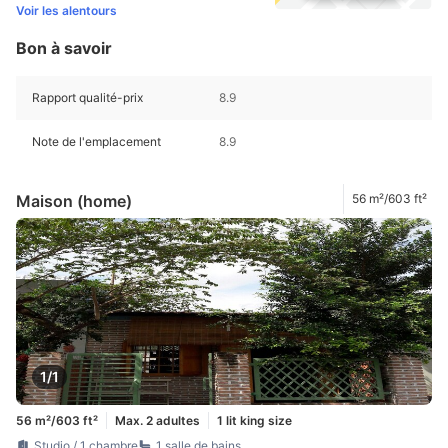
Voir les alentours
Bon à savoir
Rapport qualité-prix
8.9
Note de l'emplacement
8.9
Maison (home)
56 m²/603 ft²
1/1
56 m²/603 ft²
Max. 2 adultes
1 lit king size
Studio / 1 chambre
1 salle de bains