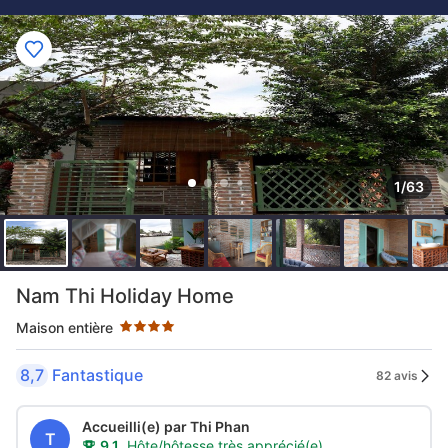
1/63
4 étoiles au classement par étoile
Nam Thi Holiday Home
Maison entière
8,7
Fantastique
82 avis
Accueilli(e) par Thi Phan
T
9.1
Hôte/hôtesse très apprécié(e)