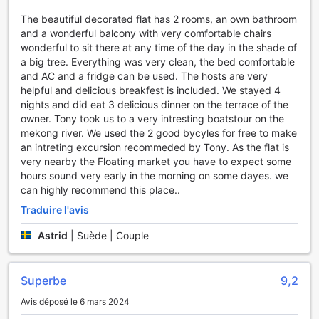
dans un film relaxant le soir, cet équipement moderne
The beautiful decorated flat has 2 rooms, an own bathroom
répondra à toutes vos attentes. Au Nam Thi Holiday Home,
and a wonderful balcony with very comfortable chairs
le confort et le divertissement sont au cœur de votre
wonderful to sit there at any time of the day in the shade of
expérience, vous assurant un séjour mémorable et
a big tree. Everything was very clean, the bed comfortable
agréable.
and AC and a fridge can be used. The hosts are very
helpful and delicious breakfest is included. We stayed 4
Les Installations Restauration de Nam Thi Holiday Home
nights and did eat 3 delicious dinner on the terrace of the
owner. Tony took us to a very intresting boatstour on the
Au Nam Thi Holiday Home, la gastronomie est une
mekong river. We used the 2 good bycyles for free to make
expérience à part entière, où chaque repas devient une
an intreting excursion recommeded by Tony. As the flat is
célébration des saveurs locales et des ingrédients frais de
very nearby the Floating market you have to expect some
la région. Les clients peuvent déguster une cuisine
hours sound very early in the morning on some dayes. we
vietnamienne authentique, préparée avec soin par des
can highly recommend this place..
chefs talentueux qui mettent un point d'honneur à utiliser
Traduire l'avis
des produits locaux. Que ce soit un petit-déjeuner copieux
pour bien commencer la journée ou un dîner romantique
Astrid
|
Suède | Couple
sous les étoiles, chaque plat est une invitation à découvrir
la richesse culinaire de Cai Be.
Le cadre de la salle à manger est tout aussi enchanteur,
Superbe
9,2
offrant une atmosphère chaleureuse et accueillante. Les
grandes fenêtres laissent entrer la lumière naturelle, créant
Avis déposé le 6 mars 2024
une ambiance conviviale qui invite à la détente. Les