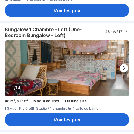
Voir les prix
Bungalow 1 Chambre - Loft (One-
48 m²/517 ft²
Bedroom Bungalow - Loft)
1/14
48 m²/517 ft²
Max. 4 adultes
1 lit king size
vue : Rivière
Studio / 1 chambre
1 salle de bains
Voir les prix