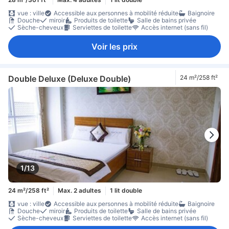
vue : ville
Accessible aux personnes à mobilité réduite
Baignoire
Douche
miroir
Produits de toilette
Salle de bains privée
Sèche-cheveux
Serviettes de toilette
Accès internet (sans fil)
Voir les prix
Double Deluxe (Deluxe Double)
24 m²/258 ft²
1/13
24 m²/258 ft²
Max. 2 adultes
1 lit double
vue : ville
Accessible aux personnes à mobilité réduite
Baignoire
Douche
miroir
Produits de toilette
Salle de bains privée
Sèche-cheveux
Serviettes de toilette
Accès internet (sans fil)