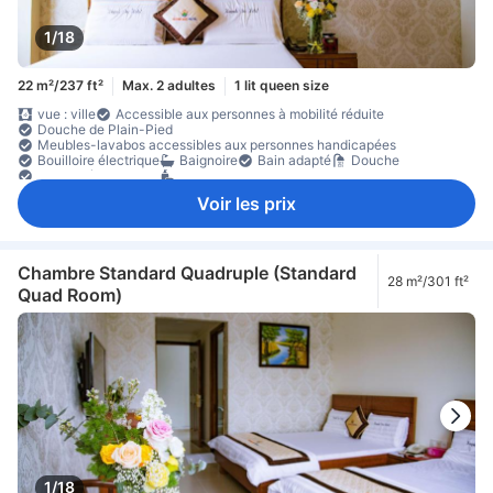
1/18
22 m²/237 ft²
Max. 2 adultes
1 lit queen size
vue : ville
Accessible aux personnes à mobilité réduite
Douche de Plain-Pied
Meubles-lavabos accessibles aux personnes handicapées
Bouilloire électrique
Baignoire
Bain adapté
Douche
Douche à l'italienne
Produits de toilette
Voir les prix
Chambre Standard Quadruple (Standard
28 m²/301 ft²
Quad Room)
1/18