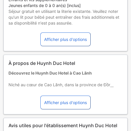
Jeunes enfants de 0 à 0 an(s) [inclus]
Séjour gratuit en utilisant la literie existante. Veuillez noter
qu'un lit pour bébé peut entraîner des frais additionnels et
sa disponibilité n'est pas assurée.
Enfants de 1 à 5 ans
Séjour gratuit en utilisant la literie existante.
Afficher plus d'options
Les hôtes de 6 ans et plus sont considérés comme des
adultes.
Les lits supplémentaires dépendent de la chambre que
vous choisissez. Pour plus de détails, veuillez vérifier la
À propos de Huynh Duc Hotel
capacité de chaque chambre.
Certains suppléments et des conditions particulières
Découvrez le Huynh Duc Hotel à Cao Lãnh
peuvent s'appliquer si vous réservez plus de 5 chambres
Niché au cœur de Cao Lãnh, dans la province de Đồng
Tháp au Vietnam, le Huynh Duc Hotel est un charmant
établissement d'une étoile qui vous offre un séjour
confortable et accueillant. Avec ses 16 chambres
Afficher plus d'options
soigneusement aménagées, cet hôtel constitue un havre de
paix idéal pour les voyageurs en quête de simplicité et de
convivialité. Situé à seulement 0,5 km du centre-ville, il
Avis utiles pour l'établissement Huynh Duc Hotel
vous permet de découvrir facilement les merveilles locales