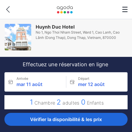
Huynh Duc Hotel
No 1, Ngo Thoi Nham Street, Ward 1, Cao Lanh, Cao
Lãnh (Dong Thap), Dong Thap, Vietnam, 870000
Effectuez une réservation en ligne
Arrivée
Départ
mar 11 août
mer 12 août
1
2
0
Chambre
adultes
Enfants
Vérifier la disponibilité & les prix