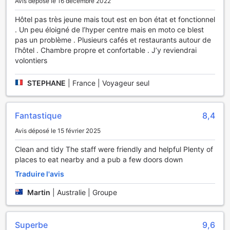
Avis déposé le 16 décembre 2022
zone TV, parfait pour se retrouver entre amis ou en famille.
Ce coin cosy permet aux clients de se détendre tout en
Hôtel pas très jeune mais tout est en bon état et fonctionnel
regardant des films ou des émissions de télévision
. Un peu éloigné de l’hyper centre mais en moto ce blest
populaires. C'est l'endroit idéal pour passer des soirées
pas un problème . Plusieurs cafés et restaurants autour de
agréables, partager des rires et créer des souvenirs
l’hôtel . Chambre propre et confortable . J’y reviendrai
inoubliables. Que vous soyez un amateur de sport ou que
volontiers
vous souhaitiez simplement profiter d'un bon film, le salon
commun de l'Hôtel Huynh Duc vous garantit des moments
STEPHANE
|
France | Voyageur seul
de divertissement et de convivialité.
Les Installations Pratiques de l'Hôtel Huynh Duc
Fantastique
8,4
L'Hôtel Huynh Duc à Cao Lãnh offre une gamme
Avis déposé le 15 février 2025
d'installations pratiques qui garantissent un séjour sans
Clean and tidy The staff were friendly and helpful Plenty of
souci pour tous ses hôtes. Avec un service de chambre
places to eat nearby and a pub a few doors down
disponible 24 heures sur 24, vous pouvez savourer vos
repas ou vos collations à toute heure du jour ou de la nuit,
Traduire l'avis
sans avoir à quitter le confort de votre chambre. De plus, le
service de blanchisserie et de nettoyage à sec vous
Martin
|
Australie | Groupe
permet de garder vos vêtements frais et impeccables tout
au long de votre séjour. Pour votre tranquillité d'esprit, des
coffres-forts sont disponibles pour sécuriser vos objets de
Superbe
9,6