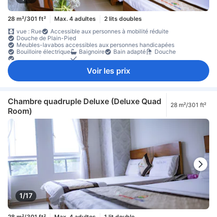
28 m²/301 ft²
Max. 4 adultes
2 lits doubles
vue : Rue
Accessible aux personnes à mobilité réduite
Douche de Plain-Pied
Meubles-lavabos accessibles aux personnes handicapées
Bouilloire électrique
Baignoire
Bain adapté
Douche
Douche à l'italienne
miroir
Voir les prix
Chambre quadruple Deluxe (Deluxe Quad
28 m²/301 ft²
Room)
1/17
28 m²/301 ft²
Max. 4 adultes
1 lit double