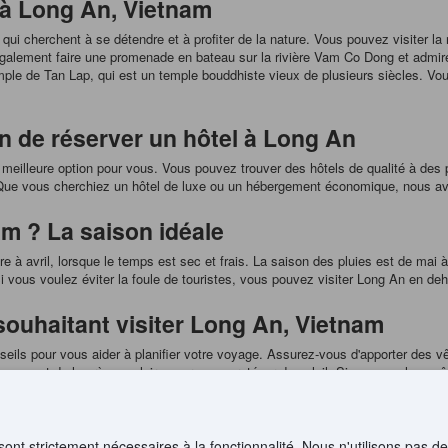
 à Long An, Vietnam
 qui cherchent à se détendre et à profiter de la nature. Vous pouvez visiter l
alement faire une promenade en bateau sur la rivière Vam Co Dong et admire
 temple de Tan Lap, qui est un temple bouddhiste vieux de plusieurs siècles. 
n de réserver un hôtel à Long An
meilleure option pour vous. Vous pouvez trouver des hôtels de qualité à des 
. Que vous cherchiez un hôtel de luxe ou un hébergement économique, nous avo
m ? La saison idéale
 à avril, lorsque le temps est sec et frais. La saison des pluies est de mai à
i vous voulez éviter la foule de touristes, vous pouvez visiter Long An en deh
souhaitant visiter Long An, Vietnam
eils pour vous aider à planifier votre voyage. Assurez-vous d'apporter des vête
apeau et de la crème solaire pour vous protéger du soleil. Si vous voulez goûte
ré comme l'un des meilleurs du Vietnam. Les fruits de mer sont également déli
nam ? Les meilleurs endroits
sont strictement nécessaires à la fonctionnalité. Nous n'utilisons pas d