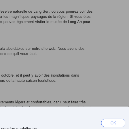
a réserve naturelle de Lang Sen, où vous pourrez voir des
r les magnifiques paysages de la région. Si vous êtes
Vous pouvez également visiter le musée de Long An pour
prix abordables sur notre site web. Nous avons des
ns ce qu'il vous faut.
 octobre, et il peut y avoir des inondations dans
ors de la haute saison touristique.
ments légers et confortables, car il peut faire très
r la cuisine locale, essayez les plats à base de riz et
cieux dans la région.
OK
e cookies analytiques