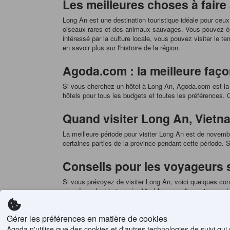
Les meilleures choses à faire
Long An est une destination touristique idéale pour ceux
oiseaux rares et des animaux sauvages. Vous pouvez ég
intéressé par la culture locale, vous pouvez visiter le
en savoir plus sur l'histoire de la région.
Agoda.com : la meilleure faço
Si vous cherchez un hôtel à Long An, Agoda.com est la 
hôtels pour tous les budgets et toutes les préférences
Quand visiter Long An, Vietna
La meilleure période pour visiter Long An est de novembre
certaines parties de la province pendant cette période. S
Conseils pour les voyageurs 
Si vous prévoyez de visiter Long An, voici quelques cons
chaud pendant la journée. N'oubliez pas d'apporter un ch
de poisson. Le riz est cultivé localement et est considé
Gérer les préférences en matière de cookies
Où séjourner à Long An, Viet
Agoda n'utilise que des cookies et d'autres technologies de suivi qui 