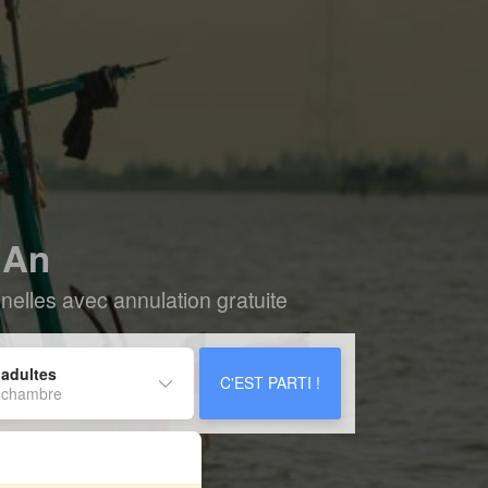
 An
elles avec annulation gratuite
 adultes
C'EST PARTI !
 chambre