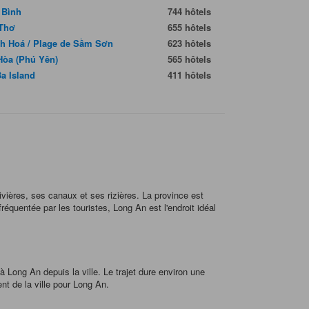
 Bình
744 hôtels
Thơ
655 hôtels
h Hoá / Plage de Sầm Sơn
623 hôtels
Hòa (Phú Yên)
565 hôtels
Ba Island
411 hôtels
ières, ses canaux et ses rizières. La province est
équentée par les touristes, Long An est l'endroit idéal
Long An depuis la ville. Le trajet dure environ une
nt de la ville pour Long An.