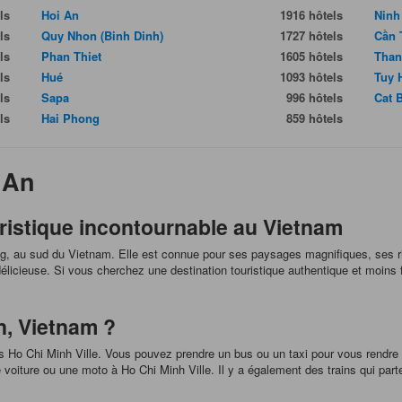
ls
Hoi An
1916 hôtels
Ninh
ls
Quy Nhon (Binh Dinh)
1727 hôtels
Cần 
ls
Phan Thiet
1605 hôtels
Than
ls
Hué
1093 hôtels
Tuy 
ls
Sapa
996 hôtels
Cat 
ls
Hai Phong
859 hôtels
 An
ristique incontournable au Vietnam
g, au sud du Vietnam. Elle est connue pour ses paysages magnifiques, ses riv
élicieuse. Si vous cherchez une destination touristique authentique et moins fr
, Vietnam ?
 Ho Chi Minh Ville. Vous pouvez prendre un bus ou un taxi pour vous rendre à 
voiture ou une moto à Ho Chi Minh Ville. Il y a également des trains qui parte