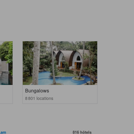
Bungalows
8 801 locations
Lam
816 hôtels