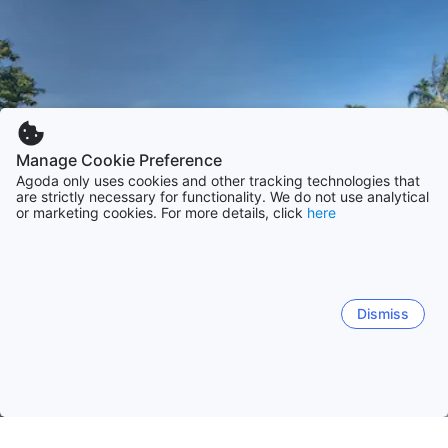
Manage Cookie Preference
Agoda only uses cookies and other tracking technologies that
are strictly necessary for functionality. We do not use analytical
or marketing cookies. For more details, click
here
Dismiss
Accueil
Vietnam Établissements
de Ha Noi Établissements
H