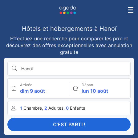
Hôtels et hébergements à Hanoï
Effectuez une recherche pour comparer les prix et
découvrez des offres exceptionnelles avec annulation
gratuite
Hanoï
Arrivée
Départ
dim 9 août
lun 10 août
1
Chambre,
2
Adultes,
0
Enfants
C'EST PARTI !