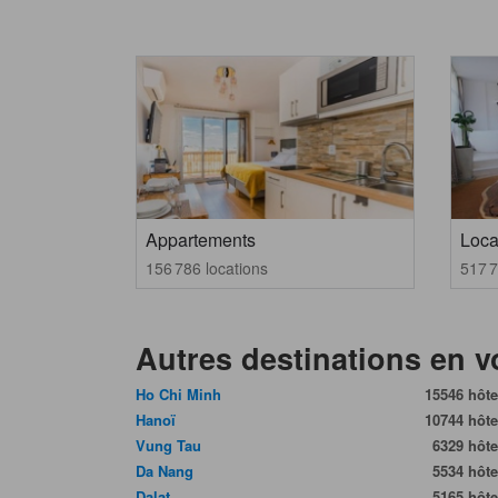
Appartements
Loca
156 786 locations
517 7
Autres destinations en 
Ho Chi Minh
15546 hôte
Hanoï
10744 hôte
Vung Tau
6329 hôte
Da Nang
5534 hôte
Dalat
5165 hôte