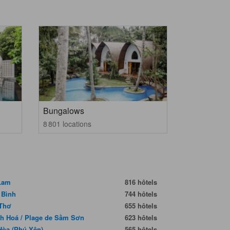
Bungalows
8 801 locations
Lam
816 hôtels
 Bình
744 hôtels
Thơ
655 hôtels
h Hoá / Plage de Sầm Sơn
623 hôtels
Hòa (Phú Yên)
565 hôtels