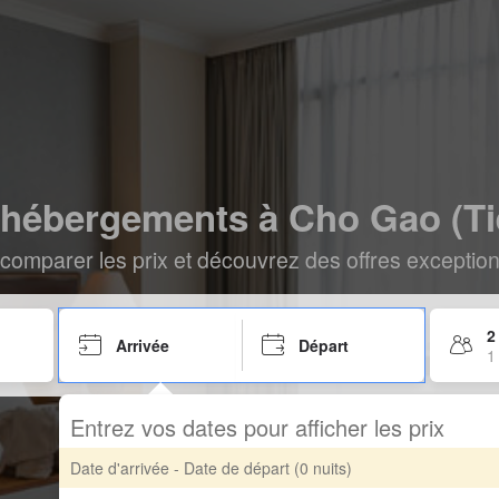
t hébergements à Cho Gao (Ti
comparer les prix et découvrez des offres exceptionn
2
Arrivée
Départ
1
Entrez vos dates pour afficher les prix
Date d'arrivée - Date de départ
(0 nuits)