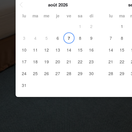
août 2026
s
lu
ma
me
je
ve
sa
di
lu
ma
1
2
1
3
4
5
6
7
8
9
7
8
10
11
12
13
14
15
16
14
15
17
18
19
20
21
22
23
21
22
24
25
26
27
28
29
30
28
29
31