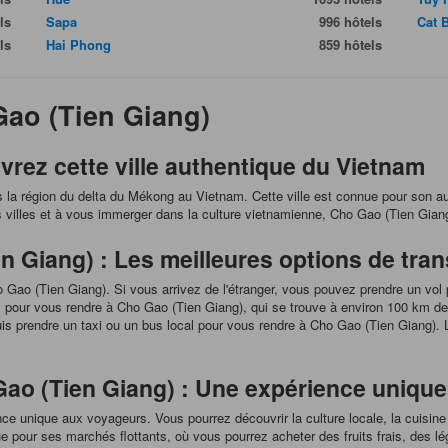
ls
Sapa
996 hôtels
Cat 
ls
Hai Phong
859 hôtels
Gao (Tien Giang)
rez cette ville authentique du Vietnam
 la région du delta du Mékong au Vietnam. Cette ville est connue pour son aut
 villes et à vous immerger dans la culture vietnamienne, Cho Gao (Tien Giang)
 Giang) : Les meilleures options de tran
ho Gao (Tien Giang). Si vous arrivez de l'étranger, vous pouvez prendre un vol 
 pour vous rendre à Cho Gao (Tien Giang), qui se trouve à environ 100 km de l
is prendre un taxi ou un bus local pour vous rendre à Cho Gao (Tien Giang). 
Gao (Tien Giang) : Une expérience unique
nce unique aux voyageurs. Vous pourrez découvrir la culture locale, la cuisine
e pour ses marchés flottants, où vous pourrez acheter des fruits frais, des l