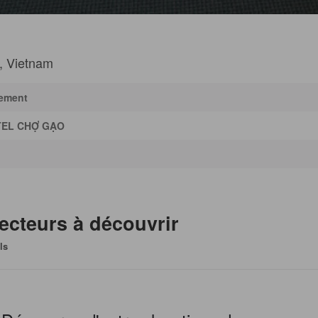
), Vietnam
sement
TEL CHỢ GẠO
ecteurs à découvrir
ls