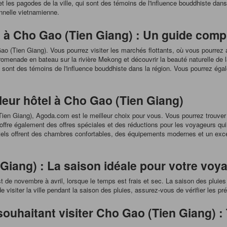
es et les pagodes de la ville, qui sont des témoins de l'influence bouddhiste 
ionnelle vietnamienne.
 à Cho Gao (Tien Giang) : Un guide comp
 (Tien Giang). Vous pourrez visiter les marchés flottants, où vous pourrez a
omenade en bateau sur la rivière Mekong et découvrir la beauté naturelle de la 
ui sont des témoins de l'influence bouddhiste dans la région. Vous pourrez égal
leur hôtel à Cho Gao (Tien Giang)
ien Giang), Agoda.com est le meilleur choix pour vous. Vous pourrez trouver
re également des offres spéciales et des réductions pour les voyageurs qui r
ls offrent des chambres confortables, des équipements modernes et un excell
Giang) : La saison idéale pour votre voy
t de novembre à avril, lorsque le temps est frais et sec. La saison des pluie
 visiter la ville pendant la saison des pluies, assurez-vous de vérifier les pr
ouhaitant visiter Cho Gao (Tien Giang) :