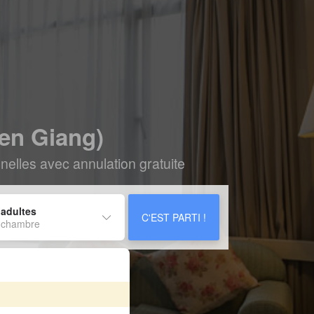
en Giang)
elles avec annulation gratuite
 adultes
C'EST PARTI !
 chambre