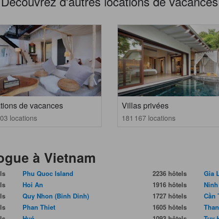
Découvrez d'autres locations de vacances
tions de vacances
Villas privées
03 locations
181 167 locations
vogue à Vietnam
ls
Phu Quoc Island
2236 hôtels
Gia 
ls
Hoi An
1916 hôtels
Ninh
ls
Quy Nhon (Binh Dinh)
1727 hôtels
Cần 
ls
Phan Thiet
1605 hôtels
Than
ls
Hué
1093 hôtels
Tuy 