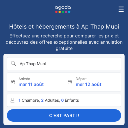
Hôtels et hébergements à Ap Thap Muoi
Effectuez une recherche pour comparer les prix et
découvrez des offres exceptionnelles avec annulation
gratuite
Ap Thap Muoi
Arrivée
Départ
mar 11 août
mer 12 août
1
Chambre,
2
Adultes,
0
Enfants
C'EST PARTI !