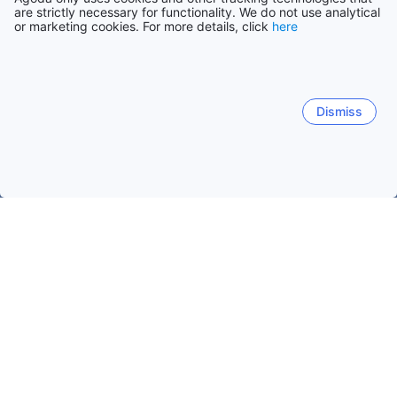
are strictly necessary for functionality. We do not use analytical
or marketing cookies. For more details, click
here
Dismiss
Accueil
Vietnam Établissements
Dong Thap Établissements
Ap Thap Muoi
Cao Lãnh (Dong Thap)
Mỹ Tho (Tiền Gi
Ap Thap Muoi
Dates de voyage populaires