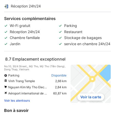
Réception 24h/24
Services complémentaires
Wi-Fi gratuit
Parking
Réception 24h/24
Restaurant
Chambre familiale
Stockage de bagages
Jardin
service en chambre 24h/24
8.7
Emplacement exceptionnel
No.10, 30/4 Street,, Mỹ Tho, Mỹ Tho (Tiền Giang),
Dong Thap, Vietnam
Parking
Disponible
Vinh Trang Temple
2,66 km
Nguyen Kim My Tho Electronic Supermarket
2,84 km
Aéroport international de Tan Son Nhat
60,87 km
Voir la carte
Voir les alentours
Bon à savoir