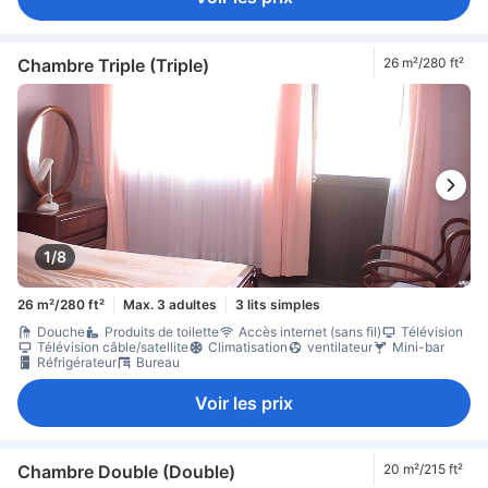
Chambre Triple (Triple)
26 m²/280 ft²
1/8
26 m²/280 ft²
Max. 3 adultes
3 lits simples
Douche
Produits de toilette
Accès internet (sans fil)
Télévision
Télévision câble/satellite
Climatisation
ventilateur
Mini-bar
Réfrigérateur
Bureau
Voir les prix
Chambre Double (Double)
20 m²/215 ft²