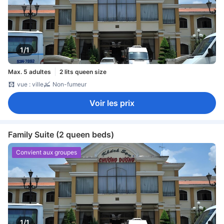
1/1
Max. 5 adultes
2 lits queen size
vue : ville
Non-fumeur
Voir les prix
Family Suite (2 queen beds)
Convient aux groupes
1/1