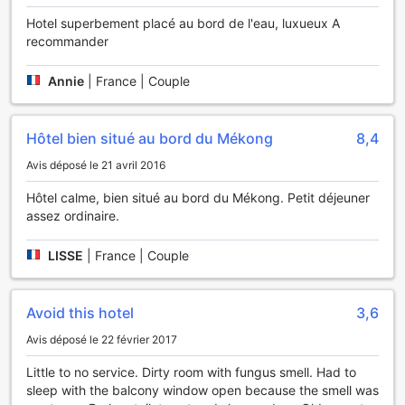
Les installations de divertissement du Chuong Duong Hotel
Hotel superbement placé au bord de l'eau, luxueux A
garantissent que chaque séjour soit enrichissant et
recommander
agréable, offrant ainsi une expérience mémorable à tous
ses hôtes.
Annie
|
France | Couple
Les Installations Pratiques de l'Hôtel Chuong Duong
Hôtel bien situé au bord du Mékong
8,4
À l'Hôtel Chuong Duong, chaque détail est pensé pour
garantir un séjour sans tracas et agréable. Profitez d'un
Avis déposé le 21 avril 2016
service de chambre disponible 24 heures sur 24, vous
permettant de déguster des plats savoureux à toute heure.
Hôtel calme, bien situé au bord du Mékong. Petit déjeuner
Que vous ayez envie d'un petit-déjeuner copieux ou d'un
assez ordinaire.
dîner tardif, notre équipe est à votre disposition pour
répondre à vos envies culinaires. De plus, notre service de
LISSE
|
France | Couple
blanchisserie vous permet de garder vos vêtements
impeccables tout au long de votre séjour, vous libérant
ainsi des préoccupations liées à votre garde-robe.
Avoid this hotel
3,6
L'hôtel se distingue également par son accès à Internet.
Vous pourrez rester connecté grâce au Wi-Fi gratuit
Avis déposé le 22 février 2017
disponible dans toutes les chambres et dans les espaces
Little to no service. Dirty room with fungus smell. Had to
publics. Que ce soit pour planifier vos excursions ou
sleep with the balcony window open because the smell was
partager vos souvenirs avec vos proches, vous n'aurez