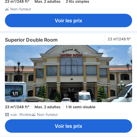
23 m²/248 ft²
Max. 2 adultes
2 lits simples
Non-fumeur
Voir les prix
Superior Double Room
23 m²/248 ft²
1/1
23 m²/248 ft²
Max. 2 adultes
1 lit semi-double
vue : Rivière
Non-fumeur
Voir les prix