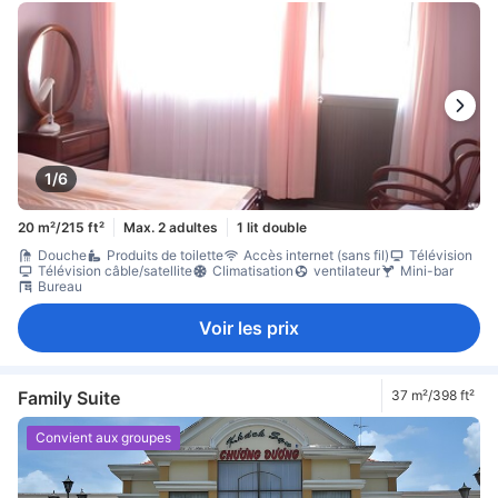
1/6
20 m²/215 ft²
Max. 2 adultes
1 lit double
Douche
Produits de toilette
Accès internet (sans fil)
Télévision
Télévision câble/satellite
Climatisation
ventilateur
Mini-bar
Bureau
Voir les prix
Family Suite
37 m²/398 ft²
Convient aux groupes