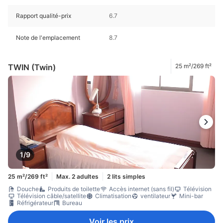
Rapport qualité-prix
6.7
Note de l'emplacement
8.7
TWIN (Twin)
25 m²/269 ft²
1/9
25 m²/269 ft²
Max. 2 adultes
2 lits simples
Douche
Produits de toilette
Accès internet (sans fil)
Télévision
Télévision câble/satellite
Climatisation
ventilateur
Mini-bar
Réfrigérateur
Bureau
Voir les prix