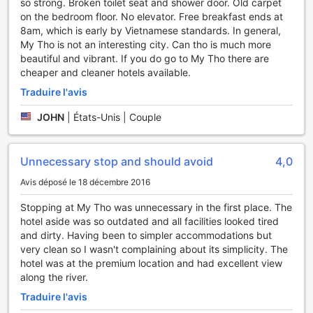
so strong. Broken toilet seat and shower door. Old carpet
jamais à vous soucier de votre connexion. Pour ceux qui
on the bedroom floor. No elevator. Free breakfast ends at
voyagent avec des bagages, notre service de consigne
8am, which is early by Vietnamese standards. In general,
vous permet de stocker vos effets personnels en toute
My Tho is not an interesting city. Can tho is much more
sécurité, vous offrant la liberté d'explorer la ville sans
beautiful and vibrant. If you do go to My Tho there are
encombre. Enfin, une zone fumeur désignée est à votre
cheaper and cleaner hotels available.
disposition, assurant un confort optimal pour tous nos
clients.
Traduire l'avis
Les Installations de Transport au Chuong Duong Hotel
JOHN
|
États-Unis | Couple
Au Chuong Duong Hotel, situé au cœur de Mỹ Tho, vous
découvrirez des installations de transport qui facilitent
Unnecessary stop and should avoid
4,0
votre séjour et enrichissent votre expérience. L'hôtel
Avis déposé le 18 décembre 2016
propose une variété de circuits touristiques qui vous
permettent d'explorer les merveilles de la région du Tiền
Stopping at My Tho was unnecessary in the first place. The
Giang. Que vous souhaitiez naviguer sur le Mékong, visiter
hotel aside was so outdated and all facilities looked tired
des vergers luxuriants ou découvrir la culture locale, les
and dirty. Having been to simpler accommodations but
tours organisés par l'hôtel vous garantissent une immersion
very clean so I wasn't complaining about its simplicity. The
totale dans la beauté et l'authenticité de cette destination
hotel was at the premium location and had excellent view
vietnamienne.
along the river.
De plus, le Chuong Duong Hotel dispose d'un parking
spacieux et sécurisé, idéal pour les voyageurs souhaitant
Traduire l'avis
explorer la région en voiture. Que vous veniez en voiture