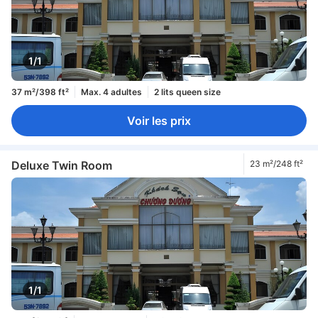
1/1
37 m²/398 ft²
Max. 4 adultes
2 lits queen size
Voir les prix
Deluxe Twin Room
23 m²/248 ft²
1/1