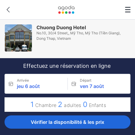
Chuong Duong Hotel
No.10, 30/4 Street,, Mỹ Tho, Mỹ Tho (Tiền Giang),
Dong Thap, Vietnam
Effectuez une réservation en ligne
Arrivée
Départ
jeu 6 août
ven 7 août
1
2
0
Chambre
adultes
Enfants
Vérifier la disponibilité & les prix