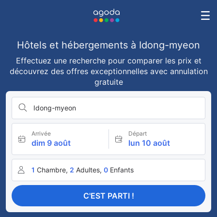
Hôtels et hébergements à Idong-myeon
Effectuez une recherche pour comparer les prix et
découvrez des offres exceptionnelles avec annulation
gratuite
Idong-myeon
Arrivée
Départ
dim 9 août
lun 10 août
1
Chambre,
2
Adultes,
0
Enfants
C'EST PARTI !