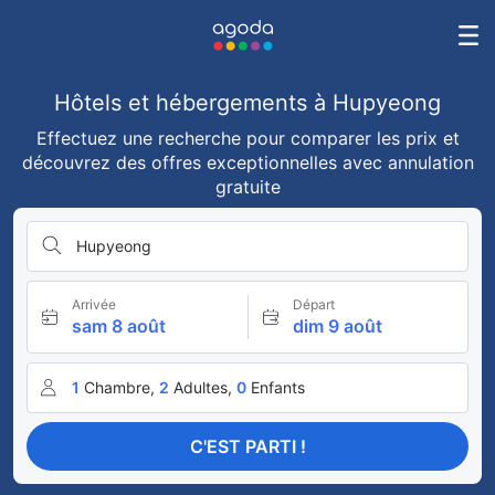
Hôtels et hébergements à Hupyeong
Effectuez une recherche pour comparer les prix et
découvrez des offres exceptionnelles avec annulation
gratuite
Hupyeong
Arrivée
Départ
sam 8 août
dim 9 août
1
Chambre,
2
Adultes,
0
Enfants
C'EST PARTI !