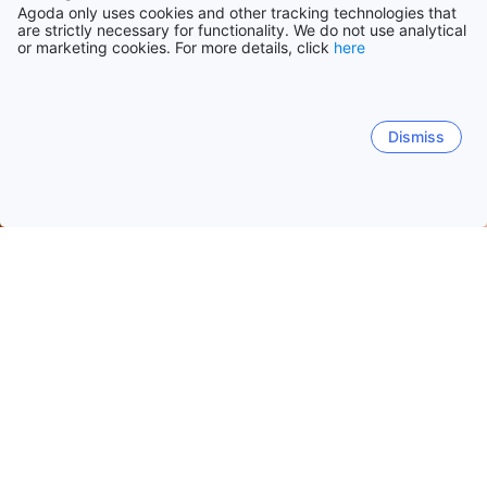
Agoda only uses cookies and other tracking technologies that
are strictly necessary for functionality. We do not use analytical
or marketing cookies. For more details, click
here
Dismiss
Accueil
Corée du Sud Établissements
Gangwon Établissement
Namsan-myeon
Seo-myeon
Hyoja-dong
Toegye
Dates de voyage populaires
Cette nuit
7 août
Demain
8 août