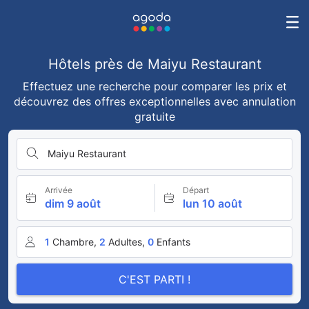
Hôtels près de Maiyu Restaurant
Effectuez une recherche pour comparer les prix et
découvrez des offres exceptionnelles avec annulation
gratuite
Maiyu Restaurant
Arrivée
Départ
dim 9 août
lun 10 août
1
Chambre,
2
Adultes,
0
Enfants
C'EST PARTI !