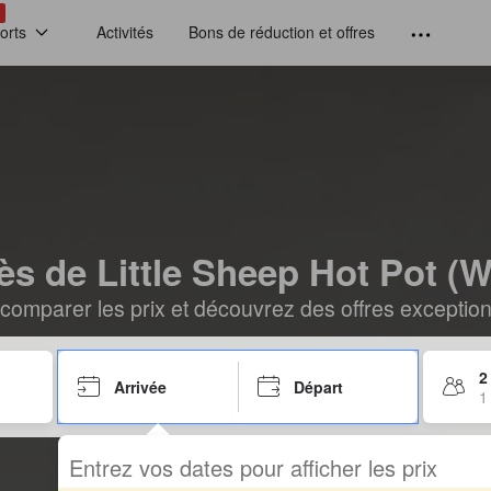
!
orts
Activités
Bons de réduction et offres
ès de Little Sheep Hot Pot (
comparer les prix et découvrez des offres exceptionn
2
Arrivée
Départ
1
Entrez vos dates pour afficher les prix