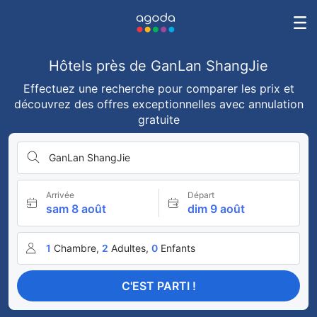
Hôtels près de GanLan ShangJie
Effectuez une recherche pour comparer les prix et
découvrez des offres exceptionnelles avec annulation
gratuite
GanLan ShangJie
Arrivée
Départ
sam 8 août
dim 9 août
1
Chambre,
2
Adultes,
0
Enfants
C'EST PARTI !