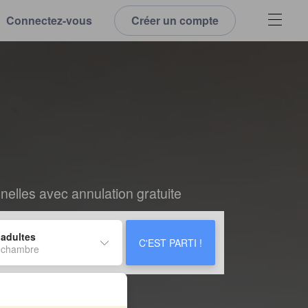
Connectez-vous
Créer un compte
elles avec annulation gratuite
 adultes
C'EST PARTI !
 chambre