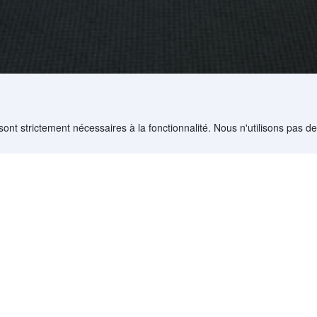
sont strictement nécessaires à la fonctionnalité. Nous n'utilisons pas d
>
Pékin Hôtels
(
13 267
)
>
Pékin / Beijing Hôtels
(
13 223
)
>
Falanju