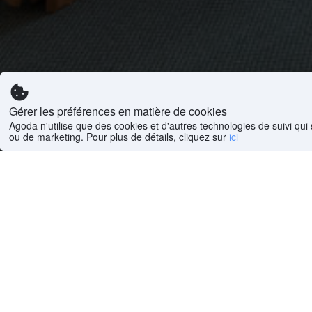
Gérer les préférences en matière de cookies
Agoda n'utilise que des cookies et d'autres technologies de suivi qui 
ou de marketing. Pour plus de détails, cliquez sur
ici
A voir à Falanju
Simatai Great Wall
Accueil
>
Monde
(
6 505 260
)
>
Chine Hôtels
(
735 272
)