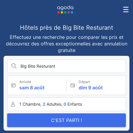
Hôtels près de Big Bite Resturant
Effectuez une recherche pour comparer les prix et
découvrez des offres exceptionnelles avec annulation
gratuite
Big Bite Resturant
Arrivée
Départ
sam 8 août
dim 9 août
1
Chambre,
2
Adultes,
0
Enfants
C'EST PARTI !