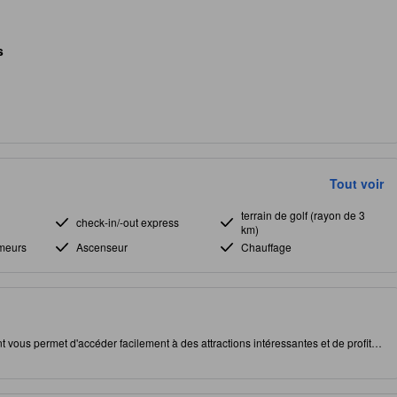
s
Tout voir
terrain de golf (rayon de 3
check-in/-out express
km)
meurs
Ascenseur
Chauffage
 vous permet d'accéder facilement à des attractions intéressantes et de profiter