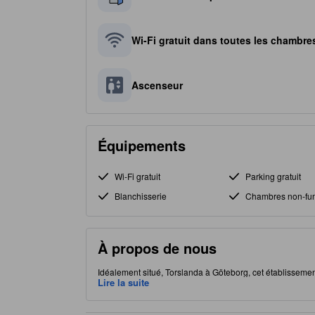
Wi-Fi gratuit dans toutes les chambre
Ascenseur
Équipements
Wi-Fi gratuit
Parking gratuit
Blanchisserie
Chambres non-fu
À propos de nous
Idéalement situé, Torslanda à Göteborg, cet établissement
d'options de restauration pour satisfaire votre appétit.
Lire la suite