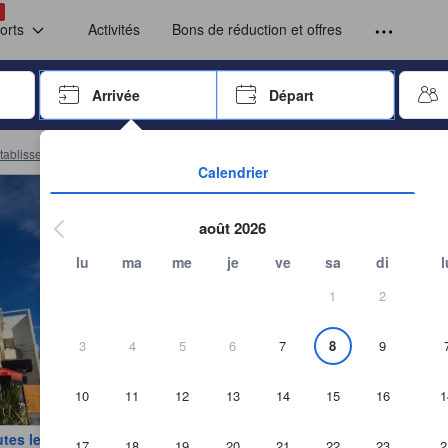
 un séjour avant de pouvoir soumettre un compte-rendu. Ainsi, toutes l
!
orts
Activités
Bons de réduction et offres
clé à rechercher, utilisez les touches fléchées ou la touche de tabulation po
Arrivée
Départ
Appuyez sur la touche Entrée pour commencer à naviguer dans le sélecte
tablissements
(
299
)
Réservez à Hotel Torslanda
Calendrier
août 2026
lu
ma
me
je
ve
sa
di
l
1
2
3
4
5
6
7
8
9
10
11
12
13
14
15
16
1
utes les photos
17
18
19
20
21
22
23
2