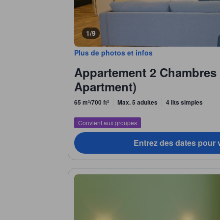
1/9
Plus de photos et infos
Appartement 2 Chambres
Apartment)
65 m²/700 ft²
Max. 5 adultes
4 lits simples
Convient aux groupes
Entrez des dates pour v