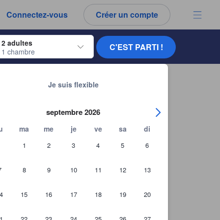
es notes et tous les commentaires que vous voyez sont authentiques.
Connectez-vous
Créer un compte
ur naviguer, appuyez sur Entrée pour sélectionner.
2 adultes
C'EST PARTI !
1 chambre
ur de dates. Utilisez les flèches du clavier pour naviguer entre les dates d'
Chercher d'autres établissements
Je suis flexible
septembre 2026
u
ma
me
je
ve
sa
di
1
2
3
4
5
6
7
8
9
10
11
12
13
4
15
16
17
18
19
20
1
22
23
24
25
26
27