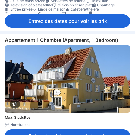
Salle de bains privée
Serviettes de toilette
Télévision
Télévision câble/satellite
télévision écran plat
Chauffage
Entrée privée
Linge de maison
cafetière/théière
cuisine équipée
Kitchenette
micro-ondes
Réfrigérateur
Table à manger
Verres à vin
coin repas séparé
parquet
Entrez des dates pour voir les prix
Accessible par un escalier
Appartement privé dans immeuble
Appartement 1 Chambre (Apartment, 1 Bedroom)
1/1
Max. 3 adultes
Non-fumeur