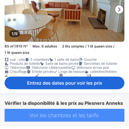
1/9
85 m²/915 ft²
Max. 6 adultes
2 lits simples / 1 lit queen size /
1 lit queen size
vue : ville
3 chambres
1 salle de bains
Douche
Produits de toilette
Salle de bains privée
Serviettes de toilette
Télévision
Télévision câble/satellite
télévision écran plat
Chauffage
Entrée privée
Linge de maison
cafetière/théière
cuisine équipée
Kitchenette
lave-vaisselle
micro-ondes
Réfrigérateur
Table à manger
Verres à vin
Balcon/terrasse
Entrez des dates pour voir les prix
Canapé
coin repas séparé
parquet
zone de places assises
Accessible par un escalier
Appartement privé dans immeuble
Non-fumeur
Vérifier la disponibilité & les prix au Plesners Anneks
Voir les chambres et les tarifs