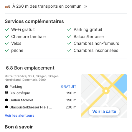
À 260 m des transports en commun
Services complémentaires
Wi-Fi gratuit
Parking gratuit
Chambre familiale
Balcon/terrasse
Vélos
Chambres non-fumeurs
pêche
Chambres insonorisées
6.8
Bon emplacement
Østre Strandvej 33 A, Skagen, Skagen,
Nordjylland, Danemark, 9990
Parking
GRATUIT
Bibliothèque
190 m
Galleri Molevit
190 m
Glaspusterblaeser Niels Chr. Olesen
200 m
Voir la carte
Voir les alentours
Bon à savoir