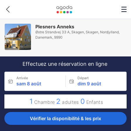
Plesners Anneks
Østre Strandvej 33 A, Skagen, Skagen, Nordjylland,
Danemark, 9990
Effectuez une réservation en ligne
Arrivée
Départ
sam 8 août
dim 9 août
1
2
0
Chambre
adultes
Enfants
Vérifier la disponibilité & les prix