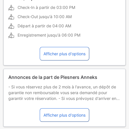
Check-In à partir de
03:00 PM
Check-Out jusqu'à
10:00 AM
Départ à partir de
04:00 AM
Enregistrement jusqu'à
06:00 PM
Afficher plus d'options
Annonces de la part de Plesners Anneks
- Si vous réservez plus de 2 mois à l'avance, un dépôt de
garantie non remboursable vous sera demandé pour
garantir votre réservation. - Si vous prévoyez d'arriver en
dehors des horaires d'enregistrement, veuillez en informer
le Strandvejen Apartments à l'avance. - Veuillez noter que
Afficher plus d'options
l’agence est fermée du 1er octobre au 1er avril. Vous
devrez contacter l’établissement au moins 1 heure avant
votre heure d’arrivée prévue. - Les animaux domestiques