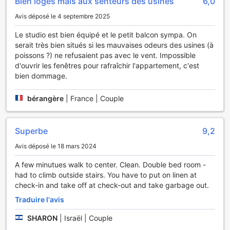
Bien logés mais aux senteurs des usines
6,0
région est un véritable paradis pour les pêcheurs, où il est
possible de capturer une variété de poissons tout en
Avis déposé le 4 septembre 2025
profitant de la sérénité environnante.
Pour ceux qui préfèrent explorer les paysages à pied,
Le studio est bien équipé et le petit balcon sympa. On
Plesners Anneks est idéalement situé à proximité de
serait très bien situés si les mauvaises odeurs des usines (à
sentiers de randonnée pittoresques. Ces parcours, adaptés
poissons ?) ne refusaient pas avec le vent. Impossible
à tous les niveaux, serpentent à travers des paysages à
d'ouvrir les fenêtres pour rafraîchir l'appartement, c'est
couper le souffle, des dunes dorées aux forêts
bien dommage.
verdoyantes. Chaque randonnée offre une occasion unique
de découvrir la faune et la flore locales, tout en
bérangère
|
France | Couple
s'immergeant dans l'air frais et revigorant du Danemark.
Que vous soyez un randonneur expérimenté ou un amateur
de balades tranquilles, les installations sportives de
Superbe
9,2
Plesners Anneks vous invitent à vivre une aventure
inoubliable en pleine nature.
Avis déposé le 18 mars 2024
A few minutues walk to center. Clean. Double bed room -
Les Commodités Pratiques de Plesners Anneks
had to climb outside stairs. You have to put on linen at
check-in and take off at check-out and take garbage out.
À Plesners Anneks, chaque détail est pensé pour rendre
votre séjour aussi agréable que possible. L'un des atouts
Traduire l'avis
majeurs de cet établissement est son service de
blanchisserie, qui vous permet de voyager léger tout en
SHARON
|
Israël | Couple
gardant vos vêtements impeccables. Que vous ayez