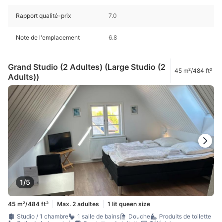
Rapport qualité-prix
7.0
Note de l'emplacement
6.8
Grand Studio (2 Adultes) (Large Studio (2
45 m²/484 ft²
Adults))
1/5
45 m²/484 ft²
Max. 2 adultes
1 lit queen size
Studio / 1 chambre
1 salle de bains
Douche
Produits de toilette