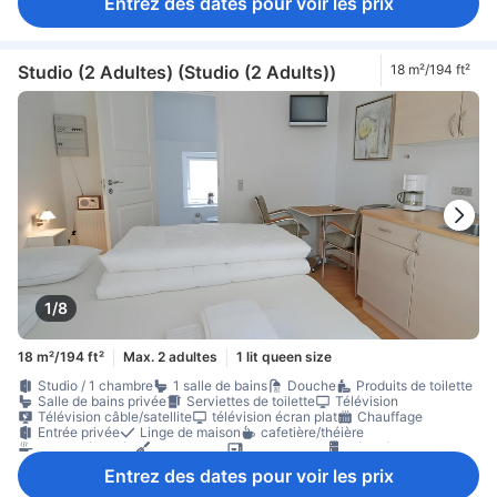
Entrez des dates pour voir les prix
Studio (2 Adultes) (Studio (2 Adults))
18 m²/194 ft²
1/8
18 m²/194 ft²
Max. 2 adultes
1 lit queen size
Studio / 1 chambre
1 salle de bains
Douche
Produits de toilette
Salle de bains privée
Serviettes de toilette
Télévision
Télévision câble/satellite
télévision écran plat
Chauffage
Entrée privée
Linge de maison
cafetière/théière
cuisine équipée
Kitchenette
micro-ondes
Réfrigérateur
Table à manger
Verres à vin
Balcon/terrasse
parquet
Entrez des dates pour voir les prix
Accessible par un escalier
Appartement privé dans immeuble