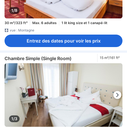
1/8
30 m²/323 ft²
Max. 6 adultes
1 lit king size et 1 canapé-lit
vue : Montagne
Entrez des dates pour voir les prix
Chambre Simple (Single Room)
15 m²/161 ft²
1/3