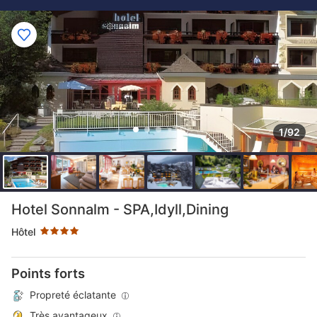
1/92
4 étoiles au classement par étoile
Hotel Sonnalm - SPA,Idyll,Dining
Hôtel
Points forts
Propreté éclatante
Très avantageux