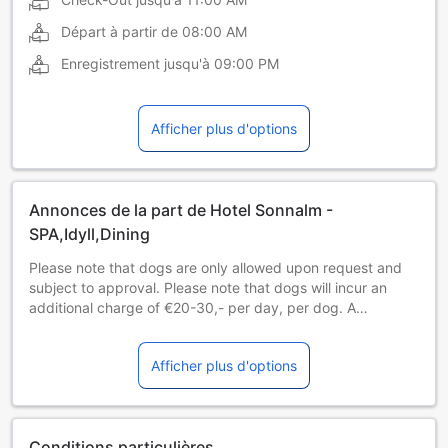
Départ à partir de
08:00 AM
Enregistrement jusqu'à
09:00 PM
Afficher plus d'options
Annonces de la part de Hotel Sonnalm -
SPA,Idyll,Dining
Please note that dogs are only allowed upon request and
subject to approval. Please note that dogs will incur an
additional charge of €20-30,- per day, per dog. A
maximum of 1 dog is allowed per booking and must be
kept on a lead while in public areas of the property.Veuillez
Afficher plus d'options
informer l'établissement à l'avance de l'heure à laquelle
vous prévoyez d'arriver. Vous pouvez indiquer cette
information dans la rubrique « Demandes spéciales » lors
de la réservation ou contacter directement l'établissement.
Conditions particulières
Ses coordonnées figurent sur votre confirmation de