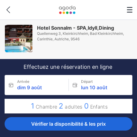
Hotel Sonnalm - SPA,Idyll,Dining
Quellenweg 3, Kleinkirchheim, Bad Kleinkirchheim,
Carinthie, Autriche, 9546
Effectuez une réservation en ligne
Arrivée
Départ
dim 9 août
lun 10 août
1
2
0
Chambre
adultes
Enfants
Vérifier la disponibilité & les prix