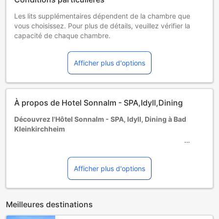
réservation.
Les lits supplémentaires dépendent de la chambre que
vous choisissez. Pour plus de détails, veuillez vérifier la
capacité de chaque chambre.
Certains suppléments et des conditions particulières
peuvent s'appliquer si vous réservez plus de 5 chambres
Afficher plus d'options
À propos de Hotel Sonnalm - SPA,Idyll,Dining
Découvrez l'Hôtel Sonnalm - SPA, Idyll, Dining à Bad
Kleinkirchheim
Niché au cœur des paysages enchanteurs de Bad
Kleinkirchheim, l'Hôtel Sonnalm - SPA, Idyll, Dining est un
Afficher plus d'options
véritable havre de paix où le confort moderne rencontre
l'élégance alpine. Cet hôtel 4 étoiles vous invite à vous
détendre dans un cadre idyllique, où chaque détail est
Meilleures destinations
pensé pour votre bien-être. Avec un accès facile aux
stations de ski et aux sentiers de randonnée, cet