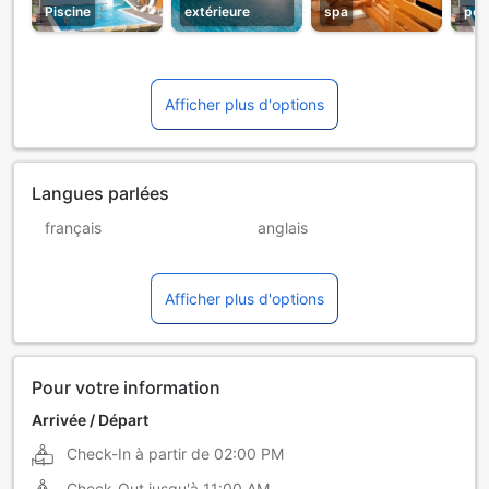
Piscine
extérieure
spa
pou
Afficher plus d'options
Langues parlées
français
anglais
allemand
croate
Afficher plus d'options
hongrois
italien
Pour votre information
Arrivée / Départ
Check-In à partir de
02:00 PM
Check-Out jusqu'à
11:00 AM