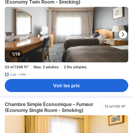
(Economy Twin Room - Smoking)
1/18
23 m²/248 ft²
Max. 2 adultes
2 lits simples
vue : ville
Voir les prix
Chambre Simple Économique – Fumeur
15 m²/161 ft²
(Economy Single Room - Smoking)