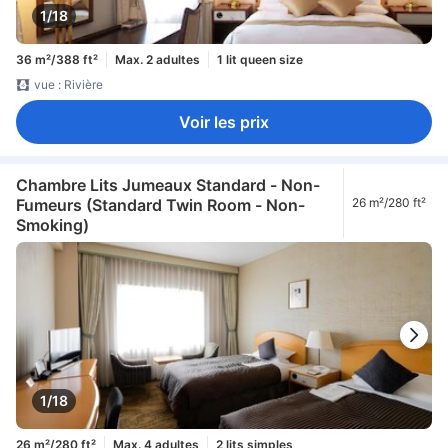
1/18
36 m²/388 ft²
Max. 2 adultes
1 lit queen size
vue : Rivière
Voir les prix
Chambre Lits Jumeaux Standard - Non-
Fumeurs (Standard Twin Room - Non-
26 m²/280 ft²
Smoking)
1/18
26 m²/280 ft²
Max. 4 adultes
2 lits simples