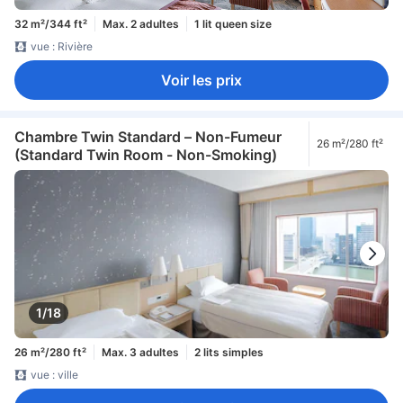
32 m²/344 ft²
Max. 2 adultes
1 lit queen size
vue : Rivière
Voir les prix
Chambre Twin Standard – Non-Fumeur
26 m²/280 ft²
(Standard Twin Room - Non-Smoking)
1/18
26 m²/280 ft²
Max. 3 adultes
2 lits simples
vue : ville