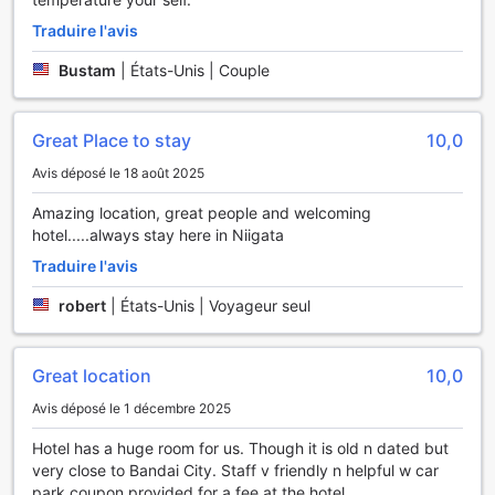
réservations de restaurants.
Traduire l'avis
Pour votre confort, l'hôtel dispose d'une zone fumeur
désignée, garantissant un environnement agréable pour
Bustam
|
États-Unis | Couple
tous les clients. Restez connecté avec le Wi-Fi gratuit
disponible dans toutes les chambres, idéal pour partager
vos souvenirs de voyage. Un service de stockage des
Great Place to stay
10,0
bagages est également proposé, vous permettant de
profiter pleinement de votre dernière journée sans avoir à
Avis déposé le 18 août 2025
vous soucier de vos valises. Enfin, des distributeurs
automatiques sont à votre disposition pour satisfaire vos
Amazing location, great people and welcoming
petites envies à toute heure, tandis que le service de
hotel.....always stay here in Niigata
ménage quotidien veille à ce que votre espace reste
Traduire l'avis
propre et accueillant durant votre séjour.
robert
|
États-Unis | Voyageur seul
Facilités de Transport à l'Hôtel Okura Niigata
L'Hôtel Okura Niigata offre des facilités de transport
Great location
10,0
exceptionnelles pour assurer un séjour agréable et sans
Avis déposé le 1 décembre 2025
tracas à ses hôtes. Pour ceux qui préfèrent la commodité
d'un transport direct, un service de taxi est facilement
Hotel has a huge room for us. Though it is old n dated but
accessible depuis l'hôtel, vous permettant de rejoindre
very close to Bandai City. Staff v friendly n helpful w car
rapidement vos destinations préférées dans la ville ou de
park coupon provided for a fee at the hotel.