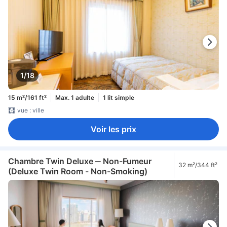
1/18
15 m²/161 ft²
Max. 1 adulte
1 lit simple
vue : ville
Voir les prix
Chambre Twin Deluxe ‒ Non-Fumeur
32 m²/344 ft²
(Deluxe Twin Room - Non-Smoking)