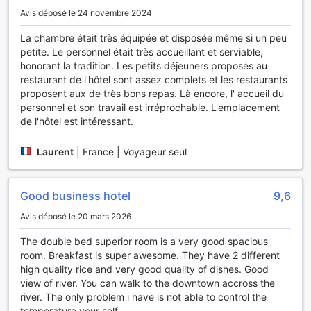
en couple.
Avis déposé le 24 novembre 2024
Pour ceux qui recherchent un moment de relaxation ultime,
l'hôtel propose également des services de massage.
La chambre était très équipée et disposée même si un peu
Offrez-vous une pause bien-être avec des soins
petite. Le personnel était très accueillant et serviable,
personnalisés qui apaiseront votre corps et votre esprit.
honorant la tradition. Les petits déjeuners proposés au
Que vous choisissiez un massage traditionnel japonais ou
restaurant de l'hôtel sont assez complets et les restaurants
un traitement relaxant, les thérapeutes qualifiés de l'hôtel
proposent aux de très bons repas. Là encore, l' accueil du
vous guideront vers un état de sérénité. À l'Hôtel Okura
personnel et son travail est irréprochable. L'emplacement
Niigata, chaque instant est une invitation à la détente et au
de l'hôtel est intéressant.
plaisir.
Laurent
|
France | Voyageur seul
Les Installations Pratiques de l'Hôtel Okura Niigata
L'Hôtel Okura Niigata offre une gamme d'installations
pratiques conçues pour rendre votre séjour aussi agréable
Good business hotel
9,6
que possible. Vous pourrez profiter d'un service de
Avis déposé le 20 mars 2026
blanchisserie, parfait pour rafraîchir vos vêtements après
une journée d'exploration dans la belle ville de Niigata. De
The double bed superior room is a very good spacious
plus, des coffres-forts sont disponibles pour sécuriser vos
room. Breakfast is super awesome. They have 2 different
objets de valeur, vous permettant ainsi de vous détendre
high quality rice and very good quality of dishes. Good
sans souci. Le personnel de la conciergerie est également à
view of river. You can walk to the downtown accross the
votre disposition pour répondre à toutes vos demandes,
river. The only problem i have is not able to control the
que ce soit pour des recommandations locales ou des
temperature your self.