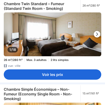
Chambre Twin Standard – Fumeur
26 m²/280 ft²
(Standard Twin Room - Smoking)
1/18
26 m²/280 ft²
Max. 3 adultes
2 lits simples
vue : ville
Voir les prix
Chambre Simple Économique – Non-
Fumeur (Economy Single Room - Non-
15 m²/161 ft²
Smoking)