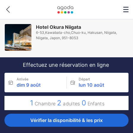
Hotel Okura Niigata
6-53,Kawabata-cho,Chuo-ku, Hakusan, Niigata,
Niigata, Japon, 951-8053
Effectuez une réservation en ligne
Arrivée
Départ
dim 9 août
lun 10 août
1
2
0
Chambre
adultes
Enfants
Vérifier la disponibilité & les prix