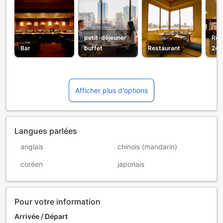
petit-déjeuner
Réc
Bar
buffet
Restaurant
24h
Afficher plus d'options
Langues parlées
anglais
chinois (mandarin)
coréen
japonais
Pour votre information
Arrivée / Départ