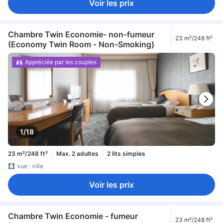
Voir les prix
Chambre Twin Economie- non-fumeur
23 m²/248 ft²
(Economy Twin Room - Non-Smoking)
Appréciée par les couples
1/18
23 m²/248 ft²
Max. 2 adultes
2 lits simples
vue : ville
Voir les prix
Chambre Twin Economie - fumeur
23 m²/248 ft²