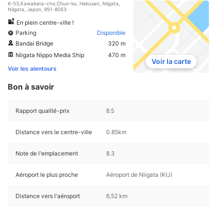
6-53,Kawabata-cho,Chuo-ku, Hakusan, Niigata,
Niigata, Japon, 951-8053
En plein centre-ville !
Parking
Disponible
Bandai Bridge
320 m
Niigata Nippo Media Ship
470 m
Voir la carte
Voir les alentours
Bon à savoir
Rapport qualité-prix
8.5
Distance vers le centre-ville
0.85km
Note de l'emplacement
8.3
Aéroport le plus proche
Aéroport de Niigata (KIJ)
Distance vers l'aéroport
6,52 km