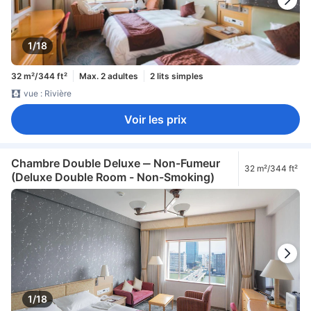
1/18
32 m²/344 ft²
Max. 2 adultes
2 lits simples
vue : Rivière
Voir les prix
Chambre Double Deluxe ‒ Non-Fumeur
32 m²/344 ft²
(Deluxe Double Room - Non-Smoking)
1/18