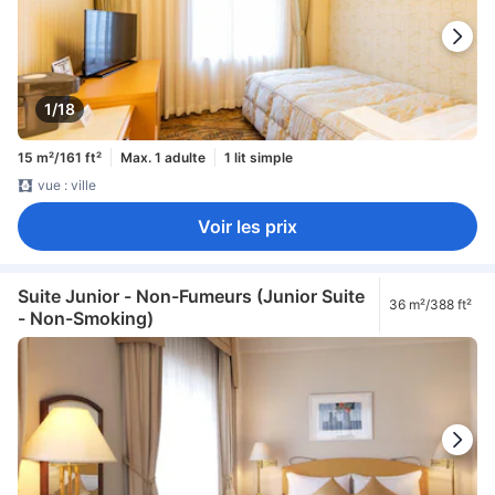
1/18
15 m²/161 ft²
Max. 1 adulte
1 lit simple
vue : ville
Voir les prix
Suite Junior - Non-Fumeurs (Junior Suite
36 m²/388 ft²
- Non-Smoking)