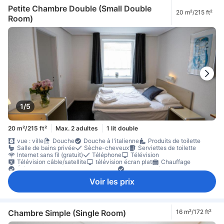
Petite Chambre Double (Small Double
20 m²/215 ft²
Room)
1/5
20 m²/215 ft²
Max. 2 adultes
1 lit double
vue : ville
Douche
Douche à l'italienne
Produits de toilette
Salle de bains privée
Sèche-cheveux
Serviettes de toilette
Internet sans fil (gratuit)
Téléphone
Télévision
Télévision câble/satellite
télévision écran plat
Chauffage
Éléments de confort pour le sommeil
Hypoallergénique
Linge de maison
Prise près du lit
Ménage quotidien
Bureau
Voir les prix
Moquette
Poubelles
rez-de-chaussée
matériel de repassage
Placard
Lit pour bébé (sur demande)
Accessible par un escalier
Coffre-fort en chambre
Équipements de sécurité/sûreté
Non-fumeur
Chambre Simple (Single Room)
16 m²/172 ft²