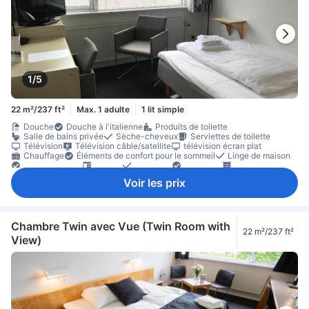
1/5
22 m²/237 ft²
Max. 1 adulte
1 lit simple
Douche
Douche à l'italienne
Produits de toilette
Salle de bains privée
Sèche-cheveux
Serviettes de toilette
Télévision
Télévision câble/satellite
télévision écran plat
Chauffage
Éléments de confort pour le sommeil
Linge de maison
Prise près du lit
Bureau
Moquette
Poubelles
Placard
Accessible par un escalier
Équipements de sécurité/sûreté
Voir les prix
Chambre Twin avec Vue (Twin Room with
22 m²/237 ft²
View)