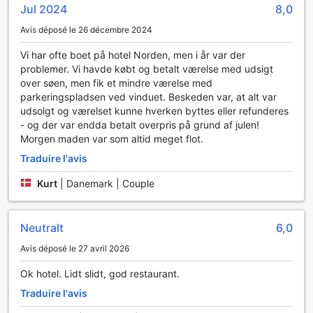
De plus, l'Hôtel Norden propose une connexion Wi-Fi
Jul 2024
8,0
gratuite dans toutes les chambres, ainsi que dans les
espaces publics. Cela vous permet de rester connecté à
Avis déposé le 26 décembre 2024
tout moment, que ce soit pour planifier vos activités ou
Vi har ofte boet på hotel Norden, men i år var der
pour partager vos souvenirs en temps réel. Pour votre
problemer. Vi havde købt og betalt værelse med udsigt
commodité, un magasin de proximité est également
over søen, men fik et mindre værelse med
disponible sur place, offrant une sélection d'articles
parkeringspladsen ved vinduet. Beskeden var, at alt var
essentiels et de souvenirs. Ainsi, vous n'aurez jamais à vous
udsolgt og værelset kunne hverken byttes eller refunderes
soucier de manquer de quoi que ce soit durant votre séjour.
- og der var endda betalt overpris på grund af julen!
Morgen maden var som altid meget flot.
Les Installations de Transport de l'Hôtel Norden
Traduire l'avis
À l'Hôtel Norden, situé au cœur de la pittoresque ville de
Haderslev, le confort et la commodité sont au rendez-vous
Kurt
|
Danemark | Couple
grâce à des installations de transport soigneusement
pensées. Pour ceux qui souhaitent explorer les merveilles
de la région, l'hôtel propose des visites guidées qui vous
Neutralt
6,0
plongeront dans l'histoire fascinante et la culture vibrante
Avis déposé le 27 avril 2026
de cette charmante destination. Ces tours sont une
excellente façon de découvrir les trésors cachés de
Ok hotel. Lidt slidt, god restaurant.
Haderslev, tout en étant accompagné par des guides
Traduire l'avis
expérimentés qui partagent leur passion pour la ville.
De plus, l'Hôtel Norden met à disposition un service de