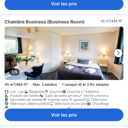
rez-de-chaussée
Placard
presse à pantalons
Voir les prix
Lit pour bébé (sur demande)
Accessible par un escalier
Équipements de sécurité/sûreté
Chambre Business (Business Room)
45 m²/484 ft²
1/5
45 m²/484 ft²
Max. 2 adultes
1 canapé-lit et 2 lits simples
vue : Lac
Baignoire
Douche
Douche à l'italienne
Produits de toilette
Salle de bains privée
Sèche-cheveux
Serviettes de toilette
Internet sans fil (gratuit)
Télévision
Télévision câble/satellite
télévision écran plat
Chauffage
Éléments de confort pour le sommeil
Linge de maison
Prise près du lit
Ménage quotidien
Bureau
Canapé
Moquette
Voir les prix
Poubelles
rez-de-chaussée
matériel de repassage
Placard
Lit pour bébé (sur demande)
Accessible par un escalier
Coffre-fort en chambre
Équipements de sécurité/sûreté