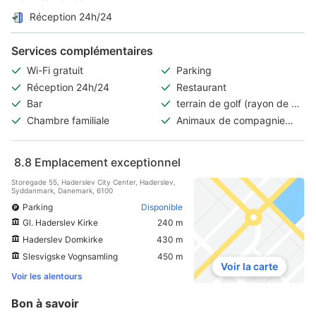
Réception 24h/24
Services complémentaires
Wi-Fi gratuit
Parking
Réception 24h/24
Restaurant
Bar
terrain de golf (rayon de 3
km)
Chambre familiale
Animaux de compagnie
acceptés
8.8
Emplacement exceptionnel
Storegade 55, Haderslev City Center, Haderslev,
Syddanmark, Danemark, 6100
Parking
Disponible
Gl. Haderslev Kirke
240 m
Haderslev Domkirke
430 m
Slesvigske Vognsamling
450 m
Voir la carte
Voir les alentours
Bon à savoir