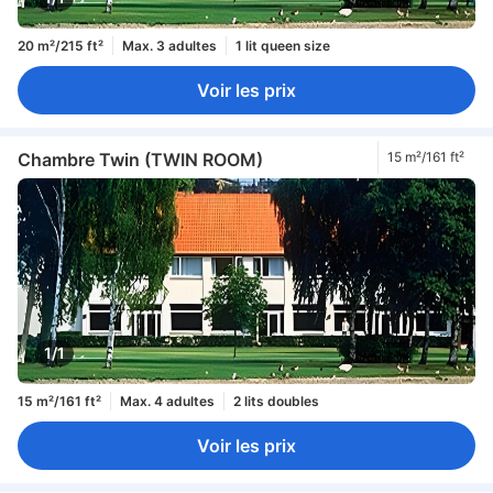
20 m²/215 ft²
Max. 3 adultes
1 lit queen size
Voir les prix
Chambre Twin (TWIN ROOM)
15 m²/161 ft²
1/1
15 m²/161 ft²
Max. 4 adultes
2 lits doubles
Voir les prix