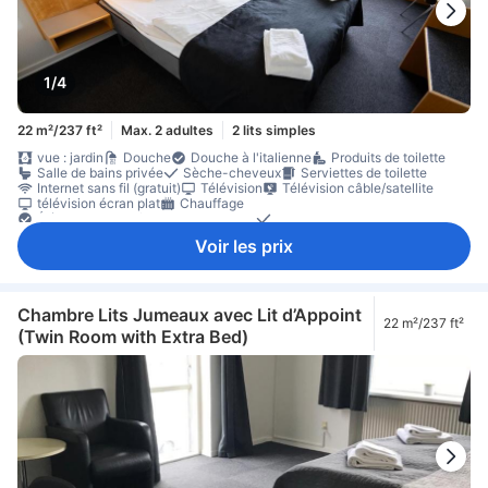
1/4
22 m²/237 ft²
Max. 2 adultes
2 lits simples
vue : jardin
Douche
Douche à l'italienne
Produits de toilette
Salle de bains privée
Sèche-cheveux
Serviettes de toilette
Internet sans fil (gratuit)
Télévision
Télévision câble/satellite
télévision écran plat
Chauffage
Éléments de confort pour le sommeil
Linge de maison
Prise près du lit
Ménage quotidien
Bureau
Moquette
Voir les prix
Poubelles
rez-de-chaussée
matériel de repassage
Placard
presse à pantalons
Lit pour bébé (sur demande)
Accessible par un escalier
Coffre-fort en chambre
Équipements de sécurité/sûreté
Chambre Lits Jumeaux avec Lit d’Appoint
22 m²/237 ft²
(Twin Room with Extra Bed)