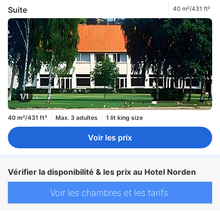
Suite
40 m²/431 ft²
1/1
40 m²/431 ft²
Max. 3 adultes
1 lit king size
Voir les prix
Vérifier la disponibilité & les prix au Hotel Norden
Voir les chambres et les tarifs