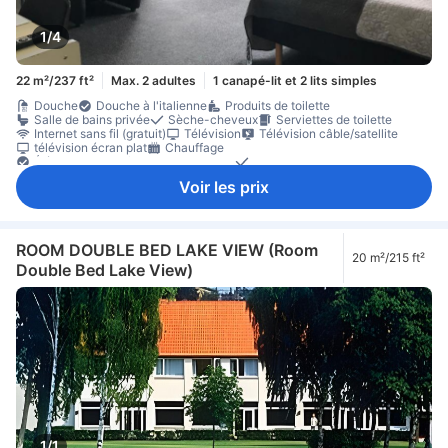
1/4
22 m²/237 ft²
Max. 2 adultes
1 canapé-lit et 2 lits simples
Douche
Douche à l'italienne
Produits de toilette
Salle de bains privée
Sèche-cheveux
Serviettes de toilette
Internet sans fil (gratuit)
Télévision
Télévision câble/satellite
télévision écran plat
Chauffage
Éléments de confort pour le sommeil
Linge de maison
Prise près du lit
Ménage quotidien
Bureau
Moquette
Voir les prix
Poubelles
rez-de-chaussée
matériel de repassage
Placard
presse à pantalons
Lit pour bébé (sur demande)
Accessible par un escalier
Coffre-fort en chambre
Équipements de sécurité/sûreté
ROOM DOUBLE BED LAKE VIEW (Room
20 m²/215 ft²
Double Bed Lake View)
1/1