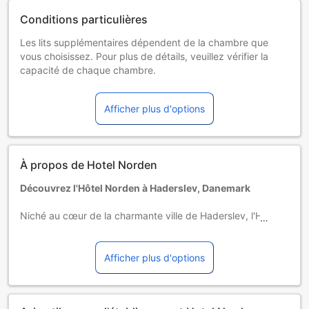
Conditions particulières
Les lits supplémentaires dépendent de la chambre que
vous choisissez. Pour plus de détails, veuillez vérifier la
capacité de chaque chambre.
Certains suppléments et des conditions particulières
peuvent s'appliquer si vous réservez plus de 5 chambres
Afficher plus d'options
À propos de Hotel Norden
Découvrez l'Hôtel Norden à Haderslev, Danemark
Niché au cœur de la charmante ville de Haderslev, l'Hôtel
Norden est un établissement 3 étoiles qui allie confort
moderne et hospitalité chaleureuse. Idéalement situé, cet
hôtel est le point de départ parfait pour explorer les
Afficher plus d'options
merveilles de la région, tout en offrant un refuge paisible
après une journée d'aventures. Avec une atmosphère
accueillante et des installations de qualité, l'Hôtel Norden