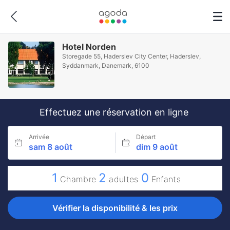
Hotel Norden
Storegade 55, Haderslev City Center, Haderslev,
Syddanmark, Danemark, 6100
Effectuez une réservation en ligne
Arrivée
Départ
sam 8 août
dim 9 août
1
2
0
Chambre
adultes
Enfants
Vérifier la disponibilité & les prix