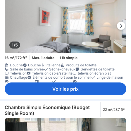
1/5
16 m²/172 ft²
Max. 1 adulte
1 lit simple
Douche
Douche à l'italienne
Produits de toilette
Salle de bains privée
Sèche-cheveux
Serviettes de toilette
Télévision
Télévision câble/satellite
télévision écran plat
Chauffage
Éléments de confort pour le sommeil
Linge de maison
Prise près du lit
Bureau
Moquette
Poubelles
rez-de-chaussée
Placard
Accessible par un escalier
Voir les prix
Équipements de sécurité/sûreté
Chambre Simple Économique (Budget
22 m²/237 ft²
Single Room)