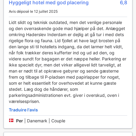
Hyggeligt hotel med god placering
6,8
soyez un joueur aguerri ou un novice désireux d'apprendre,
cet espace ludique promet des moments de compétition
Avis déposé le 12 juillet 2025
amicale et de rigolade.
En plus du tableau de fléchettes, l'Hôtel Norden est entouré
Lidt slidt og teknisk outdated, men det venlige personale
de magnifiques sentiers de randonnée qui vous invitent à
og den overraskende gode mad hjælper på det. Anlægget
explorer la beauté naturelle de la région de Haderslev. Que
omkring Haderslev Inderdam er dejlig at gå tur i med dets
vous souhaitiez faire une promenade tranquille ou relever
rigelige flora og fauna. Lid fjollet at have lagt brosten på
un défi plus exigeant, ces chemins pittoresques offrent des
den lange sti til hotellets indgang, da det larmer helt vildt,
panoramas à couper le souffle et l'occasion de vous
når folk trækker deres kufferter ind og ud ad den, og
reconnecter avec la nature. Préparez vos chaussures de
videre sundt for bagagen er det næppe heller. Parkering er
randonnée et partez à l'aventure, tout en savourant l'air
ikke specielt dyr, men det virker alligevel lidt tarveligt, at
frais et pur du Danemark.
man er nødt til at opkræve gebyrer og sende gæsterne
frem og tilbage til P-pladsen med papirlapper for noget,
Les Équipements Pratiques de l'Hôtel Norden à Haderslev
som er helt essentielt for overhovedet at kunne gæste
stedet. Læg dog de håndører, som
À l'Hôtel Norden, chaque détail est pensé pour garantir le
parkeringsadministrationen evt. giver i overskud, oven i
confort et la tranquillité de nos hôtes. Parmi nos
værelsesprisen.
installations pratiques, vous trouverez des coffres-forts à
Traduire l'avis
disposition, vous permettant de sécuriser vos objets de
valeur en toute sérénité. Que vous soyez en voyage
Per
|
Danemark | Couple
d'affaires ou en vacances, vous pouvez explorer Haderslev
en sachant que vos biens sont en sécurité.