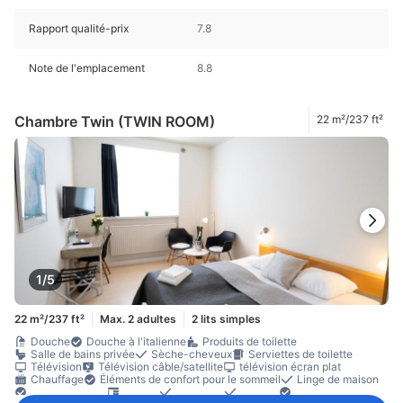
Rapport qualité-prix
7.8
Note de l'emplacement
8.8
Chambre Twin (TWIN ROOM)
22 m²/237 ft²
1/5
22 m²/237 ft²
Max. 2 adultes
2 lits simples
Douche
Douche à l'italienne
Produits de toilette
Salle de bains privée
Sèche-cheveux
Serviettes de toilette
Télévision
Télévision câble/satellite
télévision écran plat
Chauffage
Éléments de confort pour le sommeil
Linge de maison
Prise près du lit
Bureau
Moquette
parquet
Poubelles