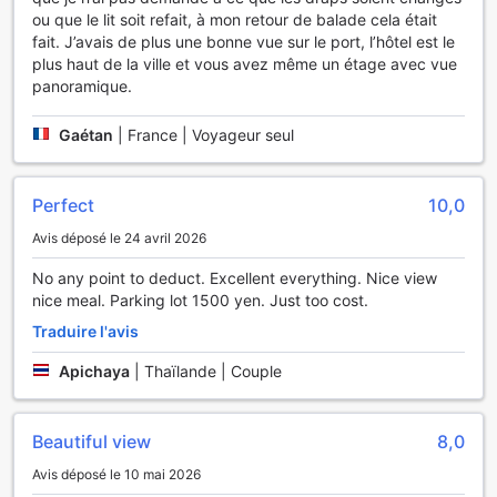
de l'hôtel est un véritable havre pour les amateurs de
ou que le lit soit refait, à mon retour de balade cela était
shopping et de découvertes culturelles. C'est un endroit
fait. J’avais de plus une bonne vue sur le port, l’hôtel est le
idéal pour enrichir votre séjour avec des souvenirs uniques
plus haut de la ville et vous avez même un étage avec vue
et authentiques de Niigata.
panoramique.
Équipements de commodité exceptionnels à l'Hotel
Gaétan
|
France | Voyageur seul
Nikko Niigata
L'Hotel Nikko Niigata offre une gamme complète de
services pour assurer un séjour confortable et pratique à
Perfect
10,0
ses hôtes. Profitez de notre service de blanchisserie et de
Avis déposé le 24 avril 2026
nettoyage à sec pour garder vos vêtements impeccables,
ainsi que de notre service de stockage de bagages pour
No any point to deduct. Excellent everything. Nice view
plus de commodité lors de vos déplacements. Pour votre
nice meal. Parking lot 1500 yen. Just too cost.
sécurité, des coffres-forts sont disponibles dans tout
Traduire l'avis
l'établissement, vous permettant de garder vos objets de
valeur en toute tranquillité.
Apichaya
|
Thaïlande | Couple
L'hôtel met également à votre disposition une connexion
Wi-Fi gratuite dans toutes les chambres ainsi que dans les
espaces publics, facilitant la communication et la
Beautiful view
8,0
navigation en ligne. Notre service de conciergerie, ainsi
que les options d'enregistrement et de départ rapides,
Avis déposé le 10 mai 2026
vous permettent de gérer votre séjour en toute simplicité.