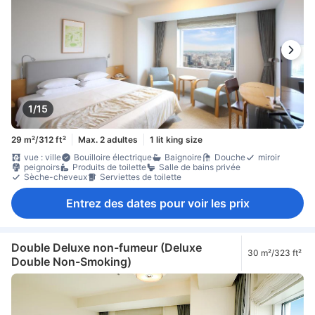
1/15
29 m²/312 ft²
Max. 2 adultes
1 lit king size
vue : ville
Bouilloire électrique
Baignoire
Douche
miroir
peignoirs
Produits de toilette
Salle de bains privée
Sèche-cheveux
Serviettes de toilette
Entrez des dates pour voir les prix
Double Deluxe non-fumeur (Deluxe
30 m²/323 ft²
Double Non-Smoking)