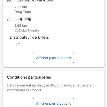
Hôpitaux et cliniques
2,27 km
Drug Tops
shopping
1,48 km
CoCoLo Niigata
Distributeur de billets
0 m
Afficher plus d'options
Conditions particulières
L'établissement ne dispose d'aucun service de transfert
vers/depuis l'aéroport.
Enfants et lits supplémentaires
Jeunes enfants de 0 à 0 an(s) [inclus]
Afficher plus d'options
Séjour gratuit en utilisant la literie existante. Veuillez noter