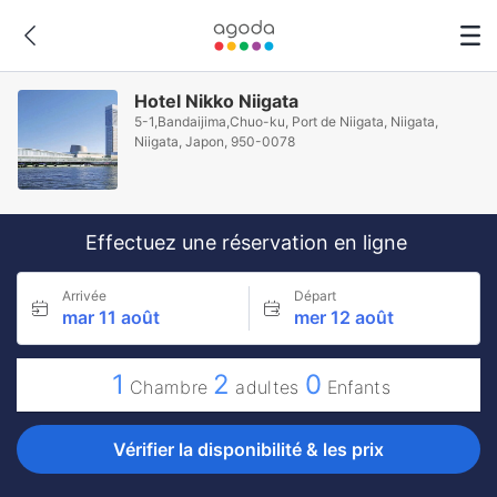
Hotel Nikko Niigata
5-1,Bandaijima,Chuo-ku, Port de Niigata, Niigata,
Niigata, Japon, 950-0078
Effectuez une réservation en ligne
Arrivée
Départ
mar 11 août
mer 12 août
1
2
0
Chambre
adultes
Enfants
Vérifier la disponibilité & les prix