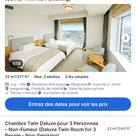
1/18
35 m²/377 ft²
Max. 2 adultes
2 lits simples
vue : ville
Bouilloire électrique
Baignoire
Douche
miroir
peignoirs
Produits de toilette
Salle de bains privée
Sèche-cheveux
Serviettes de toilette
Entrez des dates pour voir les prix
Chambre Twin Deluxe pour 3 Personnes
– Non-Fumeur (Deluxe Twin Room for 3
32 m²/344 ft²
People - Non-Smoking)