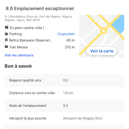
8.6
Emplacement exceptionnel
5-1,Bandaijima,Chuo-ku, Port de Niigata, Niigata,
Niigata, Japon, 950-0078
En plein centre-ville !
Parking
Disponible
Befco Bakauke Observatory Room
40 m
Toki Messe
210 m
Voir la carte
Voir les alentours
Bon à savoir
Rapport qualité-prix
8.8
Distance vers le centre-ville
1.8 km
Note de l'emplacement
8.6
Aéroport le plus proche
Aéroport de Niigata (KIJ)