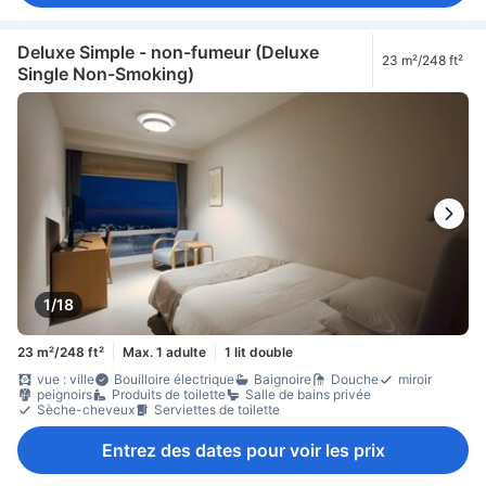
Deluxe Simple - non-fumeur (Deluxe
23 m²/248 ft²
Single Non-Smoking)
1/18
23 m²/248 ft²
Max. 1 adulte
1 lit double
vue : ville
Bouilloire électrique
Baignoire
Douche
miroir
peignoirs
Produits de toilette
Salle de bains privée
Sèche-cheveux
Serviettes de toilette
Entrez des dates pour voir les prix