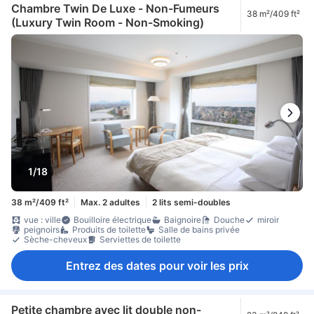
Chambre Twin De Luxe - Non-Fumeurs
38 m²/409 ft²
(Luxury Twin Room - Non-Smoking)
1/18
38 m²/409 ft²
Max. 2 adultes
2 lits semi-doubles
vue : ville
Bouilloire électrique
Baignoire
Douche
miroir
peignoirs
Produits de toilette
Salle de bains privée
Sèche-cheveux
Serviettes de toilette
Entrez des dates pour voir les prix
Petite chambre avec lit double non-