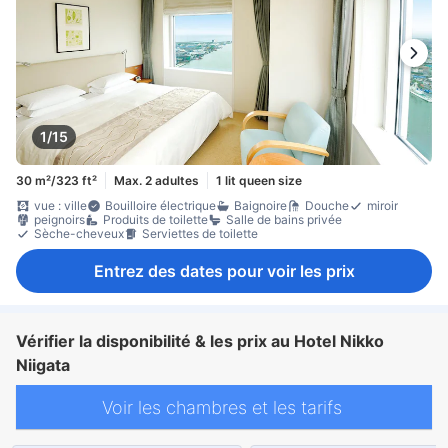
1/15
30 m²/323 ft²
Max. 2 adultes
1 lit queen size
vue : ville
Bouilloire électrique
Baignoire
Douche
miroir
peignoirs
Produits de toilette
Salle de bains privée
Sèche-cheveux
Serviettes de toilette
Entrez des dates pour voir les prix
Vérifier la disponibilité & les prix au Hotel Nikko
Niigata
Voir les chambres et les tarifs