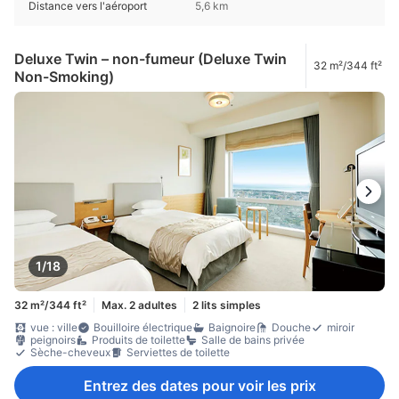
Distance vers l'aéroport
5,6 km
Deluxe Twin – non-fumeur (Deluxe Twin
32 m²/344 ft²
Non-Smoking)
1/18
32 m²/344 ft²
Max. 2 adultes
2 lits simples
vue : ville
Bouilloire électrique
Baignoire
Douche
miroir
peignoirs
Produits de toilette
Salle de bains privée
Sèche-cheveux
Serviettes de toilette
Entrez des dates pour voir les prix