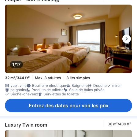
1/17
32 m²/344 ft²
Max. 3 adultes
3 lits simples
vue : ville
Bouilloire électrique
Baignoire
Douche
miroir
peignoirs
Produits de toilette
Salle de bains privée
Sèche-cheveux
Serviettes de toilette
Entrez des dates pour voir les prix
Luxury Twin room
38 m²/409 ft²