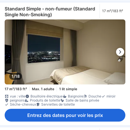
Standard Simple - non-fumeur (Standard
17 m²/183 ft²
Single Non-Smoking)
1/18
17 m²/183 ft²
Max. 1 adulte
1 lit simple
vue : ville
Bouilloire électrique
Baignoire
Douche
miroir
peignoirs
Produits de toilette
Salle de bains privée
Sèche-cheveux
Serviettes de toilette
Entrez des dates pour voir les prix