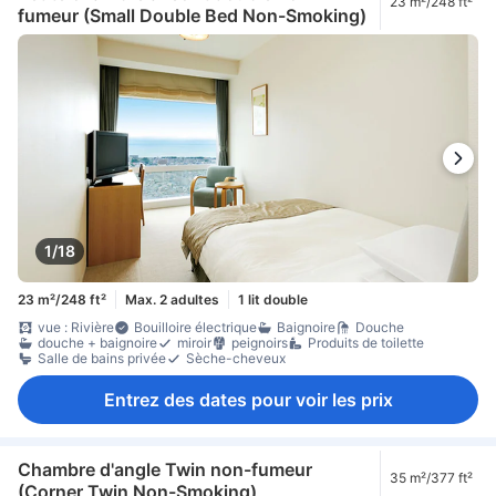
23 m²/248 ft²
fumeur (Small Double Bed Non-Smoking)
1/18
23 m²/248 ft²
Max. 2 adultes
1 lit double
vue : Rivière
Bouilloire électrique
Baignoire
Douche
douche + baignoire
miroir
peignoirs
Produits de toilette
Salle de bains privée
Sèche-cheveux
Entrez des dates pour voir les prix
Chambre d'angle Twin non-fumeur
35 m²/377 ft²
(Corner Twin Non-Smoking)