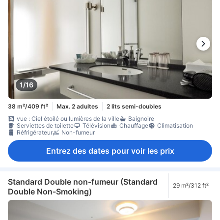
1/16
38 m²/409 ft²
Max. 2 adultes
2 lits semi-doubles
vue : Ciel étoilé ou lumières de la ville
Baignoire
Serviettes de toilette
Télévision
Chauffage
Climatisation
Réfrigérateur
Non-fumeur
Entrez des dates pour voir les prix
Standard Double non-fumeur (Standard
29 m²/312 ft²
Double Non-Smoking)