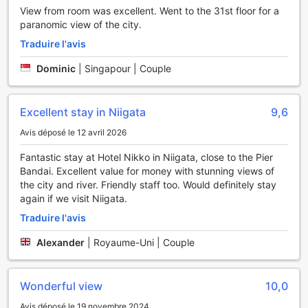
Pour ceux qui souhaitent fumer, une zone désignée est
View from room was excellent. Went to the 31st floor for a
disponible, tandis que des distributeurs automatiques
paranomic view of the city.
offrent des snacks et boissons à tout moment. Enfin, notre
Traduire l'avis
service de ménage quotidien garantit un environnement
propre et agréable tout au long de votre séjour.
Dominic
|
Singapour | Couple
Facilités de Transport au Hotel Nikko Niigata
Excellent stay in Niigata
9,6
L'Hôtel Nikko Niigata offre à ses clients un accès pratique à
Avis déposé le 12 avril 2026
diverses options de transport pour faciliter leur séjour. Un
parking sur place est disponible, permettant aux
Fantastic stay at Hotel Nikko in Niigata, close to the Pier
voyageurs de stationner leur véhicule en toute tranquillité,
Bandai. Excellent value for money with stunning views of
avec des frais de stationnement applicables. Pour plus de
the city and river. Friendly staff too. Would definitely stay
commodité, un service de taxi est également à votre
again if we visit Niigata.
disposition, facilitant vos déplacements dans la ville et ses
environs. Que vous choisissiez de conduire vous-même ou
Traduire l'avis
de faire appel à un taxi, l'hôtel s'assure que votre mobilité
Alexander
|
Royaume-Uni | Couple
soit simple et efficace, vous permettant de profiter
pleinement de votre séjour à Niigata.
Wonderful view
10,0
Confort et commodité dans chaque chambre de l'Hôtel
Nikko Niigata
Avis déposé le 19 novembre 2024